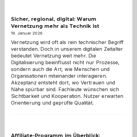
Feierlaune
und
Sicher, regional, digital: Warum
ein
Vernetzung mehr als Technik ist
dreifaches
Alaaf!
19. Januar 2026
Vernetzung wird oft als rein technischer Begriff
verstanden. Doch in unserem digitalen Zeitalter
bedeutet Vernetzung weit mehr. Die
Digitalisierung beeinflusst nicht nur Prozesse,
sondern auch die Art, wie Menschen und
Organisationen miteinander interagieren.
Akzeptanz entsteht dort, wo Vertrauen und
Nähe spürbar sind. Fachleute wünschen sich
Sichtbarkeit und Kooperation. Nutzer erwarten
Orientierung und geprüfte Qualität.
Affiliate-Programm im Überblick: