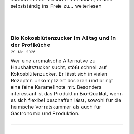
Wenn
selbstständig ins Freie zu…
weiterlesen
der
beste
Freund
in
Bio Kokosblütenzucker im Alltag und in
Gefahr
der Profiküche
ist:
Brandschutz
29. Mai 2026
für
Wer eine aromatische Alternative zu
Hunde
Haushaltszucker sucht, stößt schnell auf
im
Kokosblütenzucker. Er lässt sich in vielen
eigenen
Rezepten unkompliziert dosieren und bringt
Zuhause
eine feine Karamellnote mit. Besonders
interessant ist das Produkt in Bio-Qualität, wenn
es sich flexibel beschaffen lässt, sowohl für die
heimische Vorratskammer als auch für
Gastronomie und Produktion.