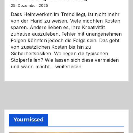
Zukunft
25. Dezember 2025
Dass Heimwerken im Trend liegt, ist nicht mehr
von der Hand zu weisen. Viele möchten Kosten
sparen. Andere lieben es, ihre Kreativität
zuhause auszuleben. Fehler mit unangenehmen
Folgen könnten jedoch die Folge sein. Das geht
von zusätzlichen Kosten bis hin zu
Sicherheitsrisiken. Wo liegen die typischen
Stolperfallen? Wie lassen sich diese vermeiden
Selber
und wann macht…
weiterlesen
machen
oder
Profi
holen?
So
triffst
du
die
You missed
richtige
Entscheidung