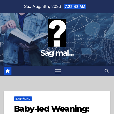
Zum
Sa.. Aug. 8th, 2026
7:22:49 AM
Inhalt
springen
Sag mal...
BABY/KIND
Baby-led Weaning: