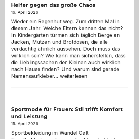
Helfer gegen das große Chaos
eine
Hundepension
16. April 2026
die
Wieder ein Regenhut weg. Zum dritten Mal in
richtige
diesem Jahr. Welche Eltern kennen das nicht?
Wahl?
In Kindergärten türmen sich täglich Berge an
Jacken, Mützen und Brotdosen, die alle
verdächtig ähnlich aussehen. Doch muss das
wirklich sein? Wie kann man sicherstellen, dass
die Lieblingssachen der Kleinen auch wirklich
nach Hause finden? Und warum sind gerade
Namensaufkleber
Namensaufkleber…
weiterlesen
im
Kindergarten:
Kleine
Helfer
Sportmode für Frauen: Stil trifft Komfort
gegen
und Leistung
das
große
15. April 2026
Chaos
Sportbekleidung im Wandel Galt