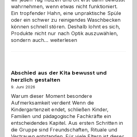
wahrnehmen, wenn etwas nicht funktioniert.
Ein tropfender Hahn, eine unpraktische Spüle
oder ein schwer zu reinigendes Waschbecken
können schnell stören. Deshalb lohnt es sich,
Produkte nicht nur nach Optik auszuwählen,
Bad
sondern auch…
weiterlesen
und
Küche
einfach
besser
Abschied aus der Kita bewusst und
verstehen
herzlich gestalten
9. Juni 2026
Warum dieser Moment besondere
Aufmerksamkeit verdient Wenn die
Kindergartenzeit endet, schließen Kinder,
Familien und pädagogische Fachkräfte ein
entscheidendes Kapitel. Aus ersten Schritten in
die Gruppe sind Freundschaften, Rituale und
Vertrauen entstanden. Für viele Eltern ist dieser