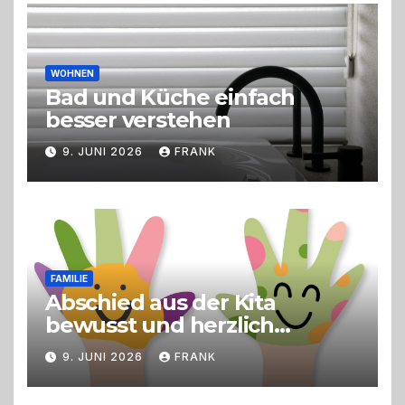
Live-Cooking
WOHNEN
Bad und Küche einfach
besser verstehen
9. JUNI 2026
FRANK
FAMILIE
Abschied aus der Kita
bewusst und herzlich
gestalten
9. JUNI 2026
FRANK