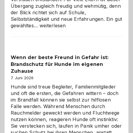
Übergang zugleich freudig und wehmütig, denn
der Blick richtet sich auf Schule,
Selbstständigkeit und neue Erfahrungen. Ein gut
Abschied
gewähltes…
weiterlesen
aus
der
Kita
bewusst
Wenn der beste Freund in Gefahr ist:
und
Brandschutz für Hunde im eigenen
herzlich
gestalten
Zuhause
7. Juni 2026
Hunde sind treue Begleiter, Familienmitglieder
und oft die ersten, die Gefahren wittern – doch
im Brandfall können sie selbst zur hilflosen
Falle werden. Während Menschen durch
Rauchmelder geweckt werden und Fluchtwege
nutzen können, reagieren Hunde oft instinktiv:
Sie verstecken sich, laufen in Panik umher oder
suchen Schutz bei ihren Menschen, anstatt