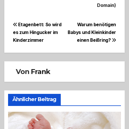
Domain)
Beitragsnavigation
Etagenbett: So wird
Warum benötigen
es zum Hingucker im
Babys und Kleinkinder
Kinderzimmer
einen Beißring?
Von
Frank
Ähnlicher Beitrag