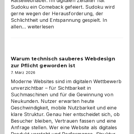
Rätselliebhaber. Im digitalen Zeitalter hat
Sudoku ein Comeback gefeiert. Sudoku wird
gerne wegen der Herausforderung, der
Schlichtheit und Entspannung gespielt. In
Sudoku
allen…
weiterlesen
entdecken:
Der
Klassiker
unter
Warum technisch sauberes Webdesign
den
zur Pflicht geworden ist
Logikrätseln
7. März 2026
Moderne Websites sind im digitalen Wettbewerb
unverzichtbar – für Sichtbarkeit in
Suchmaschinen und für die Gewinnung von
Neukunden. Nutzer erwarten heute
Geschwindigkeit, mobile Nutzbarkeit und eine
klare Struktur. Genau hier entscheidet sich, ob
Besucher bleiben, Vertrauen fassen und eine
Anfrage stellen. Wer eine Website als digitales
Produkt versteht und Performance, Struktur