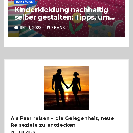
BABY/KIND
Kinderkleidung nachhaltig
selber gestalten: Tipps, um
umweltbewusst zu handeln
SEP. 1, 2023
FRANK
Als Paar reisen – die Gelegenheit, neue
Reiseziele zu entdecken
26. Juli 2026