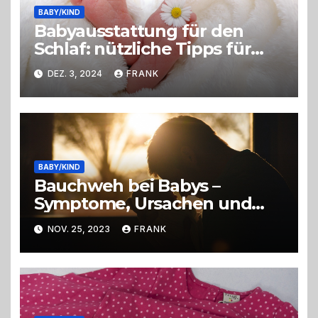
BABY/KIND
Babyausstattung für den
Schlaf: nützliche Tipps für
Eltern
DEZ. 3, 2024
FRANK
BABY/KIND
Bauchweh bei Babys –
Symptome, Ursachen und
Linderung
NOV. 25, 2023
FRANK