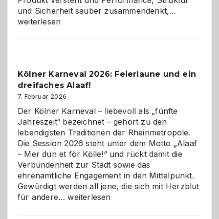
Warum
und Sicherheit sauber zusammendenkt,…
technisch
weiterlesen
sauberes
Webdesig
zur
Pflicht
Kölner Karneval 2026: Feierlaune und ein
geworden
dreifaches Alaaf!
ist
7. Februar 2026
Der Kölner Karneval – liebevoll als „fünfte
Jahreszeit“ bezeichnet – gehört zu den
lebendigsten Traditionen der Rheinmetropole.
Die Session 2026 steht unter dem Motto „Alaaf
– Mer dun et för Kölle!“ und rückt damit die
Verbundenheit zur Stadt sowie das
ehrenamtliche Engagement in den Mittelpunkt.
Gewürdigt werden all jene, die sich mit Herzblut
Kölner
für andere…
weiterlesen
Karneval
2026: