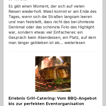
Es gibt einen Moment, der sich auf vielen
Reisen wiederholt. Meist kommt er am Ende des
Tages, wenn sich die Straßen langsam leeren
und man feststellt, dass nicht das berühmteste
Denkmal oder das schönste Foto das Highlight
war, sondern etwas viel Einfacheres: ein
Gespräch beim Abendessen, ein Platz, auf dem
Als
man länger geblieben ist als…
weiterlesen
Paar
reisen
–
die
Gelegenheit,
neue
Reiseziele
zu
entdecken
Erlebnis Grill-Catering: Vom BBQ-Angebot
bis zur perfekten Eventorganisation