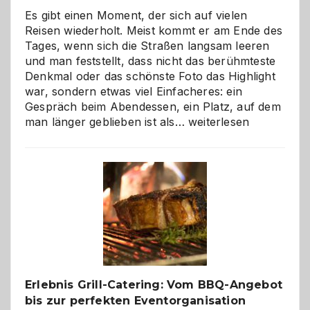
Es gibt einen Moment, der sich auf vielen
Reisen wiederholt. Meist kommt er am Ende des
Tages, wenn sich die Straßen langsam leeren
und man feststellt, dass nicht das berühmteste
Denkmal oder das schönste Foto das Highlight
war, sondern etwas viel Einfacheres: ein
Gespräch beim Abendessen, ein Platz, auf dem
Als
man länger geblieben ist als…
weiterlesen
Paar
reisen
–
die
Gelegenheit,
neue
Reiseziele
zu
entdecken
Erlebnis Grill-Catering: Vom BBQ-Angebot
bis zur perfekten Eventorganisation