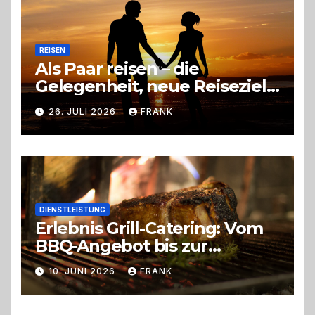
REISEN
Als Paar reisen – die
Gelegenheit, neue Reiseziele
zu entdecken
26. JULI 2026
FRANK
DIENSTLEISTUNG
Erlebnis Grill-Catering: Vom
BBQ-Angebot bis zur
perfekten Eventorganisation
10. JUNI 2026
FRANK
Trend zu Outdoor-Events,
Erlebnisgastronomie und