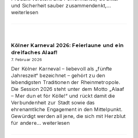
Warum
und Sicherheit sauber zusammendenkt,…
technisch
weiterlesen
sauberes
Webdesig
zur
Pflicht
Kölner Karneval 2026: Feierlaune und ein
geworden
dreifaches Alaaf!
ist
7. Februar 2026
Der Kölner Karneval – liebevoll als „fünfte
Jahreszeit“ bezeichnet – gehört zu den
lebendigsten Traditionen der Rheinmetropole.
Die Session 2026 steht unter dem Motto „Alaaf
– Mer dun et för Kölle!“ und rückt damit die
Verbundenheit zur Stadt sowie das
ehrenamtliche Engagement in den Mittelpunkt.
Gewürdigt werden all jene, die sich mit Herzblut
Kölner
für andere…
weiterlesen
Karneval
2026: