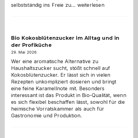
Wenn
selbstständig ins Freie zu…
weiterlesen
der
beste
Freund
in
Bio Kokosblütenzucker im Alltag und in
Gefahr
der Profiküche
ist:
Brandschutz
29. Mai 2026
für
Wer eine aromatische Alternative zu
Hunde
Haushaltszucker sucht, stößt schnell auf
im
Kokosblütenzucker. Er lässt sich in vielen
eigenen
Rezepten unkompliziert dosieren und bringt
Zuhause
eine feine Karamellnote mit. Besonders
interessant ist das Produkt in Bio-Qualität, wenn
es sich flexibel beschaffen lässt, sowohl für die
heimische Vorratskammer als auch für
Gastronomie und Produktion.