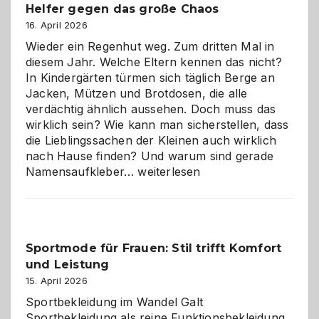
Helfer gegen das große Chaos
eine
Hundepension
16. April 2026
die
Wieder ein Regenhut weg. Zum dritten Mal in
richtige
diesem Jahr. Welche Eltern kennen das nicht?
Wahl?
In Kindergärten türmen sich täglich Berge an
Jacken, Mützen und Brotdosen, die alle
verdächtig ähnlich aussehen. Doch muss das
wirklich sein? Wie kann man sicherstellen, dass
die Lieblingssachen der Kleinen auch wirklich
nach Hause finden? Und warum sind gerade
Namensaufkleber
Namensaufkleber…
weiterlesen
im
Kindergarten:
Kleine
Helfer
Sportmode für Frauen: Stil trifft Komfort
gegen
und Leistung
das
große
15. April 2026
Chaos
Sportbekleidung im Wandel Galt
Sportbekleidung als reine Funktionsbekleidung,