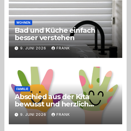
Live-Cooking
WOHNEN
Bad und Küche einfach
besser verstehen
9. JUNI 2026
FRANK
FAMILIE
Abschied aus der Kita
bewusst und herzlich
gestalten
9. JUNI 2026
FRANK