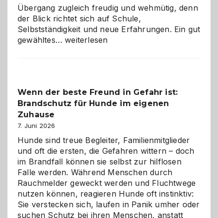
Übergang zugleich freudig und wehmütig, denn
der Blick richtet sich auf Schule,
Selbstständigkeit und neue Erfahrungen. Ein gut
Abschied
gewähltes…
weiterlesen
aus
der
Kita
bewusst
Wenn der beste Freund in Gefahr ist:
und
Brandschutz für Hunde im eigenen
herzlich
gestalten
Zuhause
7. Juni 2026
Hunde sind treue Begleiter, Familienmitglieder
und oft die ersten, die Gefahren wittern – doch
im Brandfall können sie selbst zur hilflosen
Falle werden. Während Menschen durch
Rauchmelder geweckt werden und Fluchtwege
nutzen können, reagieren Hunde oft instinktiv:
Sie verstecken sich, laufen in Panik umher oder
suchen Schutz bei ihren Menschen, anstatt