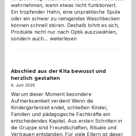
wahrnehmen, wenn etwas nicht funktioniert.
Ein tropfender Hahn, eine unpraktische Spüle
oder ein schwer zu reinigendes Waschbecken
können schnell stören. Deshalb lohnt es sich,
Produkte nicht nur nach Optik auszuwählen,
Bad
sondern auch…
weiterlesen
und
Küche
einfach
besser
Abschied aus der Kita bewusst und
verstehen
herzlich gestalten
9. Juni 2026
Warum dieser Moment besondere
Aufmerksamkeit verdient Wenn die
Kindergartenzeit endet, schließen Kinder,
Familien und pädagogische Fachkräfte ein
entscheidendes Kapitel. Aus ersten Schritten in
die Gruppe sind Freundschaften, Rituale und
Vertrauen entstanden. Für viele Eltern ist dieser