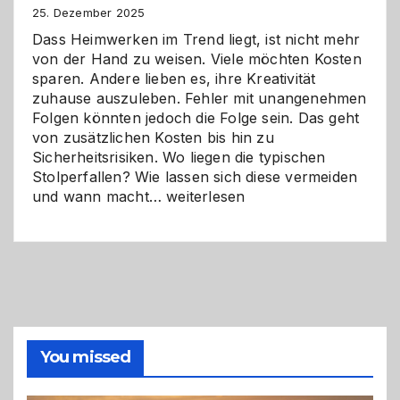
Zukunft
25. Dezember 2025
Dass Heimwerken im Trend liegt, ist nicht mehr
von der Hand zu weisen. Viele möchten Kosten
sparen. Andere lieben es, ihre Kreativität
zuhause auszuleben. Fehler mit unangenehmen
Folgen könnten jedoch die Folge sein. Das geht
von zusätzlichen Kosten bis hin zu
Sicherheitsrisiken. Wo liegen die typischen
Stolperfallen? Wie lassen sich diese vermeiden
Selber
und wann macht…
weiterlesen
machen
oder
Profi
holen?
So
triffst
du
die
You missed
richtige
Entscheidung