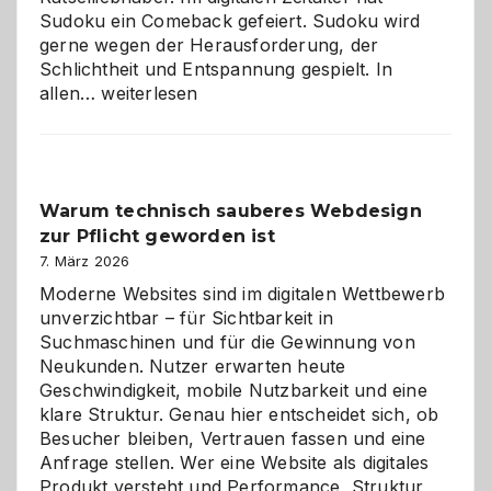
Sudoku ein Comeback gefeiert. Sudoku wird
gerne wegen der Herausforderung, der
Schlichtheit und Entspannung gespielt. In
Sudoku
allen…
weiterlesen
entdecken:
Der
Klassiker
unter
Warum technisch sauberes Webdesign
den
zur Pflicht geworden ist
Logikrätseln
7. März 2026
Moderne Websites sind im digitalen Wettbewerb
unverzichtbar – für Sichtbarkeit in
Suchmaschinen und für die Gewinnung von
Neukunden. Nutzer erwarten heute
Geschwindigkeit, mobile Nutzbarkeit und eine
klare Struktur. Genau hier entscheidet sich, ob
Besucher bleiben, Vertrauen fassen und eine
Anfrage stellen. Wer eine Website als digitales
Produkt versteht und Performance, Struktur