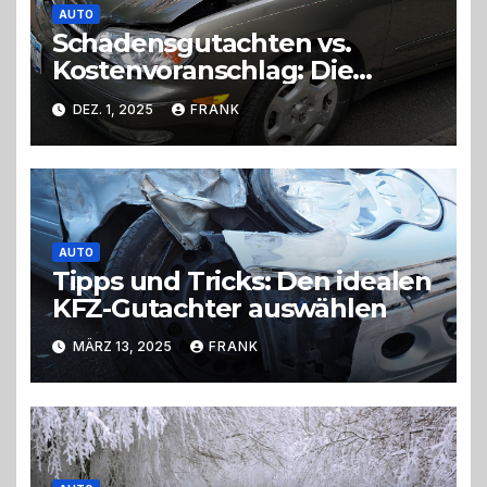
AUTO
Schadensgutachten vs.
Kostenvoranschlag: Die
wichtigsten Unterschiede
DEZ. 1, 2025
FRANK
AUTO
Tipps und Tricks: Den idealen
KFZ-Gutachter auswählen
MÄRZ 13, 2025
FRANK