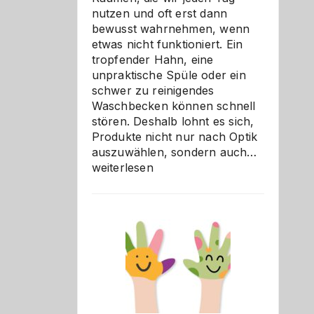
nutzen und oft erst dann
bewusst wahrnehmen, wenn
etwas nicht funktioniert. Ein
tropfender Hahn, eine
unpraktische Spüle oder ein
schwer zu reinigendes
Waschbecken können schnell
stören. Deshalb lohnt es sich,
Produkte nicht nur nach Optik
Bad
auszuwählen, sondern auch…
und
weiterlesen
Küche
einfach
besser
verstehe