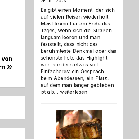
26. Juli 2026
Es gibt einen Moment, der sich
auf vielen Reisen wiederholt.
Meist kommt er am Ende des
Tages, wenn sich die Straßen
langsam leeren und man
feststellt, dass nicht das
berühmteste Denkmal oder das
schönste Foto das Highlight
h von
war, sondern etwas viel
rn
Einfacheres: ein Gespräch
beim Abendessen, ein Platz,
auf dem man länger geblieben
Als
ist als…
weiterlesen
Paar
reisen
–
die
Gelegenheit,
neue