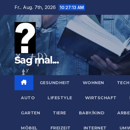
Zum
Fr.. Aug. 7th, 2026
10:27:14 AM
Inhalt
springen
Sag mal...
GESUNDHEIT
WOHNEN
TECH
AUTO
LIFESTYLE
WIRTSCHAFT
GARTEN
TIERE
BABY/KIND
ARBE
MÖBEL
FREIZEIT
INTERNET
UMW