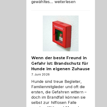
Abschied
gewähltes…
weiterlesen
aus
der
Kita
bewusst
und
herzlich
gestalten
Wenn der beste Freund in
Gefahr ist: Brandschutz für
Hunde im eigenen Zuhause
7. Juni 2026
Hunde sind treue Begleiter,
Familienmitglieder und oft die
ersten, die Gefahren wittern –
doch im Brandfall können sie
selbst zur hilflosen Falle