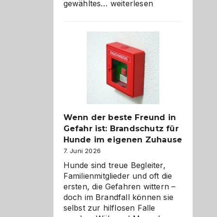
Abschied
gewähltes…
weiterlesen
aus
der
Kita
bewusst
und
herzlich
gestalten
Wenn der beste Freund in
Gefahr ist: Brandschutz für
Hunde im eigenen Zuhause
7. Juni 2026
Hunde sind treue Begleiter,
Familienmitglieder und oft die
ersten, die Gefahren wittern –
doch im Brandfall können sie
selbst zur hilflosen Falle