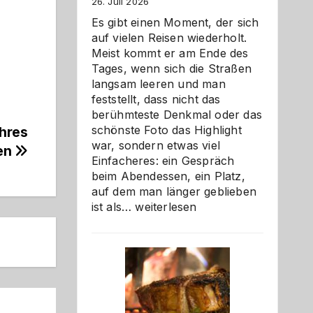
26. Juli 2026
Es gibt einen Moment, der sich
auf vielen Reisen wiederholt.
Meist kommt er am Ende des
Tages, wenn sich die Straßen
langsam leeren und man
feststellt, dass nicht das
berühmteste Denkmal oder das
schönste Foto das Highlight
Ihres
war, sondern etwas viel
en
Einfacheres: ein Gespräch
beim Abendessen, ein Platz,
auf dem man länger geblieben
Als
ist als…
weiterlesen
Paar
reisen
–
die
Gelegenheit,
neue