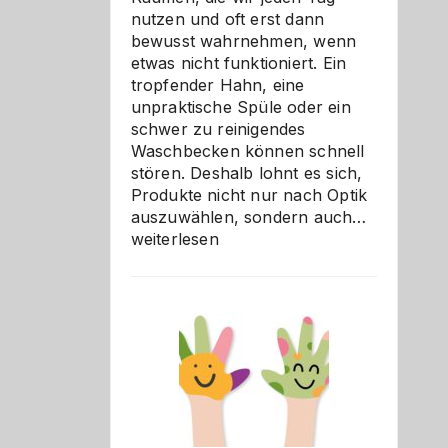
nutzen und oft erst dann
bewusst wahrnehmen, wenn
etwas nicht funktioniert. Ein
tropfender Hahn, eine
unpraktische Spüle oder ein
schwer zu reinigendes
Waschbecken können schnell
stören. Deshalb lohnt es sich,
Produkte nicht nur nach Optik
Bad
auszuwählen, sondern auch…
und
weiterlesen
Küche
einfach
besser
verstehe