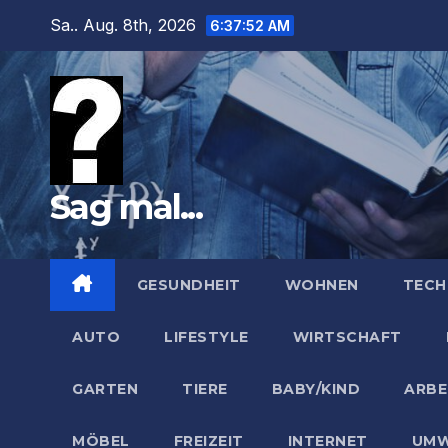
Zum
Sa.. Aug. 8th, 2026
6:37:53 AM
Inhalt
springen
Sag mal...
GESUNDHEIT
WOHNEN
TECH
AUTO
LIFESTYLE
WIRTSCHAFT
GARTEN
TIERE
BABY/KIND
ARBE
MÖBEL
FREIZEIT
INTERNET
UMW