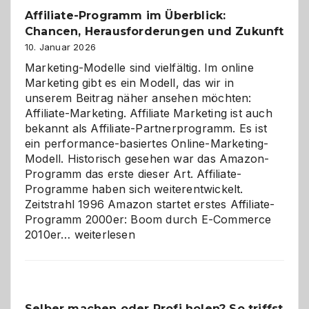
Affiliate-Programm im Überblick:
Chancen, Herausforderungen und Zukunft
10. Januar 2026
Marketing-Modelle sind vielfältig. Im online
Marketing gibt es ein Modell, das wir in
unserem Beitrag näher ansehen möchten:
Affiliate-Marketing. Affiliate Marketing ist auch
bekannt als Affiliate-Partnerprogramm. Es ist
ein performance-basiertes Online-Marketing-
Modell. Historisch gesehen war das Amazon-
Programm das erste dieser Art. Affiliate-
Programme haben sich weiterentwickelt.
Zeitstrahl 1996 Amazon startet erstes Affiliate-
Programm 2000er: Boom durch E-Commerce
Affiliate-
2010er…
weiterlesen
Programm
im
Überblick:
Chancen,
Selber machen oder Profi holen? So triffst