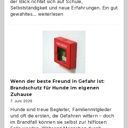
der Blick richtet sich auf Schule,
Selbstständigkeit und neue Erfahrungen. Ein gut
Abschied
gewähltes…
weiterlesen
aus
der
Kita
bewusst
und
herzlich
gestalten
Wenn der beste Freund in Gefahr ist:
Brandschutz für Hunde im eigenen
Zuhause
7. Juni 2026
Hunde sind treue Begleiter, Familienmitglieder
und oft die ersten, die Gefahren wittern – doch
im Brandfall können sie selbst zur hilflosen