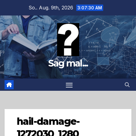
Zum
So.. Aug. 9th, 2026
3:07:31 AM
Inhalt
springen
Sag mal...
hail-damage-
1272030_1280