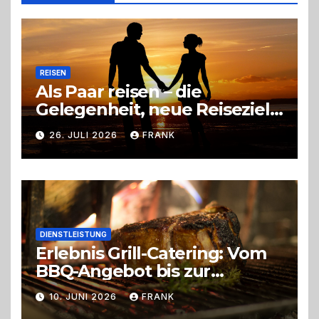
richtige
Entscheidung
REISEN
Als Paar reisen – die
Gelegenheit, neue Reiseziele
zu entdecken
26. JULI 2026
FRANK
DIENSTLEISTUNG
Erlebnis Grill-Catering: Vom
BBQ-Angebot bis zur
perfekten Eventorganisation
10. JUNI 2026
FRANK
Trend zu Outdoor-Events,