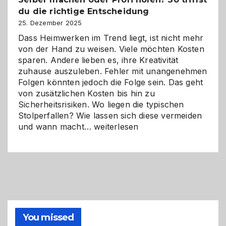
Herausforderungen
du die richtige Entscheidung
und
Zukunft
25. Dezember 2025
Dass Heimwerken im Trend liegt, ist nicht mehr
von der Hand zu weisen. Viele möchten Kosten
sparen. Andere lieben es, ihre Kreativität
zuhause auszuleben. Fehler mit unangenehmen
Folgen könnten jedoch die Folge sein. Das geht
von zusätzlichen Kosten bis hin zu
Sicherheitsrisiken. Wo liegen die typischen
Stolperfallen? Wie lassen sich diese vermeiden
Selber
und wann macht…
weiterlesen
machen
oder
Profi
holen?
So
triffst
du
die
You missed