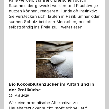
Falle werden. Während Menschen durch
Rauchmelder geweckt werden und Fluchtwege
nutzen können, reagieren Hunde oft instinktiv:
Sie verstecken sich, laufen in Panik umher oder
suchen Schutz bei ihren Menschen, anstatt
Wenn
selbstständig ins Freie zu…
weiterlesen
der
beste
Freund
in
Gefahr
ist:
Brandschutz
für
Hunde
im
Bio Kokosblütenzucker im Alltag und in
eigenen
der Profiküche
Zuhause
29. Mai 2026
Wer eine aromatische Alternative zu
Haushaltszucker sucht, stößt schnell auf