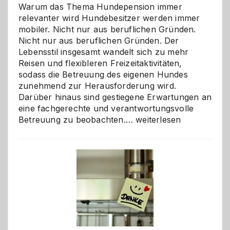
Warum das Thema Hundepension immer
relevanter wird Hundebesitzer werden immer
mobiler. Nicht nur aus beruflichen Gründen.
Nicht nur aus beruflichen Gründen. Der
Lebensstil insgesamt wandelt sich zu mehr
Reisen und flexibleren Freizeitaktivitäten,
sodass die Betreuung des eigenen Hundes
zunehmend zur Herausforderung wird.
Darüber hinaus sind gestiegene Erwartungen an
eine fachgerechte und verantwortungsvolle
Betreuung
Betreuung zu beobachten.…
weiterlesen
mit
Verantwortung
–
wann
ist
eine
Hundepension
die
richtige