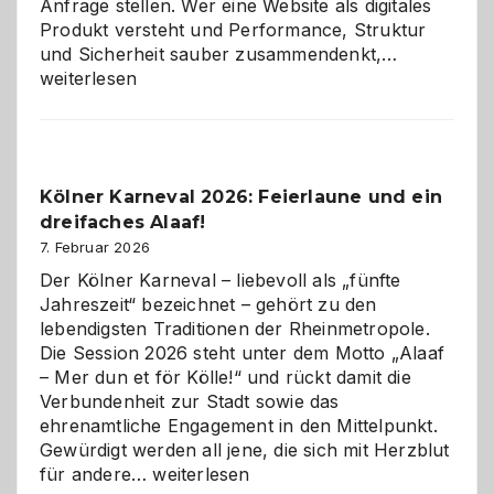
Anfrage stellen. Wer eine Website als digitales
Produkt versteht und Performance, Struktur
Warum
und Sicherheit sauber zusammendenkt,…
technisch
weiterlesen
sauberes
Webdesig
zur
Pflicht
Kölner Karneval 2026: Feierlaune und ein
geworden
dreifaches Alaaf!
ist
7. Februar 2026
Der Kölner Karneval – liebevoll als „fünfte
Jahreszeit“ bezeichnet – gehört zu den
lebendigsten Traditionen der Rheinmetropole.
Die Session 2026 steht unter dem Motto „Alaaf
– Mer dun et för Kölle!“ und rückt damit die
Verbundenheit zur Stadt sowie das
ehrenamtliche Engagement in den Mittelpunkt.
Gewürdigt werden all jene, die sich mit Herzblut
Kölner
für andere…
weiterlesen