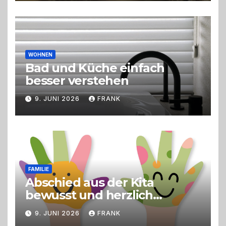
Erlebnisgastronomie und
Live-Cooking
WOHNEN
Bad und Küche einfach
besser verstehen
9. JUNI 2026
FRANK
FAMILIE
Abschied aus der Kita
bewusst und herzlich
gestalten
9. JUNI 2026
FRANK