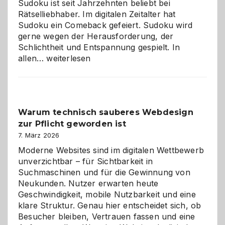
Sudoku ist seit Jahrzehnten beliebt bei
Rätselliebhaber. Im digitalen Zeitalter hat
Sudoku ein Comeback gefeiert. Sudoku wird
gerne wegen der Herausforderung, der
Schlichtheit und Entspannung gespielt. In
Sudoku
allen…
weiterlesen
entdecken:
Der
Klassiker
unter
Warum technisch sauberes Webdesign
den
zur Pflicht geworden ist
Logikrätseln
7. März 2026
Moderne Websites sind im digitalen Wettbewerb
unverzichtbar – für Sichtbarkeit in
Suchmaschinen und für die Gewinnung von
Neukunden. Nutzer erwarten heute
Geschwindigkeit, mobile Nutzbarkeit und eine
klare Struktur. Genau hier entscheidet sich, ob
Besucher bleiben, Vertrauen fassen und eine