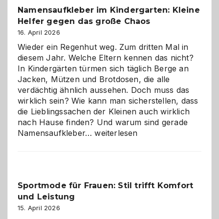
Wahl?
Namensaufkleber im Kindergarten: Kleine
Helfer gegen das große Chaos
16. April 2026
Wieder ein Regenhut weg. Zum dritten Mal in
diesem Jahr. Welche Eltern kennen das nicht?
In Kindergärten türmen sich täglich Berge an
Jacken, Mützen und Brotdosen, die alle
verdächtig ähnlich aussehen. Doch muss das
wirklich sein? Wie kann man sicherstellen, dass
die Lieblingssachen der Kleinen auch wirklich
nach Hause finden? Und warum sind gerade
Namensaufkleber
Namensaufkleber…
weiterlesen
im
Kindergarten:
Kleine
Helfer
Sportmode für Frauen: Stil trifft Komfort
gegen
und Leistung
das
große
15. April 2026
Chaos