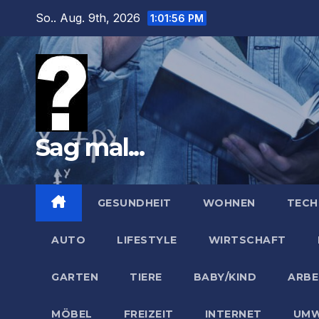
Zum
So.. Aug. 9th, 2026
1:01:57 PM
Inhalt
springen
Sag mal...
GESUNDHEIT
WOHNEN
TECH
AUTO
LIFESTYLE
WIRTSCHAFT
GARTEN
TIERE
BABY/KIND
ARBE
MÖBEL
FREIZEIT
INTERNET
UMW