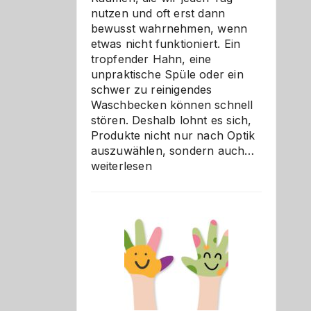
nutzen und oft erst dann
bewusst wahrnehmen, wenn
etwas nicht funktioniert. Ein
tropfender Hahn, eine
unpraktische Spüle oder ein
schwer zu reinigendes
Waschbecken können schnell
stören. Deshalb lohnt es sich,
Produkte nicht nur nach Optik
Bad
auszuwählen, sondern auch…
und
weiterlesen
Küche
einfach
besser
verstehe