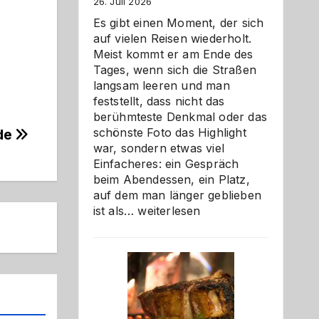
26. Juli 2026
Es gibt einen Moment, der sich
auf vielen Reisen wiederholt.
Meist kommt er am Ende des
Tages, wenn sich die Straßen
langsam leeren und man
feststellt, dass nicht das
berühmteste Denkmal oder das
schönste Foto das Highlight
ade
war, sondern etwas viel
Einfacheres: ein Gespräch
beim Abendessen, ein Platz,
auf dem man länger geblieben
Als
ist als…
weiterlesen
Paar
reisen
–
die
Gelegenheit,
neue