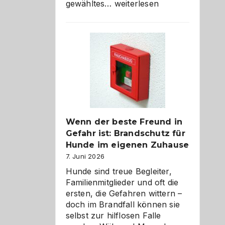
Abschied
gewähltes…
weiterlesen
aus
der
Kita
bewusst
und
herzlich
gestalten
Wenn der beste Freund in
Gefahr ist: Brandschutz für
Hunde im eigenen Zuhause
7. Juni 2026
Hunde sind treue Begleiter,
Familienmitglieder und oft die
ersten, die Gefahren wittern –
doch im Brandfall können sie
selbst zur hilflosen Falle