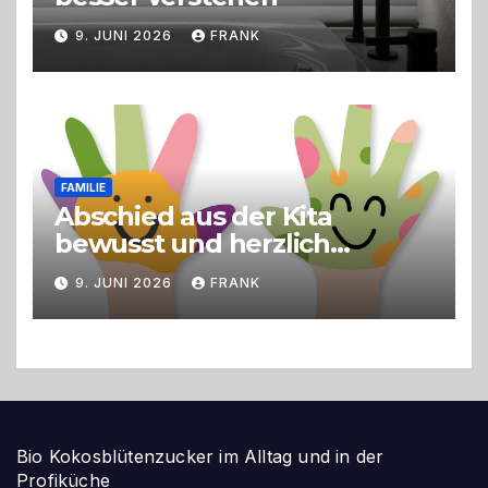
9. JUNI 2026
FRANK
FAMILIE
Abschied aus der Kita
bewusst und herzlich
gestalten
9. JUNI 2026
FRANK
Bio Kokosblütenzucker im Alltag und in der
Profiküche