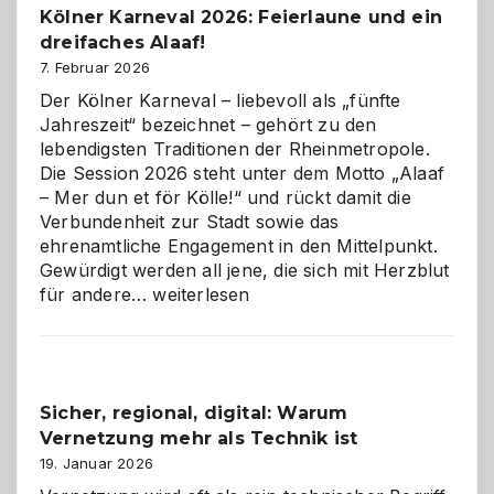
Kölner Karneval 2026: Feierlaune und ein
geworden
dreifaches Alaaf!
ist
7. Februar 2026
Der Kölner Karneval – liebevoll als „fünfte
Jahreszeit“ bezeichnet – gehört zu den
lebendigsten Traditionen der Rheinmetropole.
Die Session 2026 steht unter dem Motto „Alaaf
– Mer dun et för Kölle!“ und rückt damit die
Verbundenheit zur Stadt sowie das
ehrenamtliche Engagement in den Mittelpunkt.
Gewürdigt werden all jene, die sich mit Herzblut
Kölner
für andere…
weiterlesen
Karneval
2026:
Feierlaune
und
Sicher, regional, digital: Warum
ein
Vernetzung mehr als Technik ist
dreifaches
Alaaf!
19. Januar 2026