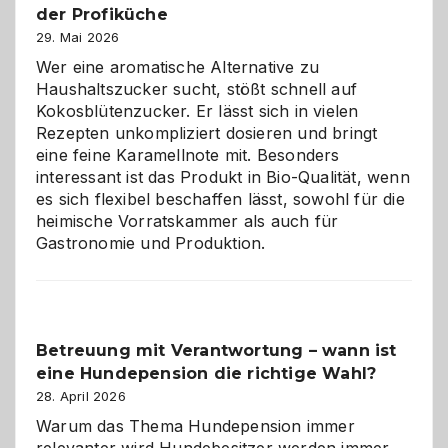
der Profiküche
ist:
Brandschutz
29. Mai 2026
für
Wer eine aromatische Alternative zu
Hunde
Haushaltszucker sucht, stößt schnell auf
im
Kokosblütenzucker. Er lässt sich in vielen
eigenen
Rezepten unkompliziert dosieren und bringt
Zuhause
eine feine Karamellnote mit. Besonders
interessant ist das Produkt in Bio-Qualität, wenn
es sich flexibel beschaffen lässt, sowohl für die
heimische Vorratskammer als auch für
Gastronomie und Produktion.
Betreuung mit Verantwortung – wann ist
eine Hundepension die richtige Wahl?
28. April 2026
Warum das Thema Hundepension immer