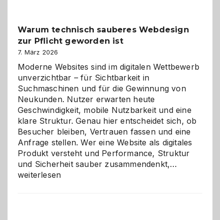
Klassiker
unter
Warum technisch sauberes Webdesign
den
zur Pflicht geworden ist
Logikrätseln
7. März 2026
Moderne Websites sind im digitalen Wettbewerb
unverzichtbar – für Sichtbarkeit in
Suchmaschinen und für die Gewinnung von
Neukunden. Nutzer erwarten heute
Geschwindigkeit, mobile Nutzbarkeit und eine
klare Struktur. Genau hier entscheidet sich, ob
Besucher bleiben, Vertrauen fassen und eine
Anfrage stellen. Wer eine Website als digitales
Produkt versteht und Performance, Struktur
Warum
und Sicherheit sauber zusammendenkt,…
technisch
weiterlesen
sauberes
Webdesig
zur
Pflicht