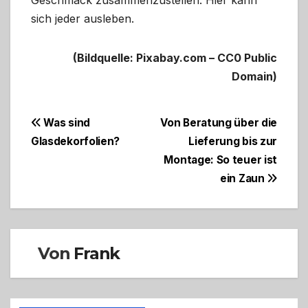
Geschmack zusammenzustellen. Hier kann
sich jeder ausleben.
(Bildquelle: Pixabay.com – CC0 Public
Domain)
Beitragsnavigation
Was sind
Von Beratung über die
Glasdekorfolien?
Lieferung bis zur
Montage: So teuer ist
ein Zaun
Von
Frank