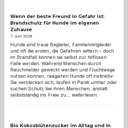
Kita
bewusst
Wenn der beste Freund in Gefahr ist:
und
Brandschutz für Hunde im eigenen
herzlich
gestalten
Zuhause
7. Juni 2026
Hunde sind treue Begleiter, Familienmitglieder
und oft die ersten, die Gefahren wittern – doch
im Brandfall können sie selbst zur hilflosen
Falle werden. Während Menschen durch
Rauchmelder geweckt werden und Fluchtwege
nutzen können, reagieren Hunde oft instinktiv:
Sie verstecken sich, laufen in Panik umher oder
suchen Schutz bei ihren Menschen, anstatt
Wenn
selbstständig ins Freie zu…
weiterlesen
der
beste
Freund
in
Bio Kokosblütenzucker im Alltag und in
Gefahr