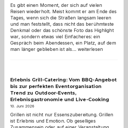
Es gibt einen Moment, der sich auf vielen
Reisen wiederholt. Meist kommt er am Ende des
Tages, wenn sich die Straßen langsam leeren
und man feststellt, dass nicht das berühmteste
Denkmal oder das schönste Foto das Highlight
war, sondern etwas viel Einfacheres: ein
Gespräch beim Abendessen, ein Platz, auf dem
Als
man länger geblieben ist als…
weiterlesen
Paar
reisen
–
die
Erlebnis Grill-Catering: Vom BBQ-Angebot
Gelegenheit,
bis zur perfekten Eventorganisation
neue
Reiseziele
Trend zu Outdoor-Events,
zu
Erlebnisgastronomie und Live-Cooking
entdecken
10. Juni 2026
Grillen ist nicht nur Essenszubereitung. Grillen
ist Erlebnis und Emotion. Ob geselliges
Zusammensein oder auf einer Veranstaltung,