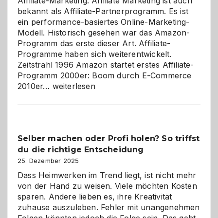
Affiliate-Marketing. Affiliate Marketing ist auch
bekannt als Affiliate-Partnerprogramm. Es ist
ein performance-basiertes Online-Marketing-
Modell. Historisch gesehen war das Amazon-
Programm das erste dieser Art. Affiliate-
Programme haben sich weiterentwickelt.
Zeitstrahl 1996 Amazon startet erstes Affiliate-
Programm 2000er: Boom durch E-Commerce
Affiliate-
2010er…
weiterlesen
Programm
im
Überblick:
Chancen,
Selber machen oder Profi holen? So triffst
Herausforderungen
du die richtige Entscheidung
und
Zukunft
25. Dezember 2025
Dass Heimwerken im Trend liegt, ist nicht mehr
von der Hand zu weisen. Viele möchten Kosten
sparen. Andere lieben es, ihre Kreativität
zuhause auszuleben. Fehler mit unangenehmen