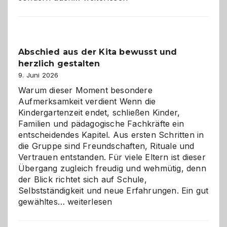
und
Küche
einfach
besser
Abschied aus der Kita bewusst und
verstehen
herzlich gestalten
9. Juni 2026
Warum dieser Moment besondere
Aufmerksamkeit verdient Wenn die
Kindergartenzeit endet, schließen Kinder,
Familien und pädagogische Fachkräfte ein
entscheidendes Kapitel. Aus ersten Schritten in
die Gruppe sind Freundschaften, Rituale und
Vertrauen entstanden. Für viele Eltern ist dieser
Übergang zugleich freudig und wehmütig, denn
der Blick richtet sich auf Schule,
Selbstständigkeit und neue Erfahrungen. Ein gut
Abschied
gewähltes…
weiterlesen
aus
der