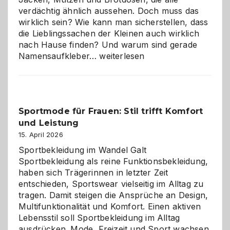
verdächtig ähnlich aussehen. Doch muss das
wirklich sein? Wie kann man sicherstellen, dass
die Lieblingssachen der Kleinen auch wirklich
nach Hause finden? Und warum sind gerade
Namensaufkleber
Namensaufkleber…
weiterlesen
im
Kindergarten:
Kleine
Helfer
Sportmode für Frauen: Stil trifft Komfort
gegen
und Leistung
das
große
15. April 2026
Chaos
Sportbekleidung im Wandel Galt
Sportbekleidung als reine Funktionsbekleidung,
haben sich Trägerinnen in letzter Zeit
entschieden, Sportswear vielseitig im Alltag zu
tragen. Damit steigen die Ansprüche an Design,
Multifunktionalität und Komfort. Einen aktiven
Lebensstil soll Sportbekleidung im Alltag
ausdrücken. Mode, Freizeit und Sport wachsen