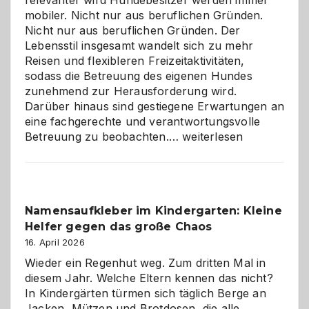
relevanter wird Hundebesitzer werden immer
mobiler. Nicht nur aus beruflichen Gründen.
Nicht nur aus beruflichen Gründen. Der
Lebensstil insgesamt wandelt sich zu mehr
Reisen und flexibleren Freizeitaktivitäten,
sodass die Betreuung des eigenen Hundes
zunehmend zur Herausforderung wird.
Darüber hinaus sind gestiegene Erwartungen an
eine fachgerechte und verantwortungsvolle
Betreuung
Betreuung zu beobachten.…
weiterlesen
mit
Verantwortung
–
wann
Namensaufkleber im Kindergarten: Kleine
ist
Helfer gegen das große Chaos
eine
Hundepension
16. April 2026
die
Wieder ein Regenhut weg. Zum dritten Mal in
richtige
diesem Jahr. Welche Eltern kennen das nicht?
Wahl?
In Kindergärten türmen sich täglich Berge an
Jacken, Mützen und Brotdosen, die alle