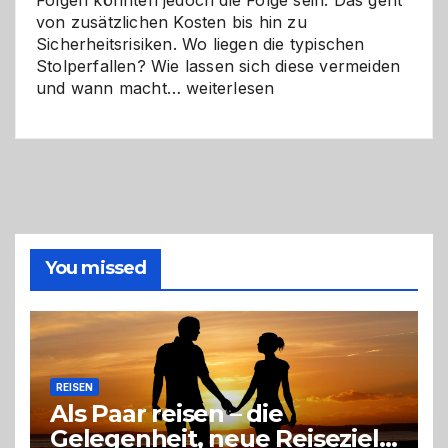
Folgen könnten jedoch die Folge sein. Das geht
von zusätzlichen Kosten bis hin zu
Sicherheitsrisiken. Wo liegen die typischen
Stolperfallen? Wie lassen sich diese vermeiden
Selber
und wann macht…
weiterlesen
machen
oder
Profi
holen?
So
triffst
du
die
You missed
richtige
Entscheidung
REISEN
Als Paar reisen – die
Gelegenheit, neue Reiseziele