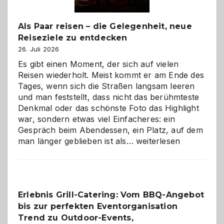
Als Paar reisen – die Gelegenheit, neue
Reiseziele zu entdecken
26. Juli 2026
Es gibt einen Moment, der sich auf vielen
Reisen wiederholt. Meist kommt er am Ende des
Tages, wenn sich die Straßen langsam leeren
und man feststellt, dass nicht das berühmteste
Denkmal oder das schönste Foto das Highlight
war, sondern etwas viel Einfacheres: ein
Gespräch beim Abendessen, ein Platz, auf dem
Als
man länger geblieben ist als…
weiterlesen
Paar
reisen
–
die
Erlebnis Grill-Catering: Vom BBQ-Angebot
Gelegenheit,
bis zur perfekten Eventorganisation
neue
Reiseziele
Trend zu Outdoor-Events,