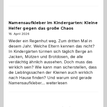
mit
Verantwortung
–
wann
Namensaufkleber im Kindergarten: Kleine
ist
Helfer gegen das große Chaos
eine
Hundepension
16. April 2026
die
Wieder ein Regenhut weg. Zum dritten Mal in
richtige
diesem Jahr. Welche Eltern kennen das nicht?
Wahl?
In Kindergärten türmen sich täglich Berge an
Jacken, Mützen und Brotdosen, die alle
verdächtig ähnlich aussehen. Doch muss das
wirklich sein? Wie kann man sicherstellen, dass
die Lieblingssachen der Kleinen auch wirklich
nach Hause finden? Und warum sind gerade
Namensaufkleber
Namensaufkleber…
weiterlesen
im
Kindergarten:
Kleine
Helfer