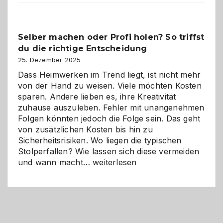
im
Überblick:
Chancen,
Selber machen oder Profi holen? So triffst
Herausforderungen
du die richtige Entscheidung
und
Zukunft
25. Dezember 2025
Dass Heimwerken im Trend liegt, ist nicht mehr
von der Hand zu weisen. Viele möchten Kosten
sparen. Andere lieben es, ihre Kreativität
zuhause auszuleben. Fehler mit unangenehmen
Folgen könnten jedoch die Folge sein. Das geht
von zusätzlichen Kosten bis hin zu
Sicherheitsrisiken. Wo liegen die typischen
Stolperfallen? Wie lassen sich diese vermeiden
Selber
und wann macht…
weiterlesen
machen
oder
Profi
holen?
So