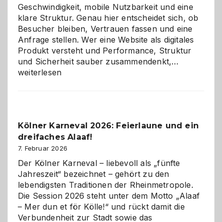
Geschwindigkeit, mobile Nutzbarkeit und eine
klare Struktur. Genau hier entscheidet sich, ob
Besucher bleiben, Vertrauen fassen und eine
Anfrage stellen. Wer eine Website als digitales
Produkt versteht und Performance, Struktur
Warum
und Sicherheit sauber zusammendenkt,…
technisch
weiterlesen
sauberes
Webdesig
zur
Pflicht
Kölner Karneval 2026: Feierlaune und ein
geworden
dreifaches Alaaf!
ist
7. Februar 2026
Der Kölner Karneval – liebevoll als „fünfte
Jahreszeit“ bezeichnet – gehört zu den
lebendigsten Traditionen der Rheinmetropole.
Die Session 2026 steht unter dem Motto „Alaaf
– Mer dun et för Kölle!“ und rückt damit die
Verbundenheit zur Stadt sowie das