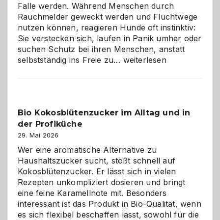
Falle werden. Während Menschen durch
Rauchmelder geweckt werden und Fluchtwege
nutzen können, reagieren Hunde oft instinktiv:
Sie verstecken sich, laufen in Panik umher oder
suchen Schutz bei ihren Menschen, anstatt
Wenn
selbstständig ins Freie zu…
weiterlesen
der
beste
Freund
in
Bio Kokosblütenzucker im Alltag und in
Gefahr
der Profiküche
ist:
Brandschutz
29. Mai 2026
für
Wer eine aromatische Alternative zu
Hunde
Haushaltszucker sucht, stößt schnell auf
im
Kokosblütenzucker. Er lässt sich in vielen
eigenen
Rezepten unkompliziert dosieren und bringt
Zuhause
eine feine Karamellnote mit. Besonders
interessant ist das Produkt in Bio-Qualität, wenn
es sich flexibel beschaffen lässt, sowohl für die