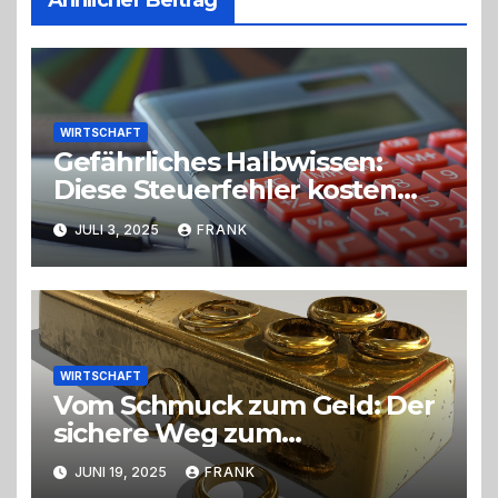
WIRTSCHAFT
Gefährliches Halbwissen:
Diese Steuerfehler kosten
Selbstständige richtig Geld
JULI 3, 2025
FRANK
WIRTSCHAFT
Vom Schmuck zum Geld: Der
sichere Weg zum
Goldverkauf
JUNI 19, 2025
FRANK