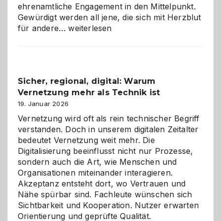
ehrenamtliche Engagement in den Mittelpunkt.
Gewürdigt werden all jene, die sich mit Herzblut
Kölner
für andere…
weiterlesen
Karneval
2026:
Feierlaune
und
Sicher, regional, digital: Warum
ein
Vernetzung mehr als Technik ist
dreifaches
Alaaf!
19. Januar 2026
Vernetzung wird oft als rein technischer Begriff
verstanden. Doch in unserem digitalen Zeitalter
bedeutet Vernetzung weit mehr. Die
Digitalisierung beeinflusst nicht nur Prozesse,
sondern auch die Art, wie Menschen und
Organisationen miteinander interagieren.
Akzeptanz entsteht dort, wo Vertrauen und
Nähe spürbar sind. Fachleute wünschen sich
Sichtbarkeit und Kooperation. Nutzer erwarten
Orientierung und geprüfte Qualität.