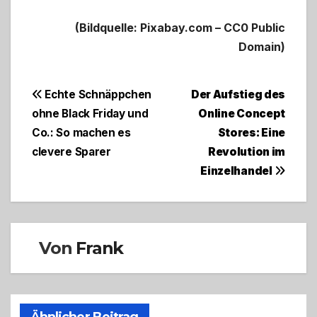
(Bildquelle: Pixabay.com – CC0 Public
Domain)
Beitragsnavigation
Echte Schnäppchen
Der Aufstieg des
ohne Black Friday und
Online Concept
Co.: So machen es
Stores: Eine
clevere Sparer
Revolution im
Einzelhandel
Von
Frank
Ähnlicher Beitrag