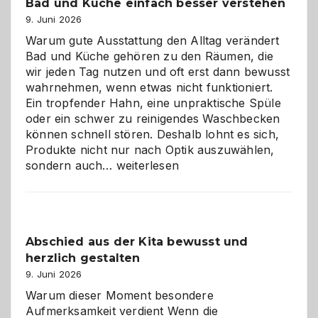
Bad und Küche einfach besser verstehen
9. Juni 2026
Warum gute Ausstattung den Alltag verändert
Bad und Küche gehören zu den Räumen, die
wir jeden Tag nutzen und oft erst dann bewusst
wahrnehmen, wenn etwas nicht funktioniert.
Ein tropfender Hahn, eine unpraktische Spüle
oder ein schwer zu reinigendes Waschbecken
können schnell stören. Deshalb lohnt es sich,
Produkte nicht nur nach Optik auszuwählen,
Bad
sondern auch…
weiterlesen
und
Küche
einfach
besser
Abschied aus der Kita bewusst und
verstehen
herzlich gestalten
9. Juni 2026
Warum dieser Moment besondere
Aufmerksamkeit verdient Wenn die