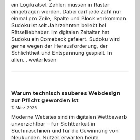
ein Logikrätsel. Zahlen müssen in Raster
eingetragen werden. Dabei darf jede Zahl nur
einmal pro Zeile, Spalte und Block vorkommen.
Sudoku ist seit Jahrzehnten beliebt bei
Rätselliebhaber. Im digitalen Zeitalter hat
Sudoku ein Comeback gefeiert. Sudoku wird
gerne wegen der Herausforderung, der
Schlichtheit und Entspannung gespielt. In
Sudoku
allen…
weiterlesen
entdecken:
Der
Klassiker
unter
Warum technisch sauberes Webdesign
den
zur Pflicht geworden ist
Logikrätseln
7. März 2026
Moderne Websites sind im digitalen Wettbewerb
unverzichtbar – für Sichtbarkeit in
Suchmaschinen und für die Gewinnung von
Neukunden. Nutzer erwarten heute