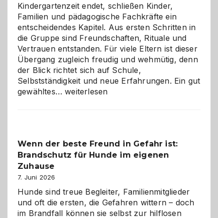
Kindergartenzeit endet, schließen Kinder,
Familien und pädagogische Fachkräfte ein
entscheidendes Kapitel. Aus ersten Schritten in
die Gruppe sind Freundschaften, Rituale und
Vertrauen entstanden. Für viele Eltern ist dieser
Übergang zugleich freudig und wehmütig, denn
der Blick richtet sich auf Schule,
Selbstständigkeit und neue Erfahrungen. Ein gut
Abschied
gewähltes…
weiterlesen
aus
der
Kita
bewusst
Wenn der beste Freund in Gefahr ist:
und
Brandschutz für Hunde im eigenen
herzlich
gestalten
Zuhause
7. Juni 2026
Hunde sind treue Begleiter, Familienmitglieder
und oft die ersten, die Gefahren wittern – doch
im Brandfall können sie selbst zur hilflosen