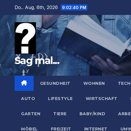
Zum
Do.. Aug. 6th, 2026
9:02:41 PM
Inhalt
springen
Sag mal...
GESUNDHEIT
WOHNEN
TECH
AUTO
LIFESTYLE
WIRTSCHAFT
GARTEN
TIERE
BABY/KIND
ARBE
MÖBEL
FREIZEIT
INTERNET
UMW