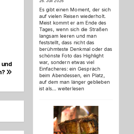
26. Juli 2026
Es gibt einen Moment, der sich
auf vielen Reisen wiederholt.
Meist kommt er am Ende des
Tages, wenn sich die Straßen
langsam leeren und man
feststellt, dass nicht das
berühmteste Denkmal oder das
schönste Foto das Highlight
war, sondern etwas viel
V und
Einfacheres: ein Gespräch
en?
beim Abendessen, ein Platz,
auf dem man länger geblieben
Als
ist als…
weiterlesen
Paar
reisen
–
die
Gelegenheit,
neue