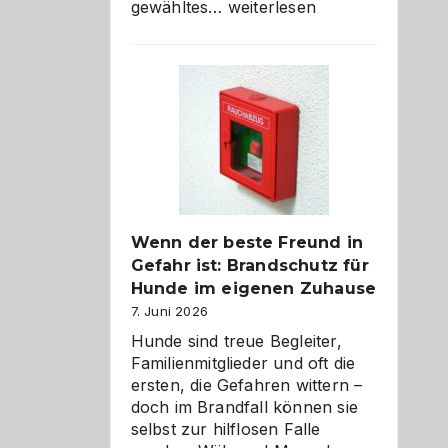
Abschied
gewähltes…
weiterlesen
aus
der
Kita
bewusst
und
herzlich
gestalten
Wenn der beste Freund in
Gefahr ist: Brandschutz für
Hunde im eigenen Zuhause
7. Juni 2026
Hunde sind treue Begleiter,
Familienmitglieder und oft die
ersten, die Gefahren wittern –
doch im Brandfall können sie
selbst zur hilflosen Falle