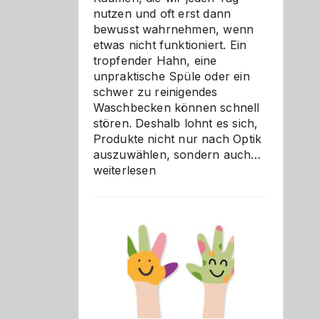
nutzen und oft erst dann
bewusst wahrnehmen, wenn
etwas nicht funktioniert. Ein
tropfender Hahn, eine
unpraktische Spüle oder ein
schwer zu reinigendes
Waschbecken können schnell
stören. Deshalb lohnt es sich,
Produkte nicht nur nach Optik
Bad
auszuwählen, sondern auch…
und
weiterlesen
Küche
einfach
besser
verstehe