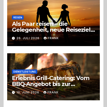
REISEN
Als Paar reisen – die
Gelegenheit, neue Reiseziele
zu entdecken
26. JULI 2026
FRANK
DIENSTLEISTUNG
Erlebnis Grill-Catering: Vom
BBQ-Angebot bis zur
perfekten Eventorganisation
10. JUNI 2026
FRANK
Trend zu Outdoor-Events,
Erlebnisgastronomie und