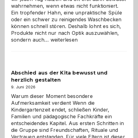
wahrnehmen, wenn etwas nicht funktioniert.
Ein tropfender Hahn, eine unpraktische Spüle
oder ein schwer zu reinigendes Waschbecken
können schnell stören. Deshalb lohnt es sich,
Produkte nicht nur nach Optik auszuwählen,
Bad
sondern auch…
weiterlesen
und
Küche
einfach
besser
Abschied aus der Kita bewusst und
verstehen
herzlich gestalten
9. Juni 2026
Warum dieser Moment besondere
Aufmerksamkeit verdient Wenn die
Kindergartenzeit endet, schließen Kinder,
Familien und pädagogische Fachkräfte ein
entscheidendes Kapitel. Aus ersten Schritten in
die Gruppe sind Freundschaften, Rituale und
Vertrauen entstanden. Für viele Eltern ist dieser