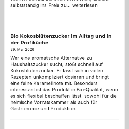
Wenn
selbstständig ins Freie zu…
weiterlesen
der
beste
Freund
in
Bio Kokosblütenzucker im Alltag und in
Gefahr
der Profiküche
ist:
Brandschutz
29. Mai 2026
für
Wer eine aromatische Alternative zu
Hunde
Haushaltszucker sucht, stößt schnell auf
im
Kokosblütenzucker. Er lässt sich in vielen
eigenen
Rezepten unkompliziert dosieren und bringt
Zuhause
eine feine Karamellnote mit. Besonders
interessant ist das Produkt in Bio-Qualität, wenn
es sich flexibel beschaffen lässt, sowohl für die
heimische Vorratskammer als auch für
Gastronomie und Produktion.