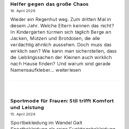
Helfer gegen das große Chaos
eine
Hundepension
16. April 2026
die
Wieder ein Regenhut weg. Zum dritten Mal in
richtige
diesem Jahr. Welche Eltern kennen das nicht?
Wahl?
In Kindergärten türmen sich täglich Berge an
Jacken, Mützen und Brotdosen, die alle
verdächtig ähnlich aussehen. Doch muss das
wirklich sein? Wie kann man sicherstellen, dass
die Lieblingssachen der Kleinen auch wirklich
nach Hause finden? Und warum sind gerade
Namensaufkleber
Namensaufkleber…
weiterlesen
im
Kindergarten:
Kleine
Helfer
Sportmode für Frauen: Stil trifft Komfort
gegen
und Leistung
das
große
15. April 2026
Chaos
Sportbekleidung im Wandel Galt
Sportbekleidung als reine Funktionsbekleidung,