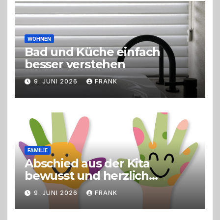
Live-Cooking
WOHNEN
Bad und Küche einfach
besser verstehen
9. JUNI 2026
FRANK
FAMILIE
Abschied aus der Kita
bewusst und herzlich
gestalten
9. JUNI 2026
FRANK