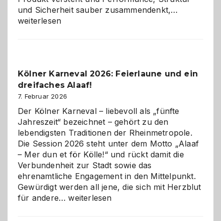
Warum
und Sicherheit sauber zusammendenkt,…
technisch
weiterlesen
sauberes
Webdesig
zur
Pflicht
Kölner Karneval 2026: Feierlaune und ein
geworden
dreifaches Alaaf!
ist
7. Februar 2026
Der Kölner Karneval – liebevoll als „fünfte
Jahreszeit“ bezeichnet – gehört zu den
lebendigsten Traditionen der Rheinmetropole.
Die Session 2026 steht unter dem Motto „Alaaf
– Mer dun et för Kölle!“ und rückt damit die
Verbundenheit zur Stadt sowie das
ehrenamtliche Engagement in den Mittelpunkt.
Gewürdigt werden all jene, die sich mit Herzblut
Kölner
für andere…
weiterlesen
Karneval
2026: