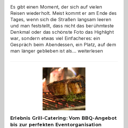
Es gibt einen Moment, der sich auf vielen
Reisen wiederholt. Meist kommt er am Ende des
Tages, wenn sich die Straßen langsam leeren
und man feststellt, dass nicht das berühmteste
Denkmal oder das schönste Foto das Highlight
war, sondern etwas viel Einfacheres: ein
Gespräch beim Abendessen, ein Platz, auf dem
Als
man länger geblieben ist als…
weiterlesen
Paar
reisen
–
die
Gelegenheit,
neue
Reiseziele
zu
entdecken
Erlebnis Grill-Catering: Vom BBQ-Angebot
bis zur perfekten Eventorganisation