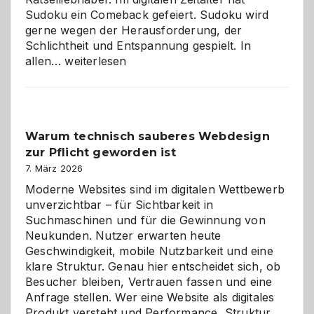
Sudoku ein Comeback gefeiert. Sudoku wird
gerne wegen der Herausforderung, der
Schlichtheit und Entspannung gespielt. In
Sudoku
allen…
weiterlesen
entdecken:
Der
Klassiker
unter
Warum technisch sauberes Webdesign
den
zur Pflicht geworden ist
Logikrätseln
7. März 2026
Moderne Websites sind im digitalen Wettbewerb
unverzichtbar – für Sichtbarkeit in
Suchmaschinen und für die Gewinnung von
Neukunden. Nutzer erwarten heute
Geschwindigkeit, mobile Nutzbarkeit und eine
klare Struktur. Genau hier entscheidet sich, ob
Besucher bleiben, Vertrauen fassen und eine
Anfrage stellen. Wer eine Website als digitales
Produkt versteht und Performance, Struktur