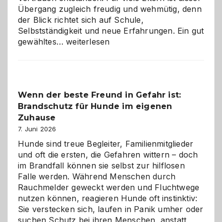
Übergang zugleich freudig und wehmütig, denn
der Blick richtet sich auf Schule,
Selbstständigkeit und neue Erfahrungen. Ein gut
Abschied
gewähltes…
weiterlesen
aus
der
Kita
bewusst
Wenn der beste Freund in Gefahr ist:
und
Brandschutz für Hunde im eigenen
herzlich
gestalten
Zuhause
7. Juni 2026
Hunde sind treue Begleiter, Familienmitglieder
und oft die ersten, die Gefahren wittern – doch
im Brandfall können sie selbst zur hilflosen
Falle werden. Während Menschen durch
Rauchmelder geweckt werden und Fluchtwege
nutzen können, reagieren Hunde oft instinktiv:
Sie verstecken sich, laufen in Panik umher oder
suchen Schutz bei ihren Menschen, anstatt