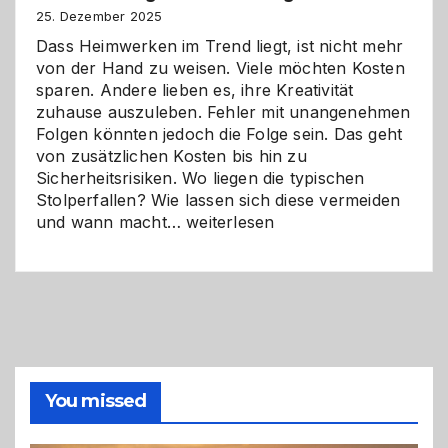
Zukunft
25. Dezember 2025
Dass Heimwerken im Trend liegt, ist nicht mehr
von der Hand zu weisen. Viele möchten Kosten
sparen. Andere lieben es, ihre Kreativität
zuhause auszuleben. Fehler mit unangenehmen
Folgen könnten jedoch die Folge sein. Das geht
von zusätzlichen Kosten bis hin zu
Sicherheitsrisiken. Wo liegen die typischen
Stolperfallen? Wie lassen sich diese vermeiden
Selber
und wann macht…
weiterlesen
machen
oder
Profi
holen?
So
triffst
du
die
You missed
richtige
Entscheidung