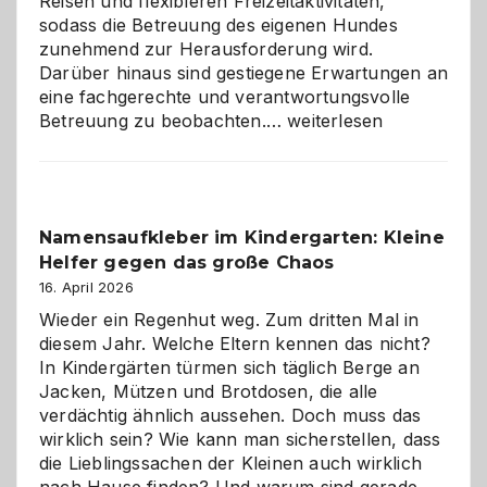
Reisen und flexibleren Freizeitaktivitäten,
sodass die Betreuung des eigenen Hundes
zunehmend zur Herausforderung wird.
Darüber hinaus sind gestiegene Erwartungen an
eine fachgerechte und verantwortungsvolle
Betreuung
Betreuung zu beobachten.…
weiterlesen
mit
Verantwortung
–
wann
Namensaufkleber im Kindergarten: Kleine
ist
Helfer gegen das große Chaos
eine
Hundepension
16. April 2026
die
Wieder ein Regenhut weg. Zum dritten Mal in
richtige
diesem Jahr. Welche Eltern kennen das nicht?
Wahl?
In Kindergärten türmen sich täglich Berge an
Jacken, Mützen und Brotdosen, die alle
verdächtig ähnlich aussehen. Doch muss das
wirklich sein? Wie kann man sicherstellen, dass
die Lieblingssachen der Kleinen auch wirklich
nach Hause finden? Und warum sind gerade