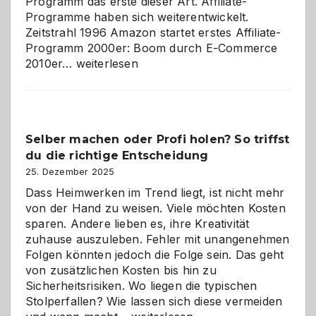
Programm das erste dieser Art. Affiliate-
Programme haben sich weiterentwickelt.
Zeitstrahl 1996 Amazon startet erstes Affiliate-
Programm 2000er: Boom durch E-Commerce
Affiliate-
2010er…
weiterlesen
Programm
im
Überblick:
Chancen,
Selber machen oder Profi holen? So triffst
Herausforderungen
du die richtige Entscheidung
und
Zukunft
25. Dezember 2025
Dass Heimwerken im Trend liegt, ist nicht mehr
von der Hand zu weisen. Viele möchten Kosten
sparen. Andere lieben es, ihre Kreativität
zuhause auszuleben. Fehler mit unangenehmen
Folgen könnten jedoch die Folge sein. Das geht
von zusätzlichen Kosten bis hin zu
Sicherheitsrisiken. Wo liegen die typischen
Stolperfallen? Wie lassen sich diese vermeiden
Selber