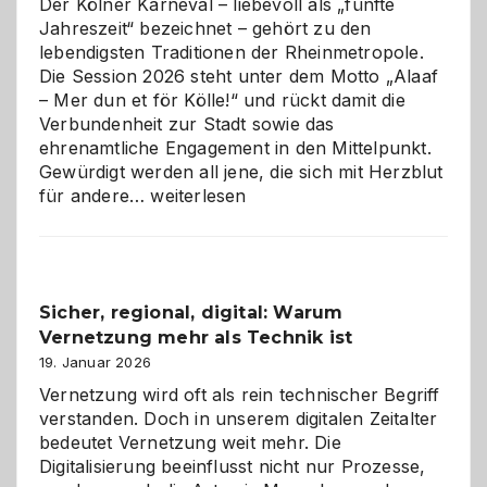
Der Kölner Karneval – liebevoll als „fünfte
Jahreszeit“ bezeichnet – gehört zu den
lebendigsten Traditionen der Rheinmetropole.
Die Session 2026 steht unter dem Motto „Alaaf
– Mer dun et för Kölle!“ und rückt damit die
Verbundenheit zur Stadt sowie das
ehrenamtliche Engagement in den Mittelpunkt.
Gewürdigt werden all jene, die sich mit Herzblut
Kölner
für andere…
weiterlesen
Karneval
2026:
Feierlaune
und
Sicher, regional, digital: Warum
ein
Vernetzung mehr als Technik ist
dreifaches
Alaaf!
19. Januar 2026
Vernetzung wird oft als rein technischer Begriff
verstanden. Doch in unserem digitalen Zeitalter
bedeutet Vernetzung weit mehr. Die
Digitalisierung beeinflusst nicht nur Prozesse,