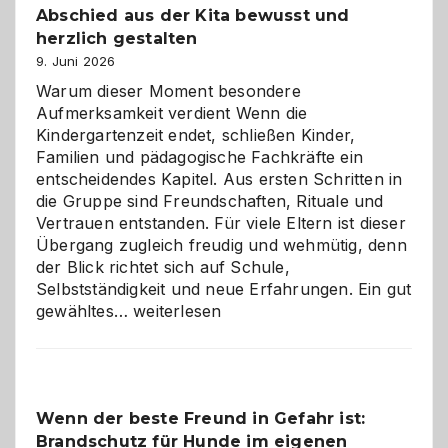
Abschied aus der Kita bewusst und
verstehen
herzlich gestalten
9. Juni 2026
Warum dieser Moment besondere
Aufmerksamkeit verdient Wenn die
Kindergartenzeit endet, schließen Kinder,
Familien und pädagogische Fachkräfte ein
entscheidendes Kapitel. Aus ersten Schritten in
die Gruppe sind Freundschaften, Rituale und
Vertrauen entstanden. Für viele Eltern ist dieser
Übergang zugleich freudig und wehmütig, denn
der Blick richtet sich auf Schule,
Selbstständigkeit und neue Erfahrungen. Ein gut
Abschied
gewähltes…
weiterlesen
aus
der
Kita
bewusst
Wenn der beste Freund in Gefahr ist:
und
Brandschutz für Hunde im eigenen
herzlich