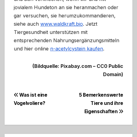
jovialem Hundeton an sie heranmachen oder
gar versuchen, sie herumzukommandieren,
siehe auch
www.waldkraft.bio
. Jetzt
Tiergesundheit unterstützen mit
entsprechenden Nahrungsergänzungsmitteln
und hier online
n-acetylcystein kaufen
.
(Bildquelle: Pixabay.com – CC0 Public
Domain)
Beitragsnavigation
Was ist eine
5 Bemerkenswerte
Vogelvoliere?
Tiere und ihre
Eigenschaften