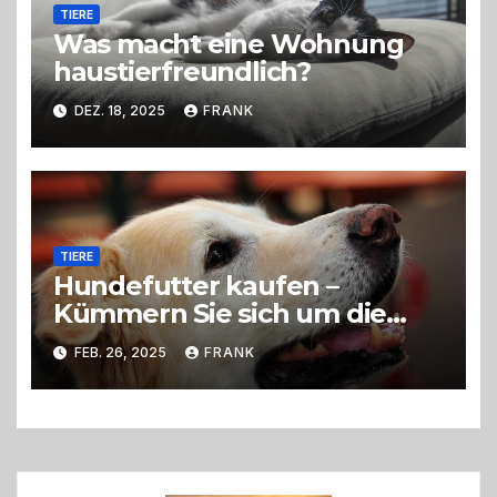
TIERE
Was macht eine Wohnung
haustierfreundlich?
DEZ. 18, 2025
FRANK
TIERE
Hundefutter kaufen –
Kümmern Sie sich um die
richtige Ernährung Ihres
FEB. 26, 2025
FRANK
Haustiers