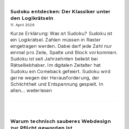
Sudoku entdecken: Der Klassiker unter
den Logikrätseln
11. April 2026
Kurze Erklärung: Was ist Sudoku? Sudoku ist
ein Logikrätsel. Zahlen müssen in Raster
eingetragen werden. Dabei darf jede Zahl nur
einmal pro Zeile, Spalte und Block vorkommen.
Sudoku ist seit Jahrzehnten beliebt bei
Rätselliebhaber. Im digitalen Zeitalter hat
Sudoku ein Comeback gefeiert. Sudoku wird
gerne wegen der Herausforderung, der
Schlichtheit und Entspannung gespielt. In
Sudoku
allen…
weiterlesen
entdecken:
Der
Klassiker
unter
Warum technisch sauberes Webdesign
den
zur Pflicht geworden ist
Logikrätseln