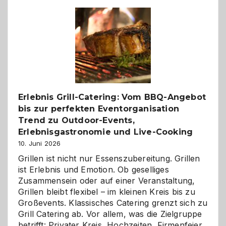
–
die
Gelegenheit,
neue
Reiseziele
zu
entdecken
Erlebnis Grill-Catering: Vom BBQ-Angebot
bis zur perfekten Eventorganisation
Trend zu Outdoor-Events,
Erlebnisgastronomie und Live-Cooking
10. Juni 2026
Grillen ist nicht nur Essenszubereitung. Grillen
ist Erlebnis und Emotion. Ob geselliges
Zusammensein oder auf einer Veranstaltung,
Grillen bleibt flexibel – im kleinen Kreis bis zu
Großevents. Klassisches Catering grenzt sich zu
Grill Catering ab. Vor allem, was die Zielgruppe
betrifft: Privater Kreis, Hochzeiten, Firmenfeier