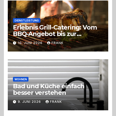
DIENSTLEISTUNG
Erlebnis Grill-Catering: Vom
BBQ-Angebot bis zur
perfekten Eventorganisation
10. JUNI 2026
FRANK
Trend zu Outdoor-Events,
Erlebnisgastronomie und
Live-Cooking
WOHNEN
Bad und Küche einfach
besser verstehen
9. JUNI 2026
FRANK