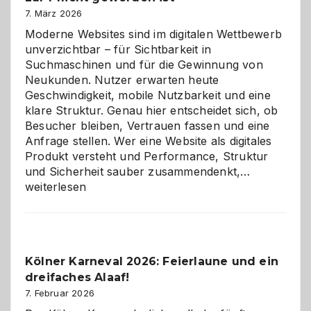
7. März 2026
Moderne Websites sind im digitalen Wettbewerb
unverzichtbar – für Sichtbarkeit in
Suchmaschinen und für die Gewinnung von
Neukunden. Nutzer erwarten heute
Geschwindigkeit, mobile Nutzbarkeit und eine
klare Struktur. Genau hier entscheidet sich, ob
Besucher bleiben, Vertrauen fassen und eine
Anfrage stellen. Wer eine Website als digitales
Produkt versteht und Performance, Struktur
Warum
und Sicherheit sauber zusammendenkt,…
technisch
weiterlesen
sauberes
Webdesig
zur
Pflicht
Kölner Karneval 2026: Feierlaune und ein
geworden
dreifaches Alaaf!
ist
7. Februar 2026