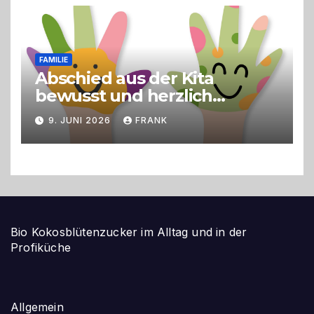
FAMILIE
Abschied aus der Kita
bewusst und herzlich
gestalten
9. JUNI 2026
FRANK
Bio Kokosblütenzucker im Alltag und in der
Profiküche
Allgemein