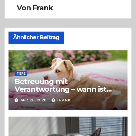
Von
Frank
Ähnlicher Beitrag
TIERE
Betreuung mit
Verantwortung – wann ist
eine Hundepension die
APR. 28, 2026
FRANK
richtige Wahl?