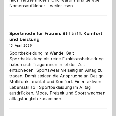
Namensaufkleber
Namensaufkleber…
weiterlesen
im
Kindergarten:
Kleine
Helfer
Sportmode für Frauen: Stil trifft Komfort
gegen
und Leistung
das
große
15. April 2026
Chaos
Sportbekleidung im Wandel Galt
Sportbekleidung als reine Funktionsbekleidung,
haben sich Trägerinnen in letzter Zeit
entschieden, Sportswear vielseitig im Alltag zu
tragen. Damit steigen die Ansprüche an Design,
Multifunktionalität und Komfort. Einen aktiven
Lebensstil soll Sportbekleidung im Alltag
ausdrücken. Mode, Freizeit und Sport wachsen
alltagstauglich zusammen.