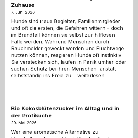
gestalten
Zuhause
7. Juni 2026
Hunde sind treue Begleiter, Familienmitglieder
und oft die ersten, die Gefahren wittern – doch
im Brandfall können sie selbst zur hilflosen
Falle werden. Während Menschen durch
Rauchmelder geweckt werden und Fluchtwege
nutzen können, reagieren Hunde oft instinktiv:
Sie verstecken sich, laufen in Panik umher oder
suchen Schutz bei ihren Menschen, anstatt
Wenn
selbstständig ins Freie zu…
weiterlesen
der
beste
Freund
in
Bio Kokosblütenzucker im Alltag und in
Gefahr
der Profiküche
ist:
Brandschutz
29. Mai 2026
für
Wer eine aromatische Alternative zu
Hunde