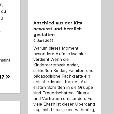
Küche
n,
einfach
 du
besser
verstehe
zu
Abschied aus der Kita
bewusst und herzlich
t
gestalten
9. Juni 2026
Warum dieser Moment
besondere Aufmerksamkeit
verdient Wenn die
omain)
Kindergartenzeit endet,
schließen Kinder, Familien und
pädagogische Fachkräfte ein
ät?
entscheidendes Kapitel. Aus
ersten Schritten in die Gruppe
sind Freundschaften, Rituale
und Vertrauen entstanden. Für
viele Eltern ist dieser Übergang
zugleich freudig und wehmütig,