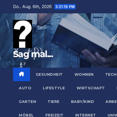
Zum
Do.. Aug. 6th, 2026
3:21:21 PM
Inhalt
springen
Sag mal...
GESUNDHEIT
WOHNEN
TECH
AUTO
LIFESTYLE
WIRTSCHAFT
GARTEN
TIERE
BABY/KIND
ARBE
MÖBEL
FREIZEIT
INTERNET
UMW