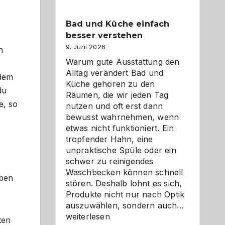
Bad und Küche einfach
besser verstehen
9. Juni 2026
n
Warum gute Ausstattung den
Alltag verändert Bad und
 dem
Küche gehören zu den
du
Räumen, die wir jeden Tag
e, so
nutzen und oft erst dann
bewusst wahrnehmen, wenn
etwas nicht funktioniert. Ein
tropfender Hahn, eine
unpraktische Spüle oder ein
schwer zu reinigendes
Waschbecken können schnell
rben
stören. Deshalb lohnt es sich,
Produkte nicht nur nach Optik
Bad
auszuwählen, sondern auch…
und
weiterlesen
ten