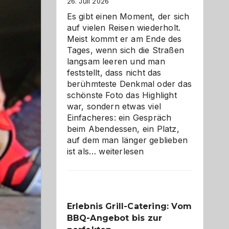
26. Juli 2026
Es gibt einen Moment, der sich
auf vielen Reisen wiederholt.
Meist kommt er am Ende des
Tages, wenn sich die Straßen
langsam leeren und man
feststellt, dass nicht das
berühmteste Denkmal oder das
schönste Foto das Highlight
war, sondern etwas viel
Einfacheres: ein Gespräch
beim Abendessen, ein Platz,
auf dem man länger geblieben
Als
ist als…
weiterlesen
Paar
reisen
–
die
Erlebnis Grill-Catering: Vom
Gelegenheit,
BBQ-Angebot bis zur
neue