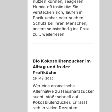
nutzen können, reagieren
Hunde oft instinktiv: Sie
verstecken sich, laufen in
Panik umher oder suchen
Schutz bei ihren Menschen,
anstatt selbstständig ins Freie
Wenn
zu…
weiterlesen
der
beste
Freund
in
Bio Kokosblütenzucker im
Gefahr
Alltag und in der
ist:
Brandschutz
Profiküche
für
29. Mai 2026
Hunde
Wer eine aromatische
im
Alternative zu Haushaltszucker
eigenen
sucht, stößt schnell auf
Zuhause
Kokosblütenzucker. Er lässt
sich in vielen Rezepten