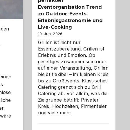
Reiseziele
perfekten
zu
Eventorganisation Trend
entdecken
zu Outdoor-Events,
Erlebnisgastronomie und
Live-Cooking
e den
10. Juni 2026
Grillen ist nicht nur
.
Essenszubereitung. Grillen ist
Erlebnis und Emotion. Ob
geselliges Zusammensein oder
auf einer Veranstaltung, Grillen
bleibt flexibel – im kleinen Kreis
 einen
bis zu Großevents. Klassisches
as
Catering grenzt sich zu Grill
nlose
Catering ab. Vor allem, was die
Zielgruppe betrifft: Privater
gliche
Kreis, Hochzeiten, Firmenfeier
er
und viele mehr.
 wäre