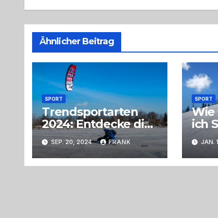
Ähnlicher Beitrag
SPORT
SPORT
Trendsportarten
Wie 
2024: Entdecke die
ich 
Welt der neuen
lern
SEP. 20, 2024
FRANK
JAN. 
Funsport-Highlights