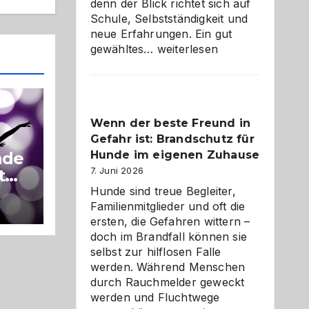
denn der Blick richtet sich auf
Schule, Selbstständigkeit und
neue Erfahrungen. Ein gut
Abschied
gewähltes…
weiterlesen
aus
der
Kita
bewusst
Wenn der beste Freund in
und
Gefahr ist: Brandschutz für
herzlich
gestalten
Hunde im eigenen Zuhause
nde
7. Juni 2026
t
Hunde sind treue Begleiter,
Familienmitglieder und oft die
ersten, die Gefahren wittern –
doch im Brandfall können sie
selbst zur hilflosen Falle
werden. Während Menschen
durch Rauchmelder geweckt
werden und Fluchtwege