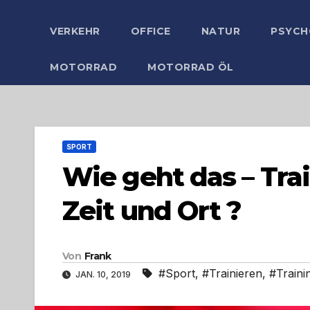
VERKEHR
OFFICE
NATUR
PSYCH
MOTORRAD
MOTORRAD ÖL
SPORT
Wie geht das – Tra
Zeit und Ort ?
Von
Frank
#Sport
,
#Trainieren
,
#Traini
JAN. 10, 2019