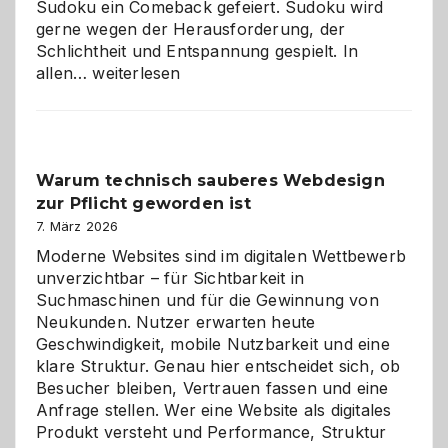
Sudoku ein Comeback gefeiert. Sudoku wird
gerne wegen der Herausforderung, der
Schlichtheit und Entspannung gespielt. In
Sudoku
allen…
weiterlesen
entdecken:
Der
Klassiker
unter
Warum technisch sauberes Webdesign
den
zur Pflicht geworden ist
Logikrätseln
7. März 2026
Moderne Websites sind im digitalen Wettbewerb
unverzichtbar – für Sichtbarkeit in
Suchmaschinen und für die Gewinnung von
Neukunden. Nutzer erwarten heute
Geschwindigkeit, mobile Nutzbarkeit und eine
klare Struktur. Genau hier entscheidet sich, ob
Besucher bleiben, Vertrauen fassen und eine
Anfrage stellen. Wer eine Website als digitales
Produkt versteht und Performance, Struktur