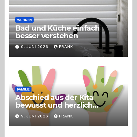
WOHNEN
Bad und Küche einfach
besser verstehen
9. JUNI 2026
FRANK
FAMILIE
Abschied aus der Kita
bewusst und herzlich
gestalten
9. JUNI 2026
FRANK