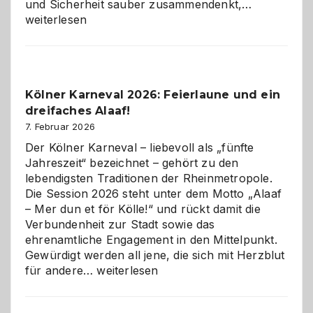
Warum
und Sicherheit sauber zusammendenkt,…
technisch
weiterlesen
sauberes
Webdesig
zur
Pflicht
Kölner Karneval 2026: Feierlaune und ein
geworden
dreifaches Alaaf!
ist
7. Februar 2026
Der Kölner Karneval – liebevoll als „fünfte
Jahreszeit“ bezeichnet – gehört zu den
lebendigsten Traditionen der Rheinmetropole.
Die Session 2026 steht unter dem Motto „Alaaf
– Mer dun et för Kölle!“ und rückt damit die
Verbundenheit zur Stadt sowie das
ehrenamtliche Engagement in den Mittelpunkt.
Gewürdigt werden all jene, die sich mit Herzblut
Kölner
für andere…
weiterlesen
Karneval
2026: