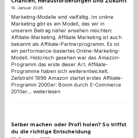
Chancen, Herausforderungen und Zukunft
10. Januar 2026
Marketing-Modelle sind vielfältig. Im online
Marketing gibt es ein Modell, das wir in
unserem Beitrag näher ansehen möchten:
Affiliate-Marketing. Affiliate Marketing ist auch
bekannt als Affiliate-Partnerprogramm. Es ist
ein performance-basiertes Online-Marketing-
Modell. Historisch gesehen war das Amazon-
Programm das erste dieser Art. Affiliate-
Programme haben sich weiterentwickelt.
Zeitstrahl 1996 Amazon startet erstes Affiliate-
Programm 2000er: Boom durch E-Commerce
Affiliate-
2010er…
weiterlesen
Programm
im
Überblick:
Chancen,
Selber machen oder Profi holen? So triffst
Herausforderungen
du die richtige Entscheidung
und