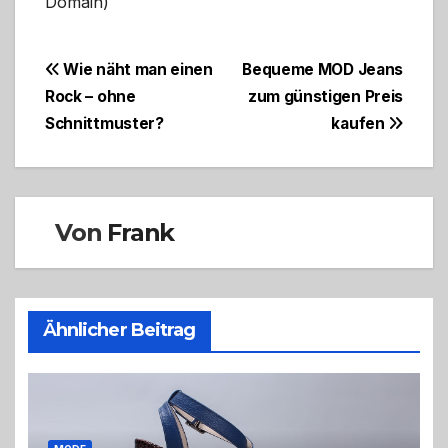
Domain)
Beitragsnavigation
Wie näht man einen
Bequeme MOD Jeans
Rock – ohne
zum günstigen Preis
Schnittmuster?
kaufen
Von
Frank
Ähnlicher Beitrag