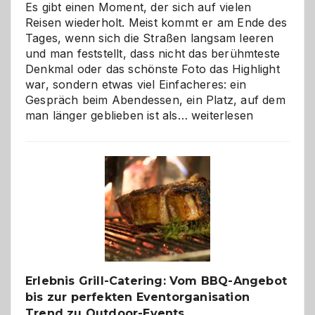
Es gibt einen Moment, der sich auf vielen
Reisen wiederholt. Meist kommt er am Ende des
Tages, wenn sich die Straßen langsam leeren
und man feststellt, dass nicht das berühmteste
Denkmal oder das schönste Foto das Highlight
war, sondern etwas viel Einfacheres: ein
Gespräch beim Abendessen, ein Platz, auf dem
Als
man länger geblieben ist als…
weiterlesen
Paar
reisen
–
die
Gelegenheit,
neue
Reiseziele
zu
entdecken
Erlebnis Grill-Catering: Vom BBQ-Angebot
bis zur perfekten Eventorganisation
Trend zu Outdoor-Events,