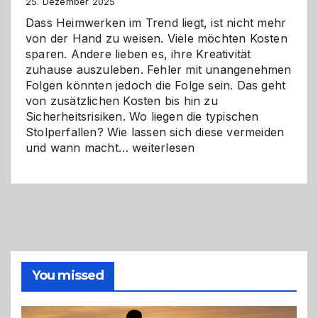
Zukunft
25. Dezember 2025
Dass Heimwerken im Trend liegt, ist nicht mehr
von der Hand zu weisen. Viele möchten Kosten
sparen. Andere lieben es, ihre Kreativität
zuhause auszuleben. Fehler mit unangenehmen
Folgen könnten jedoch die Folge sein. Das geht
von zusätzlichen Kosten bis hin zu
Sicherheitsrisiken. Wo liegen die typischen
Stolperfallen? Wie lassen sich diese vermeiden
Selber
und wann macht…
weiterlesen
machen
oder
Profi
holen?
So
triffst
du
die
You missed
richtige
Entscheidung