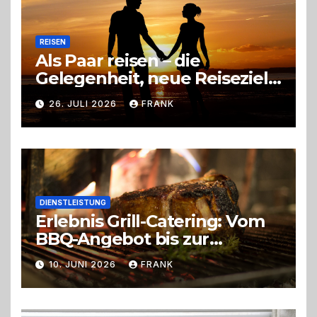
REISEN
Als Paar reisen – die
Gelegenheit, neue Reiseziele
zu entdecken
26. JULI 2026
FRANK
DIENSTLEISTUNG
Erlebnis Grill-Catering: Vom
BBQ-Angebot bis zur
perfekten Eventorganisation
10. JUNI 2026
FRANK
Trend zu Outdoor-Events,
Erlebnisgastronomie und
Live-Cooking