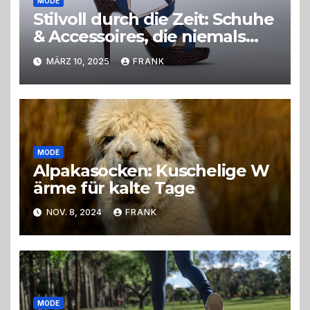
MODE
Stilvoll durch die Zeit: Schuhe
& Accessoires, die niemals
aus der Mode kommen
MÄRZ 10, 2025
FRANK
MODE
Alpakasocken: Kuschelige W
ärme für kalte Tage
NOV. 8, 2024
FRANK
MODE