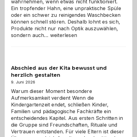
wahrnehmen, wenn etwas nicht funktioniert.
Ein tropfender Hahn, eine unpraktische Spüle
oder ein schwer zu reinigendes Waschbecken
können schnell stören. Deshalb lohnt es sich,
Produkte nicht nur nach Optik auszuwählen,
Bad
sondern auch…
weiterlesen
und
Küche
einfach
besser
Abschied aus der Kita bewusst und
verstehen
herzlich gestalten
9. Juni 2026
Warum dieser Moment besondere
Aufmerksamkeit verdient Wenn die
Kindergartenzeit endet, schließen Kinder,
Familien und pädagogische Fachkräfte ein
entscheidendes Kapitel. Aus ersten Schritten in
die Gruppe sind Freundschaften, Rituale und
Vertrauen entstanden. Für viele Eltern ist dieser