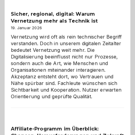
Feierlaune
und
Sicher, regional, digital: Warum
ein
Vernetzung mehr als Technik ist
dreifaches
Alaaf!
19. Januar 2026
Vernetzung wird oft als rein technischer Begriff
verstanden. Doch in unserem digitalen Zeitalter
bedeutet Vernetzung weit mehr. Die
Digitalisierung beeinflusst nicht nur Prozesse,
sondern auch die Art, wie Menschen und
Organisationen miteinander interagieren.
Akzeptanz entsteht dort, wo Vertrauen und
Nähe spürbar sind. Fachleute wünschen sich
Sichtbarkeit und Kooperation. Nutzer erwarten
Orientierung und geprüfte Qualität.
Affiliate-Programm im Überblick: