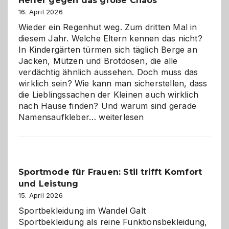
Helfer gegen das große Chaos
eine
Hundepension
16. April 2026
die
Wieder ein Regenhut weg. Zum dritten Mal in
richtige
diesem Jahr. Welche Eltern kennen das nicht?
Wahl?
In Kindergärten türmen sich täglich Berge an
Jacken, Mützen und Brotdosen, die alle
verdächtig ähnlich aussehen. Doch muss das
wirklich sein? Wie kann man sicherstellen, dass
die Lieblingssachen der Kleinen auch wirklich
nach Hause finden? Und warum sind gerade
Namensaufkleber
Namensaufkleber…
weiterlesen
im
Kindergarten:
Kleine
Helfer
Sportmode für Frauen: Stil trifft Komfort
gegen
und Leistung
das
große
15. April 2026
Chaos
Sportbekleidung im Wandel Galt
Sportbekleidung als reine Funktionsbekleidung,