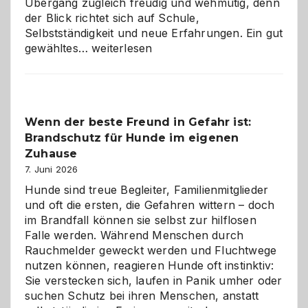
Übergang zugleich freudig und wehmütig, denn
der Blick richtet sich auf Schule,
Selbstständigkeit und neue Erfahrungen. Ein gut
Abschied
gewähltes…
weiterlesen
aus
der
Kita
bewusst
Wenn der beste Freund in Gefahr ist:
und
Brandschutz für Hunde im eigenen
herzlich
gestalten
Zuhause
7. Juni 2026
Hunde sind treue Begleiter, Familienmitglieder
und oft die ersten, die Gefahren wittern – doch
im Brandfall können sie selbst zur hilflosen
Falle werden. Während Menschen durch
Rauchmelder geweckt werden und Fluchtwege
nutzen können, reagieren Hunde oft instinktiv:
Sie verstecken sich, laufen in Panik umher oder
suchen Schutz bei ihren Menschen, anstatt