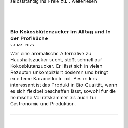
Wenn
selbstständig ins Freie zu…
weiterlesen
der
beste
Freund
in
Bio Kokosblütenzucker im Alltag und in
Gefahr
der Profiküche
ist:
Brandschutz
29. Mai 2026
für
Wer eine aromatische Alternative zu
Hunde
Haushaltszucker sucht, stößt schnell auf
im
Kokosblütenzucker. Er lässt sich in vielen
eigenen
Rezepten unkompliziert dosieren und bringt
Zuhause
eine feine Karamellnote mit. Besonders
interessant ist das Produkt in Bio-Qualität, wenn
es sich flexibel beschaffen lässt, sowohl für die
heimische Vorratskammer als auch für
Gastronomie und Produktion.