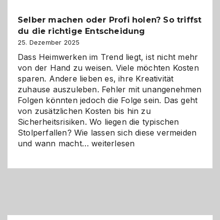
Chancen,
Selber machen oder Profi holen? So triffst
Herausforderungen
du die richtige Entscheidung
und
Zukunft
25. Dezember 2025
Dass Heimwerken im Trend liegt, ist nicht mehr
von der Hand zu weisen. Viele möchten Kosten
sparen. Andere lieben es, ihre Kreativität
zuhause auszuleben. Fehler mit unangenehmen
Folgen könnten jedoch die Folge sein. Das geht
von zusätzlichen Kosten bis hin zu
Sicherheitsrisiken. Wo liegen die typischen
Stolperfallen? Wie lassen sich diese vermeiden
Selber
und wann macht…
weiterlesen
machen
oder
Profi
holen?
So
triffst
du