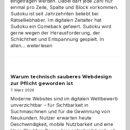
eingetragen werden. Dabei darf jede Zahl nur
einmal pro Zeile, Spalte und Block vorkommen.
Sudoku ist seit Jahrzehnten beliebt bei
Rätselliebhaber. Im digitalen Zeitalter hat
Sudoku ein Comeback gefeiert. Sudoku wird
gerne wegen der Herausforderung, der
Schlichtheit und Entspannung gespielt. In
Sudoku
allen…
weiterlesen
entdecken:
Der
Klassiker
unter
Warum technisch sauberes Webdesign
den
zur Pflicht geworden ist
Logikrätseln
7. März 2026
Moderne Websites sind im digitalen Wettbewerb
unverzichtbar – für Sichtbarkeit in
Suchmaschinen und für die Gewinnung von
Neukunden. Nutzer erwarten heute
Geschwindigkeit, mobile Nutzbarkeit und eine