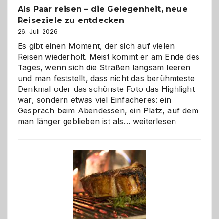
Als Paar reisen – die Gelegenheit, neue
Reiseziele zu entdecken
26. Juli 2026
Es gibt einen Moment, der sich auf vielen
Reisen wiederholt. Meist kommt er am Ende des
Tages, wenn sich die Straßen langsam leeren
und man feststellt, dass nicht das berühmteste
Denkmal oder das schönste Foto das Highlight
war, sondern etwas viel Einfacheres: ein
Gespräch beim Abendessen, ein Platz, auf dem
Als
man länger geblieben ist als…
weiterlesen
Paar
reisen
–
die
Gelegenheit,
neue
Reiseziele
zu
entdecken