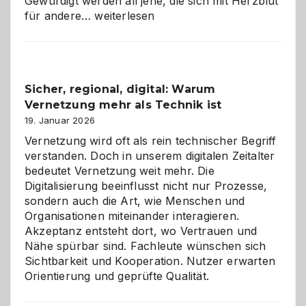
Gewürdigt werden all jene, die sich mit Herzblut
Kölner
für andere…
weiterlesen
Karneval
2026:
Feierlaune
und
Sicher, regional, digital: Warum
ein
Vernetzung mehr als Technik ist
dreifaches
Alaaf!
19. Januar 2026
Vernetzung wird oft als rein technischer Begriff
verstanden. Doch in unserem digitalen Zeitalter
bedeutet Vernetzung weit mehr. Die
Digitalisierung beeinflusst nicht nur Prozesse,
sondern auch die Art, wie Menschen und
Organisationen miteinander interagieren.
Akzeptanz entsteht dort, wo Vertrauen und
Nähe spürbar sind. Fachleute wünschen sich
Sichtbarkeit und Kooperation. Nutzer erwarten
Orientierung und geprüfte Qualität.