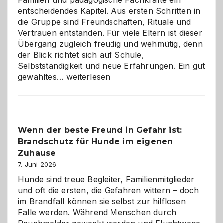
Familien und pädagogische Fachkräfte ein
entscheidendes Kapitel. Aus ersten Schritten in
die Gruppe sind Freundschaften, Rituale und
Vertrauen entstanden. Für viele Eltern ist dieser
Übergang zugleich freudig und wehmütig, denn
der Blick richtet sich auf Schule,
Selbstständigkeit und neue Erfahrungen. Ein gut
Abschied
gewähltes…
weiterlesen
aus
der
Kita
bewusst
Wenn der beste Freund in Gefahr ist:
und
Brandschutz für Hunde im eigenen
herzlich
gestalten
Zuhause
7. Juni 2026
Hunde sind treue Begleiter, Familienmitglieder
und oft die ersten, die Gefahren wittern – doch
im Brandfall können sie selbst zur hilflosen
Falle werden. Während Menschen durch