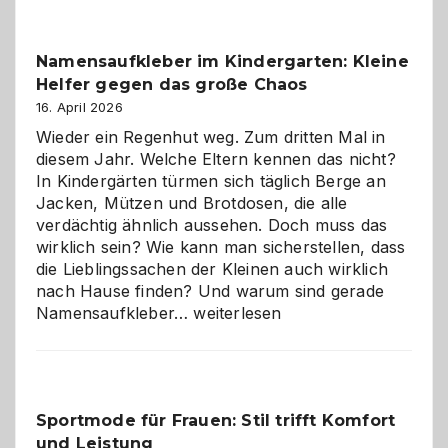
–
wann
Namensaufkleber im Kindergarten: Kleine
ist
Helfer gegen das große Chaos
eine
Hundepension
16. April 2026
die
Wieder ein Regenhut weg. Zum dritten Mal in
richtige
diesem Jahr. Welche Eltern kennen das nicht?
Wahl?
In Kindergärten türmen sich täglich Berge an
Jacken, Mützen und Brotdosen, die alle
verdächtig ähnlich aussehen. Doch muss das
wirklich sein? Wie kann man sicherstellen, dass
die Lieblingssachen der Kleinen auch wirklich
nach Hause finden? Und warum sind gerade
Namensaufkleber
Namensaufkleber…
weiterlesen
im
Kindergarten:
Kleine
Helfer
Sportmode für Frauen: Stil trifft Komfort
gegen
und Leistung
das