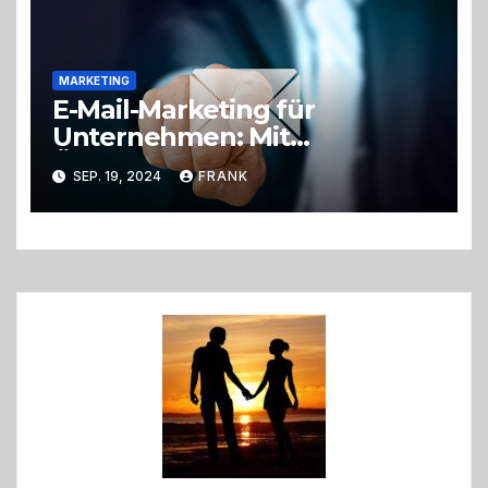
MARKETING
E-Mail-Marketing für
Unternehmen: Mit
Öffnungsraten zum Erfolg
SEP. 19, 2024
FRANK