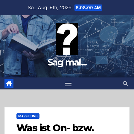
Zum
So.. Aug. 9th, 2026
6:08:10 AM
Inhalt
springen
Sag mal...
MARKETING
Was ist On- bzw.