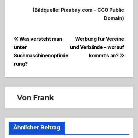
(Bildquelle: Pixabay.com – CC0 Public
Domain)
Beitragsnavigation
Was versteht man
Werbung für Vereine
unter
und Verbände – worauf
Suchmaschinenoptimie
kommt’s an?
rung?
Von
Frank
Ähnlicher Beitrag