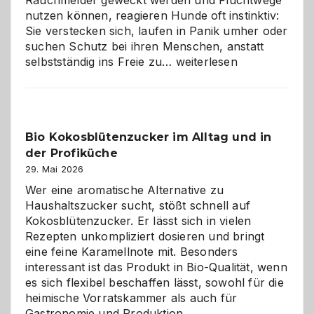
Rauchmelder geweckt werden und Fluchtwege
nutzen können, reagieren Hunde oft instinktiv:
Sie verstecken sich, laufen in Panik umher oder
suchen Schutz bei ihren Menschen, anstatt
Wenn
selbstständig ins Freie zu…
weiterlesen
der
beste
Freund
in
Bio Kokosblütenzucker im Alltag und in
Gefahr
der Profiküche
ist:
Brandschutz
29. Mai 2026
für
Wer eine aromatische Alternative zu
Hunde
Haushaltszucker sucht, stößt schnell auf
im
Kokosblütenzucker. Er lässt sich in vielen
eigenen
Rezepten unkompliziert dosieren und bringt
Zuhause
eine feine Karamellnote mit. Besonders
interessant ist das Produkt in Bio-Qualität, wenn
es sich flexibel beschaffen lässt, sowohl für die
heimische Vorratskammer als auch für
Gastronomie und Produktion.