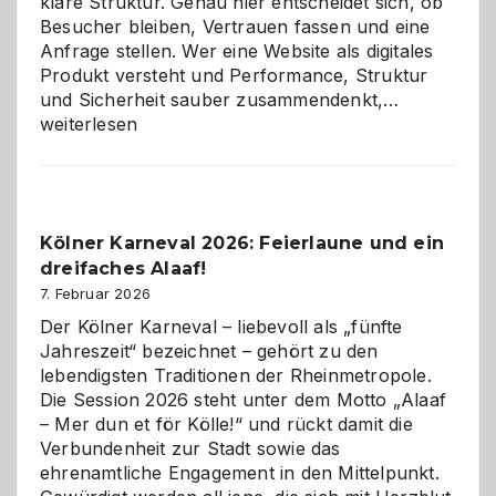
klare Struktur. Genau hier entscheidet sich, ob
Besucher bleiben, Vertrauen fassen und eine
Anfrage stellen. Wer eine Website als digitales
Produkt versteht und Performance, Struktur
Warum
und Sicherheit sauber zusammendenkt,…
technisch
weiterlesen
sauberes
Webdesig
zur
Pflicht
Kölner Karneval 2026: Feierlaune und ein
geworden
dreifaches Alaaf!
ist
7. Februar 2026
Der Kölner Karneval – liebevoll als „fünfte
Jahreszeit“ bezeichnet – gehört zu den
lebendigsten Traditionen der Rheinmetropole.
Die Session 2026 steht unter dem Motto „Alaaf
– Mer dun et för Kölle!“ und rückt damit die
Verbundenheit zur Stadt sowie das
ehrenamtliche Engagement in den Mittelpunkt.