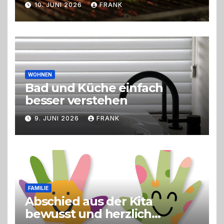
10. JUNI 2026
FRANK
Trend zu Outdoor-Events,
Erlebnisgastronomie und
Live-Cooking
WOHNEN
Bad und Küche einfach
besser verstehen
9. JUNI 2026
FRANK
FAMILIE
Abschied aus der Kita
bewusst und herzlich