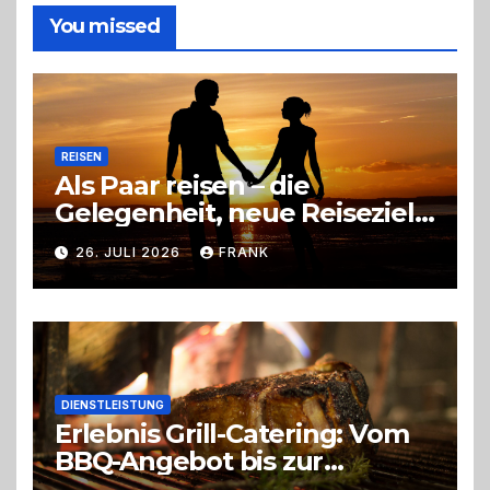
die
You missed
richtige
Entscheidung
REISEN
Als Paar reisen – die
Gelegenheit, neue Reiseziele
zu entdecken
26. JULI 2026
FRANK
DIENSTLEISTUNG
Erlebnis Grill-Catering: Vom
BBQ-Angebot bis zur
perfekten Eventorganisation