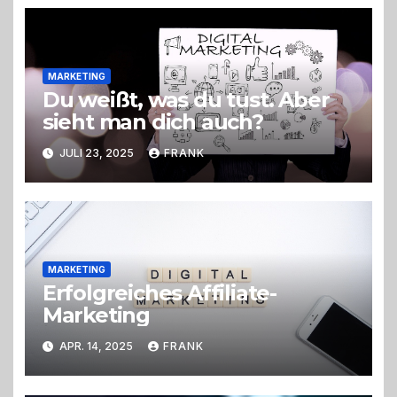
MARKETING
Du weißt, was du tust. Aber
sieht man dich auch?
JULI 23, 2025
FRANK
MARKETING
Erfolgreiches Affiliate-
Marketing
APR. 14, 2025
FRANK