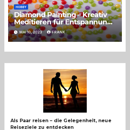
HOBBY
Diamond Painting – Kreativ
Meditieren für Entspannung
und Freude
MAI 10, 2023
FRANK
Als Paar reisen – die Gelegenheit, neue
Reiseziele zu entdecken