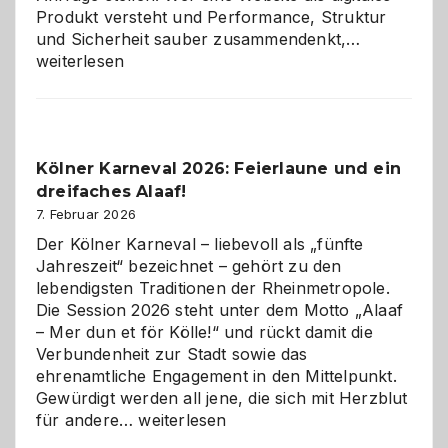
Produkt versteht und Performance, Struktur
Warum
und Sicherheit sauber zusammendenkt,…
technisch
weiterlesen
sauberes
Webdesig
zur
Pflicht
Kölner Karneval 2026: Feierlaune und ein
geworden
dreifaches Alaaf!
ist
7. Februar 2026
Der Kölner Karneval – liebevoll als „fünfte
Jahreszeit“ bezeichnet – gehört zu den
lebendigsten Traditionen der Rheinmetropole.
Die Session 2026 steht unter dem Motto „Alaaf
– Mer dun et för Kölle!“ und rückt damit die
Verbundenheit zur Stadt sowie das
ehrenamtliche Engagement in den Mittelpunkt.
Gewürdigt werden all jene, die sich mit Herzblut
Kölner
für andere…
weiterlesen
Karneval