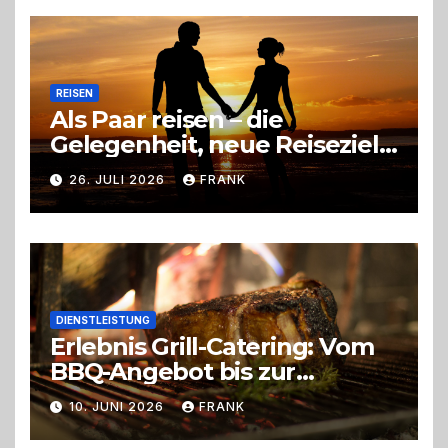
Entscheidung
REISEN
Als Paar reisen – die
Gelegenheit, neue Reiseziele
zu entdecken
26. JULI 2026
FRANK
DIENSTLEISTUNG
Erlebnis Grill-Catering: Vom
BBQ-Angebot bis zur
perfekten Eventorganisation
10. JUNI 2026
FRANK
Trend zu Outdoor-Events,
Erlebnisgastronomie und