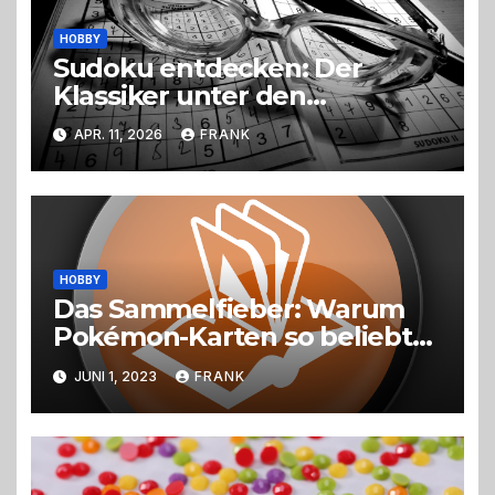
HOBBY
Sudoku entdecken: Der
Klassiker unter den
Logikrätseln
APR. 11, 2026
FRANK
HOBBY
Das Sammelfieber: Warum
Pokémon-Karten so beliebt
sind
JUNI 1, 2023
FRANK