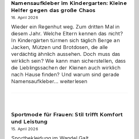
Namensaufkleber im Kindergarten: Kleine
ist
Helfer gegen das große Chaos
eine
Hundepension
16. April 2026
die
Wieder ein Regenhut weg. Zum dritten Mal in
richtige
diesem Jahr. Welche Eltern kennen das nicht?
Wahl?
In Kindergärten türmen sich täglich Berge an
Jacken, Mützen und Brotdosen, die alle
verdächtig ähnlich aussehen. Doch muss das
wirklich sein? Wie kann man sicherstellen, dass
die Lieblingssachen der Kleinen auch wirklich
nach Hause finden? Und warum sind gerade
Namensaufkleber
Namensaufkleber…
weiterlesen
im
Kindergarten:
Kleine
Helfer
Sportmode für Frauen: Stil trifft Komfort
gegen
und Leistung
das
große
15. April 2026
Chaos
Sportbekleidung im Wandel Galt