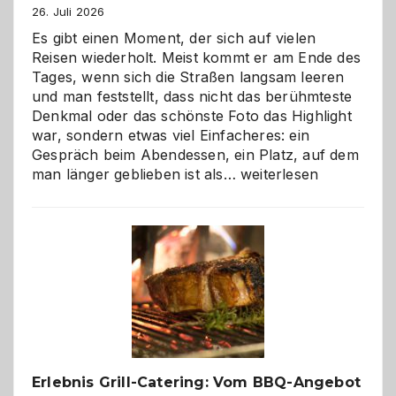
26. Juli 2026
Es gibt einen Moment, der sich auf vielen
Reisen wiederholt. Meist kommt er am Ende des
Tages, wenn sich die Straßen langsam leeren
und man feststellt, dass nicht das berühmteste
Denkmal oder das schönste Foto das Highlight
war, sondern etwas viel Einfacheres: ein
Gespräch beim Abendessen, ein Platz, auf dem
Als
man länger geblieben ist als…
weiterlesen
Paar
reisen
–
die
Gelegenheit,
neue
Reiseziele
zu
entdecken
Erlebnis Grill-Catering: Vom BBQ-Angebot