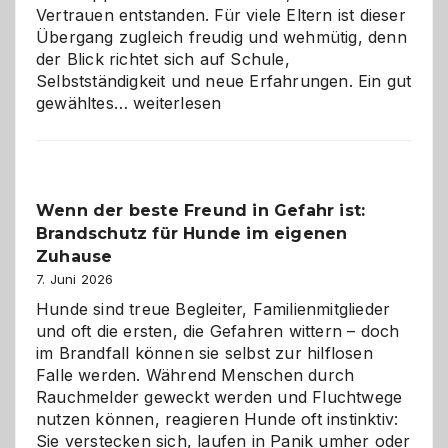
Vertrauen entstanden. Für viele Eltern ist dieser
Übergang zugleich freudig und wehmütig, denn
der Blick richtet sich auf Schule,
Selbstständigkeit und neue Erfahrungen. Ein gut
Abschied
gewähltes…
weiterlesen
aus
der
Kita
bewusst
Wenn der beste Freund in Gefahr ist:
und
Brandschutz für Hunde im eigenen
herzlich
gestalten
Zuhause
7. Juni 2026
Hunde sind treue Begleiter, Familienmitglieder
und oft die ersten, die Gefahren wittern – doch
im Brandfall können sie selbst zur hilflosen
Falle werden. Während Menschen durch
Rauchmelder geweckt werden und Fluchtwege
nutzen können, reagieren Hunde oft instinktiv:
Sie verstecken sich, laufen in Panik umher oder