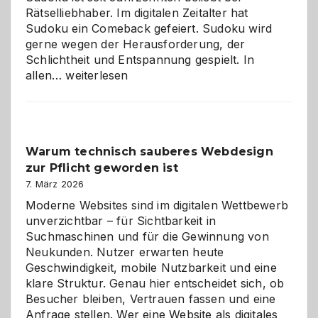
Rätselliebhaber. Im digitalen Zeitalter hat
Sudoku ein Comeback gefeiert. Sudoku wird
gerne wegen der Herausforderung, der
Schlichtheit und Entspannung gespielt. In
Sudoku
allen…
weiterlesen
entdecken:
Der
Klassiker
unter
Warum technisch sauberes Webdesign
den
zur Pflicht geworden ist
Logikrätseln
7. März 2026
Moderne Websites sind im digitalen Wettbewerb
unverzichtbar – für Sichtbarkeit in
Suchmaschinen und für die Gewinnung von
Neukunden. Nutzer erwarten heute
Geschwindigkeit, mobile Nutzbarkeit und eine
klare Struktur. Genau hier entscheidet sich, ob
Besucher bleiben, Vertrauen fassen und eine
Anfrage stellen. Wer eine Website als digitales