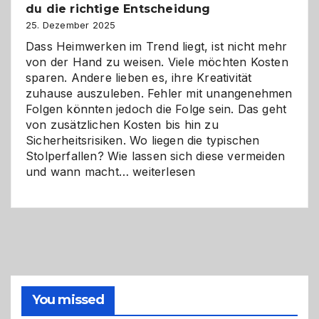
du die richtige Entscheidung
und
Zukunft
25. Dezember 2025
Dass Heimwerken im Trend liegt, ist nicht mehr
von der Hand zu weisen. Viele möchten Kosten
sparen. Andere lieben es, ihre Kreativität
zuhause auszuleben. Fehler mit unangenehmen
Folgen könnten jedoch die Folge sein. Das geht
von zusätzlichen Kosten bis hin zu
Sicherheitsrisiken. Wo liegen die typischen
Stolperfallen? Wie lassen sich diese vermeiden
Selber
und wann macht…
weiterlesen
machen
oder
Profi
holen?
So
triffst
du
die
You missed
richtige