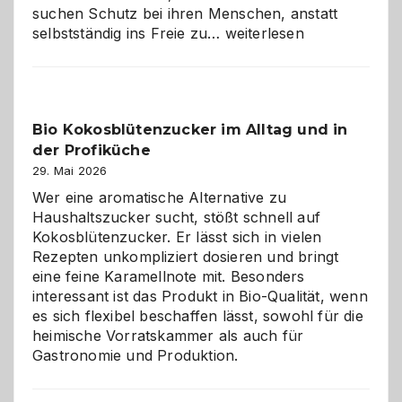
suchen Schutz bei ihren Menschen, anstatt
Wenn
selbstständig ins Freie zu…
weiterlesen
der
beste
Freund
in
Bio Kokosblütenzucker im Alltag und in
Gefahr
der Profiküche
ist:
Brandschutz
29. Mai 2026
für
Wer eine aromatische Alternative zu
Hunde
Haushaltszucker sucht, stößt schnell auf
im
Kokosblütenzucker. Er lässt sich in vielen
eigenen
Rezepten unkompliziert dosieren und bringt
Zuhause
eine feine Karamellnote mit. Besonders
interessant ist das Produkt in Bio-Qualität, wenn
es sich flexibel beschaffen lässt, sowohl für die
heimische Vorratskammer als auch für
Gastronomie und Produktion.