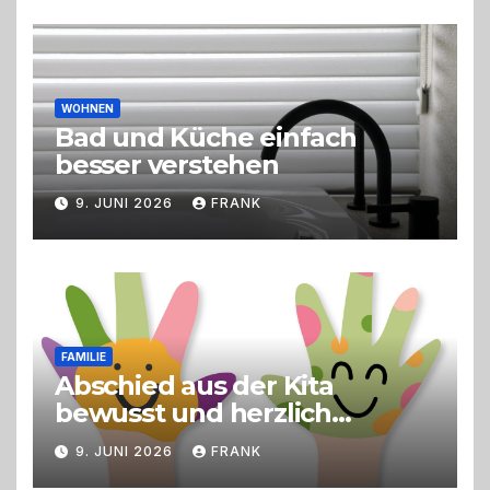
Live-Cooking
WOHNEN
Bad und Küche einfach
besser verstehen
9. JUNI 2026
FRANK
FAMILIE
Abschied aus der Kita
bewusst und herzlich
gestalten
9. JUNI 2026
FRANK