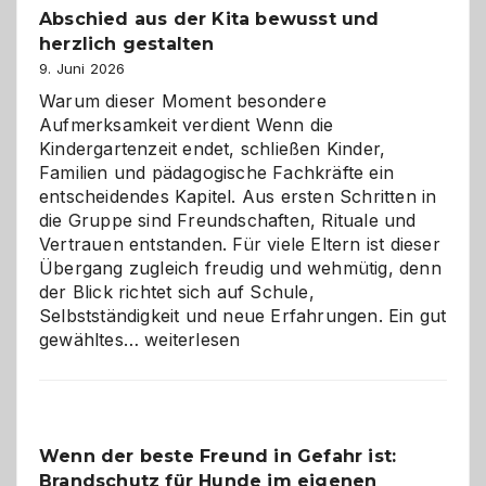
Abschied aus der Kita bewusst und
verstehen
herzlich gestalten
9. Juni 2026
Warum dieser Moment besondere
Aufmerksamkeit verdient Wenn die
Kindergartenzeit endet, schließen Kinder,
Familien und pädagogische Fachkräfte ein
entscheidendes Kapitel. Aus ersten Schritten in
die Gruppe sind Freundschaften, Rituale und
Vertrauen entstanden. Für viele Eltern ist dieser
Übergang zugleich freudig und wehmütig, denn
der Blick richtet sich auf Schule,
Selbstständigkeit und neue Erfahrungen. Ein gut
Abschied
gewähltes…
weiterlesen
aus
der
Kita
bewusst
Wenn der beste Freund in Gefahr ist:
und
Brandschutz für Hunde im eigenen
herzlich