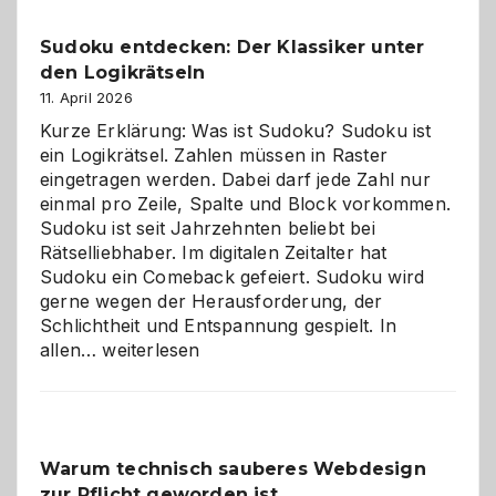
Sudoku entdecken: Der Klassiker unter
den Logikrätseln
11. April 2026
Kurze Erklärung: Was ist Sudoku? Sudoku ist
ein Logikrätsel. Zahlen müssen in Raster
eingetragen werden. Dabei darf jede Zahl nur
einmal pro Zeile, Spalte und Block vorkommen.
Sudoku ist seit Jahrzehnten beliebt bei
Rätselliebhaber. Im digitalen Zeitalter hat
Sudoku ein Comeback gefeiert. Sudoku wird
gerne wegen der Herausforderung, der
Schlichtheit und Entspannung gespielt. In
Sudoku
allen…
weiterlesen
entdecken:
Der
Klassiker
unter
Warum technisch sauberes Webdesign
den
zur Pflicht geworden ist
Logikrätseln