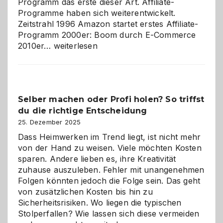
Programm das erste dieser Art. Affiliate-
Programme haben sich weiterentwickelt.
Zeitstrahl 1996 Amazon startet erstes Affiliate-
Programm 2000er: Boom durch E-Commerce
Affiliate-
2010er…
weiterlesen
Programm
im
Überblick:
Chancen,
Selber machen oder Profi holen? So triffst
Herausforderungen
du die richtige Entscheidung
und
Zukunft
25. Dezember 2025
Dass Heimwerken im Trend liegt, ist nicht mehr
von der Hand zu weisen. Viele möchten Kosten
sparen. Andere lieben es, ihre Kreativität
zuhause auszuleben. Fehler mit unangenehmen
Folgen könnten jedoch die Folge sein. Das geht
von zusätzlichen Kosten bis hin zu
Sicherheitsrisiken. Wo liegen die typischen
Stolperfallen? Wie lassen sich diese vermeiden