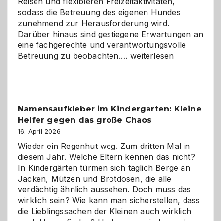
Reisen und flexibleren Freizeitaktivitäten,
sodass die Betreuung des eigenen Hundes
zunehmend zur Herausforderung wird.
Darüber hinaus sind gestiegene Erwartungen an
eine fachgerechte und verantwortungsvolle
Betreuung
Betreuung zu beobachten.…
weiterlesen
mit
Verantwortung
–
wann
Namensaufkleber im Kindergarten: Kleine
ist
Helfer gegen das große Chaos
eine
Hundepension
16. April 2026
die
Wieder ein Regenhut weg. Zum dritten Mal in
richtige
diesem Jahr. Welche Eltern kennen das nicht?
Wahl?
In Kindergärten türmen sich täglich Berge an
Jacken, Mützen und Brotdosen, die alle
verdächtig ähnlich aussehen. Doch muss das
wirklich sein? Wie kann man sicherstellen, dass
die Lieblingssachen der Kleinen auch wirklich