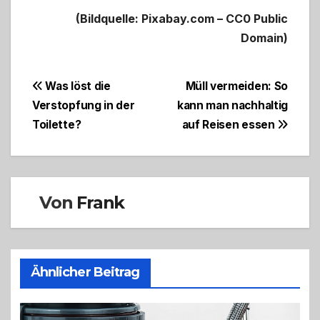
(Bildquelle: Pixabay.com – CC0 Public
Domain)
Beitragsnavigation
Was löst die
Müll vermeiden: So
Verstopfung in der
kann man nachhaltig
Toilette?
auf Reisen essen
Von
Frank
Ähnlicher Beitrag