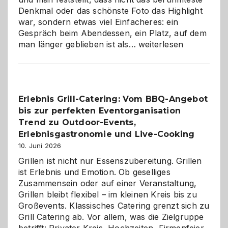
Denkmal oder das schönste Foto das Highlight
war, sondern etwas viel Einfacheres: ein
Gespräch beim Abendessen, ein Platz, auf dem
Als
man länger geblieben ist als…
weiterlesen
Paar
reisen
–
die
Erlebnis Grill-Catering: Vom BBQ-Angebot
Gelegenheit,
bis zur perfekten Eventorganisation
neue
Reiseziele
Trend zu Outdoor-Events,
zu
Erlebnisgastronomie und Live-Cooking
entdecken
10. Juni 2026
Grillen ist nicht nur Essenszubereitung. Grillen
ist Erlebnis und Emotion. Ob geselliges
Zusammensein oder auf einer Veranstaltung,
Grillen bleibt flexibel – im kleinen Kreis bis zu
Großevents. Klassisches Catering grenzt sich zu
Grill Catering ab. Vor allem, was die Zielgruppe