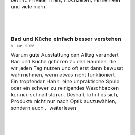
betrifft: Privater Kreis, Hochzeiten, Firmenfeier
und viele mehr.
Bad und Küche einfach besser verstehen
9. Juni 2026
Warum gute Ausstattung den Alltag verändert
Bad und Küche gehören zu den Räumen, die
wir jeden Tag nutzen und oft erst dann bewusst
wahrnehmen, wenn etwas nicht funktioniert.
Ein tropfender Hahn, eine unpraktische Spüle
oder ein schwer zu reinigendes Waschbecken
können schnell stören. Deshalb lohnt es sich,
Produkte nicht nur nach Optik auszuwählen,
Bad
sondern auch…
weiterlesen
und
Küche
einfach
besser