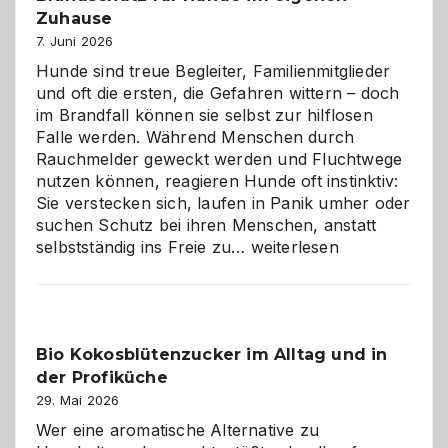
gestalten
Zuhause
7. Juni 2026
Hunde sind treue Begleiter, Familienmitglieder
und oft die ersten, die Gefahren wittern – doch
im Brandfall können sie selbst zur hilflosen
Falle werden. Während Menschen durch
Rauchmelder geweckt werden und Fluchtwege
nutzen können, reagieren Hunde oft instinktiv:
Sie verstecken sich, laufen in Panik umher oder
suchen Schutz bei ihren Menschen, anstatt
Wenn
selbstständig ins Freie zu…
weiterlesen
der
beste
Freund
in
Bio Kokosblütenzucker im Alltag und in
Gefahr
der Profiküche
ist:
Brandschutz
29. Mai 2026
für
Wer eine aromatische Alternative zu
Hunde