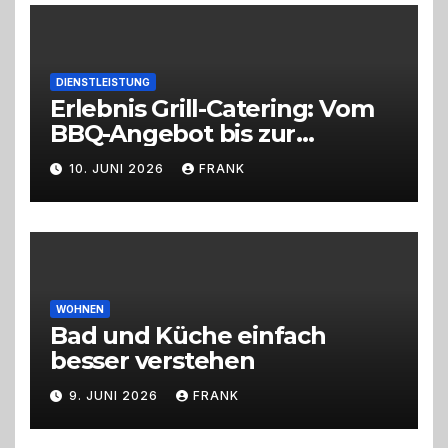
DIENSTLEISTUNG
Erlebnis Grill-Catering: Vom
BBQ-Angebot bis zur
perfekten Eventorganisation
10. JUNI 2026
FRANK
Trend zu Outdoor-Events,
Erlebnisgastronomie und
Live-Cooking
WOHNEN
Bad und Küche einfach
besser verstehen
9. JUNI 2026
FRANK