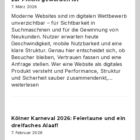
7. März 2026
Moderne Websites sind im digitalen Wettbewerb
unverzichtbar – für Sichtbarkeit in
Suchmaschinen und für die Gewinnung von
Neukunden. Nutzer erwarten heute
Geschwindigkeit, mobile Nutzbarkeit und eine
klare Struktur. Genau hier entscheidet sich, ob
Besucher bleiben, Vertrauen fassen und eine
Anfrage stellen. Wer eine Website als digitales
Produkt versteht und Performance, Struktur
Warum
und Sicherheit sauber zusammendenkt,…
technisch
weiterlesen
sauberes
Webdesig
zur
Pflicht
Kölner Karneval 2026: Feierlaune und ein
geworden
dreifaches Alaaf!
ist
7. Februar 2026