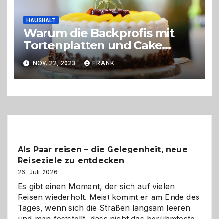
HAUSHALT
Warum die Backprofis mit
Tortenplatten und Cake
Boards arbeiten
NOV. 22, 2023
FRANK
Als Paar reisen – die Gelegenheit, neue
Reiseziele zu entdecken
26. Juli 2026
Es gibt einen Moment, der sich auf vielen
Reisen wiederholt. Meist kommt er am Ende des
Tages, wenn sich die Straßen langsam leeren
und man feststellt, dass nicht das berühmteste