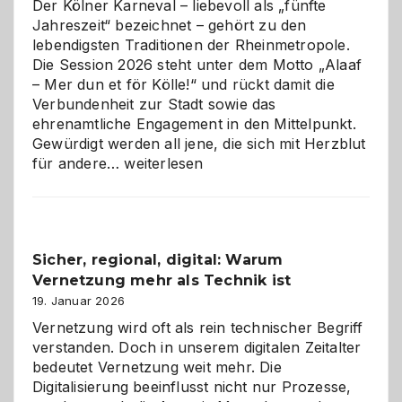
Der Kölner Karneval – liebevoll als „fünfte
Jahreszeit“ bezeichnet – gehört zu den
lebendigsten Traditionen der Rheinmetropole.
Die Session 2026 steht unter dem Motto „Alaaf
– Mer dun et för Kölle!“ und rückt damit die
Verbundenheit zur Stadt sowie das
ehrenamtliche Engagement in den Mittelpunkt.
Gewürdigt werden all jene, die sich mit Herzblut
Kölner
für andere…
weiterlesen
Karneval
2026:
Feierlaune
und
Sicher, regional, digital: Warum
ein
Vernetzung mehr als Technik ist
dreifaches
Alaaf!
19. Januar 2026
Vernetzung wird oft als rein technischer Begriff
verstanden. Doch in unserem digitalen Zeitalter
bedeutet Vernetzung weit mehr. Die
Digitalisierung beeinflusst nicht nur Prozesse,