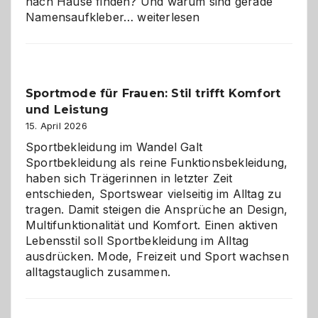
nach Hause finden? Und warum sind gerade
Namensaufkleber
Namensaufkleber…
weiterlesen
im
Kindergarten:
Kleine
Helfer
Sportmode für Frauen: Stil trifft Komfort
gegen
und Leistung
das
große
15. April 2026
Chaos
Sportbekleidung im Wandel Galt
Sportbekleidung als reine Funktionsbekleidung,
haben sich Trägerinnen in letzter Zeit
entschieden, Sportswear vielseitig im Alltag zu
tragen. Damit steigen die Ansprüche an Design,
Multifunktionalität und Komfort. Einen aktiven
Lebensstil soll Sportbekleidung im Alltag
ausdrücken. Mode, Freizeit und Sport wachsen
alltagstauglich zusammen.