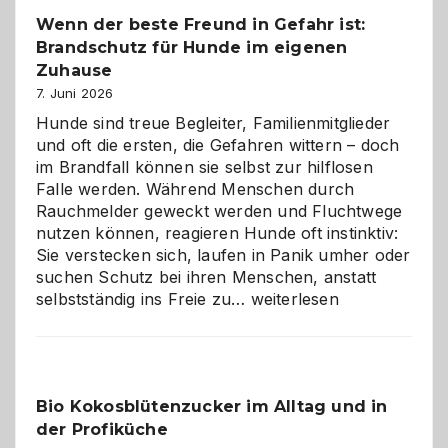
bewusst
Wenn der beste Freund in Gefahr ist:
und
Brandschutz für Hunde im eigenen
herzlich
gestalten
Zuhause
7. Juni 2026
Hunde sind treue Begleiter, Familienmitglieder
und oft die ersten, die Gefahren wittern – doch
im Brandfall können sie selbst zur hilflosen
Falle werden. Während Menschen durch
Rauchmelder geweckt werden und Fluchtwege
nutzen können, reagieren Hunde oft instinktiv:
Sie verstecken sich, laufen in Panik umher oder
suchen Schutz bei ihren Menschen, anstatt
Wenn
selbstständig ins Freie zu…
weiterlesen
der
beste
Freund
in
Bio Kokosblütenzucker im Alltag und in
Gefahr
der Profiküche
ist: