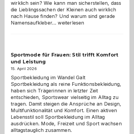
wirklich sein? Wie kann man sicherstellen, dass
die Lieblingssachen der Kleinen auch wirklich
nach Hause finden? Und warum sind gerade
Namensaufkleber
Namensaufkleber…
weiterlesen
im
Kindergarten:
Kleine
Helfer
Sportmode für Frauen: Stil trifft Komfort
gegen
und Leistung
das
große
15. April 2026
Chaos
Sportbekleidung im Wandel Galt
Sportbekleidung als reine Funktionsbekleidung,
haben sich Trägerinnen in letzter Zeit
entschieden, Sportswear vielseitig im Alltag zu
tragen. Damit steigen die Ansprüche an Design,
Multifunktionalität und Komfort. Einen aktiven
Lebensstil soll Sportbekleidung im Alltag
ausdrücken. Mode, Freizeit und Sport wachsen
alltagstauglich zusammen.