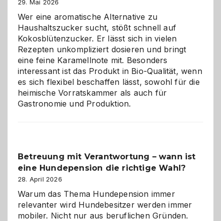
Brandschutz
29. Mai 2026
für
Wer eine aromatische Alternative zu
Hunde
Haushaltszucker sucht, stößt schnell auf
im
Kokosblütenzucker. Er lässt sich in vielen
eigenen
Rezepten unkompliziert dosieren und bringt
Zuhause
eine feine Karamellnote mit. Besonders
interessant ist das Produkt in Bio-Qualität, wenn
es sich flexibel beschaffen lässt, sowohl für die
heimische Vorratskammer als auch für
Gastronomie und Produktion.
Betreuung mit Verantwortung – wann ist
eine Hundepension die richtige Wahl?
28. April 2026
Warum das Thema Hundepension immer
relevanter wird Hundebesitzer werden immer
mobiler. Nicht nur aus beruflichen Gründen.