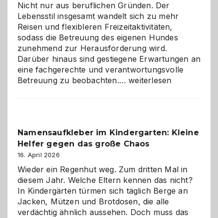
Nicht nur aus beruflichen Gründen. Der
Lebensstil insgesamt wandelt sich zu mehr
Reisen und flexibleren Freizeitaktivitäten,
sodass die Betreuung des eigenen Hundes
zunehmend zur Herausforderung wird.
Darüber hinaus sind gestiegene Erwartungen an
eine fachgerechte und verantwortungsvolle
Betreuung
Betreuung zu beobachten.…
weiterlesen
mit
Verantwortung
–
wann
Namensaufkleber im Kindergarten: Kleine
ist
Helfer gegen das große Chaos
eine
Hundepension
16. April 2026
die
Wieder ein Regenhut weg. Zum dritten Mal in
richtige
diesem Jahr. Welche Eltern kennen das nicht?
Wahl?
In Kindergärten türmen sich täglich Berge an
Jacken, Mützen und Brotdosen, die alle
verdächtig ähnlich aussehen. Doch muss das