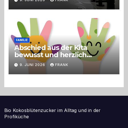
FAMILIE
Abschied aus der Kita
bewusst und herzlich
gestalten
9. JUNI 2026
FRANK
Bio Kokosblütenzucker im Alltag und in der
Profiküche