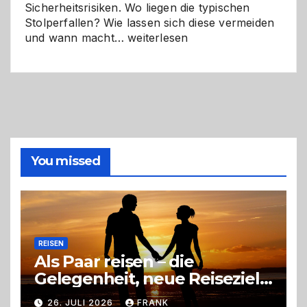
Sicherheitsrisiken. Wo liegen die typischen
Stolperfallen? Wie lassen sich diese vermeiden
Selber
und wann macht…
weiterlesen
machen
oder
Profi
holen?
So
triffst
du
die
You missed
richtige
Entscheidung
REISEN
Als Paar reisen – die
Gelegenheit, neue Reiseziele
zu entdecken
26. JULI 2026
FRANK