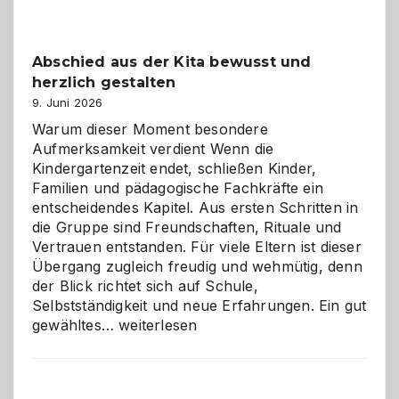
Küche
einfach
besser
Abschied aus der Kita bewusst und
verstehen
herzlich gestalten
9. Juni 2026
Warum dieser Moment besondere
Aufmerksamkeit verdient Wenn die
Kindergartenzeit endet, schließen Kinder,
Familien und pädagogische Fachkräfte ein
entscheidendes Kapitel. Aus ersten Schritten in
die Gruppe sind Freundschaften, Rituale und
Vertrauen entstanden. Für viele Eltern ist dieser
Übergang zugleich freudig und wehmütig, denn
der Blick richtet sich auf Schule,
Selbstständigkeit und neue Erfahrungen. Ein gut
Abschied
gewähltes…
weiterlesen
aus
der
Kita