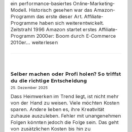
ein performance-basiertes Online-Marketing-
Modell. Historisch gesehen war das Amazon-
Programm das erste dieser Art. Affiliate-
Programme haben sich weiterentwickelt.
Zeitstrahl 1996 Amazon startet erstes Affiliate-
Programm 2000er: Boom durch E-Commerce
Affiliate-
2010er…
weiterlesen
Programm
im
Überblick:
Chancen,
Selber machen oder Profi holen? So triffst
Herausforderungen
du die richtige Entscheidung
und
Zukunft
25. Dezember 2025
Dass Heimwerken im Trend liegt, ist nicht mehr
von der Hand zu weisen. Viele möchten Kosten
sparen. Andere lieben es, ihre Kreativität
zuhause auszuleben. Fehler mit unangenehmen
Folgen könnten jedoch die Folge sein. Das geht
von zusätzlichen Kosten bis hin zu