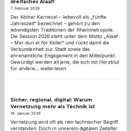
dreifaches Alaaf!
ist
7. Februar 2026
Der Kölner Karneval – liebevoll als „fünfte
Jahreszeit“ bezeichnet – gehört zu den
lebendigsten Traditionen der Rheinmetropole.
Die Session 2026 steht unter dem Motto „Alaaf
– Mer dun et för Kölle!“ und rückt damit die
Verbundenheit zur Stadt sowie das
ehrenamtliche Engagement in den Mittelpunkt.
Gewürdigt werden all jene, die sich mit Herzblut
Kölner
für andere…
weiterlesen
Karneval
2026:
Feierlaune
und
Sicher, regional, digital: Warum
ein
Vernetzung mehr als Technik ist
dreifaches
Alaaf!
19. Januar 2026
Vernetzung wird oft als rein technischer Begriff
verstanden. Doch in unserem digitalen Zeitalter