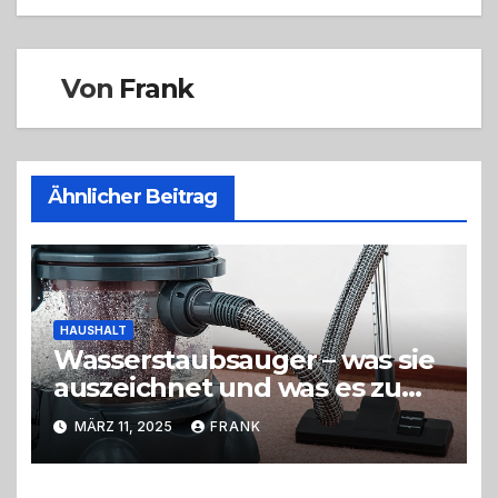
Von
Frank
Ähnlicher Beitrag
HAUSHALT
Wasserstaubsauger – was sie
auszeichnet und was es zu
beachten gilt
MÄRZ 11, 2025
FRANK