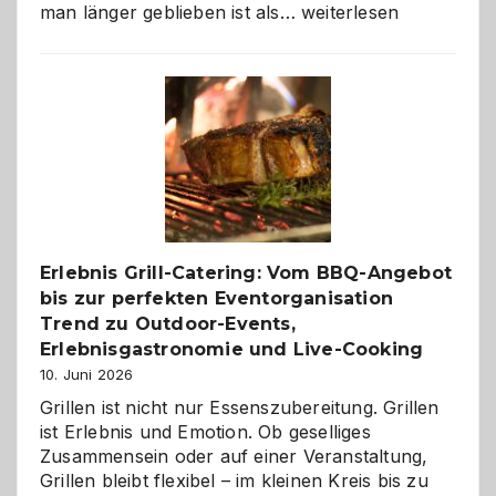
Als
man länger geblieben ist als…
weiterlesen
Paar
reisen
–
die
Gelegenheit,
neue
Reiseziele
zu
entdecken
Erlebnis Grill-Catering: Vom BBQ-Angebot
bis zur perfekten Eventorganisation
Trend zu Outdoor-Events,
Erlebnisgastronomie und Live-Cooking
10. Juni 2026
Grillen ist nicht nur Essenszubereitung. Grillen
ist Erlebnis und Emotion. Ob geselliges
Zusammensein oder auf einer Veranstaltung,
Grillen bleibt flexibel – im kleinen Kreis bis zu