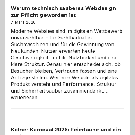
unter
Warum technisch sauberes Webdesign
den
zur Pflicht geworden ist
Logikrätseln
7. März 2026
Moderne Websites sind im digitalen Wettbewerb
unverzichtbar – für Sichtbarkeit in
Suchmaschinen und für die Gewinnung von
Neukunden. Nutzer erwarten heute
Geschwindigkeit, mobile Nutzbarkeit und eine
klare Struktur. Genau hier entscheidet sich, ob
Besucher bleiben, Vertrauen fassen und eine
Anfrage stellen. Wer eine Website als digitales
Produkt versteht und Performance, Struktur
Warum
und Sicherheit sauber zusammendenkt,…
technisch
weiterlesen
sauberes
Webdesig
zur
Pflicht
Kölner Karneval 2026: Feierlaune und ein
geworden