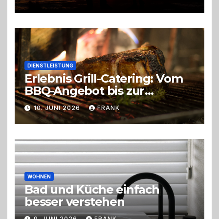
DIENSTLEISTUNG
Erlebnis Grill-Catering: Vom
BBQ-Angebot bis zur
perfekten Eventorganisation
10. JUNI 2026
FRANK
Trend zu Outdoor-Events,
Erlebnisgastronomie und
Live-Cooking
WOHNEN
Bad und Küche einfach
besser verstehen
9. JUNI 2026
FRANK