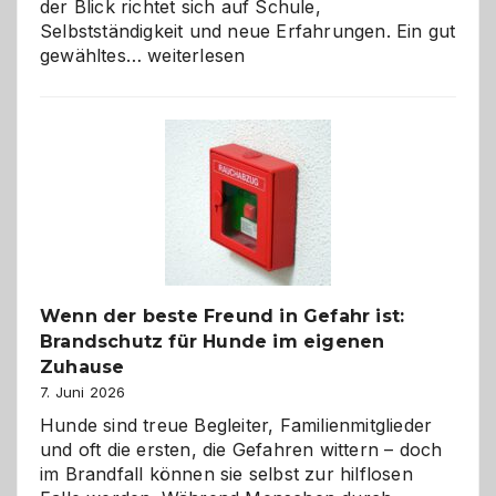
der Blick richtet sich auf Schule,
Selbstständigkeit und neue Erfahrungen. Ein gut
Abschied
gewähltes…
weiterlesen
aus
der
Kita
bewusst
und
herzlich
gestalten
Wenn der beste Freund in Gefahr ist:
Brandschutz für Hunde im eigenen
Zuhause
7. Juni 2026
Hunde sind treue Begleiter, Familienmitglieder
und oft die ersten, die Gefahren wittern – doch
im Brandfall können sie selbst zur hilflosen