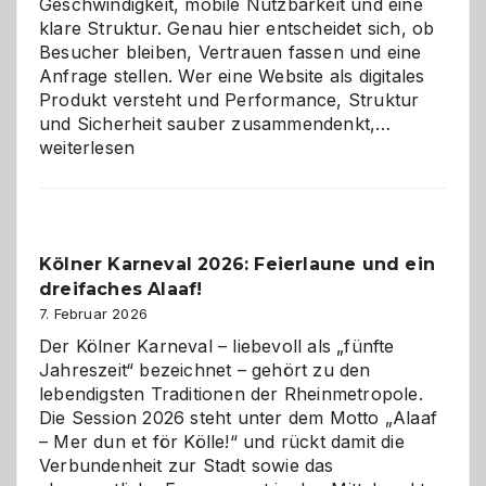
Geschwindigkeit, mobile Nutzbarkeit und eine
klare Struktur. Genau hier entscheidet sich, ob
Besucher bleiben, Vertrauen fassen und eine
Anfrage stellen. Wer eine Website als digitales
Produkt versteht und Performance, Struktur
Warum
und Sicherheit sauber zusammendenkt,…
technisch
weiterlesen
sauberes
Webdesig
zur
Pflicht
Kölner Karneval 2026: Feierlaune und ein
geworden
dreifaches Alaaf!
ist
7. Februar 2026
Der Kölner Karneval – liebevoll als „fünfte
Jahreszeit“ bezeichnet – gehört zu den
lebendigsten Traditionen der Rheinmetropole.
Die Session 2026 steht unter dem Motto „Alaaf
– Mer dun et för Kölle!“ und rückt damit die
Verbundenheit zur Stadt sowie das