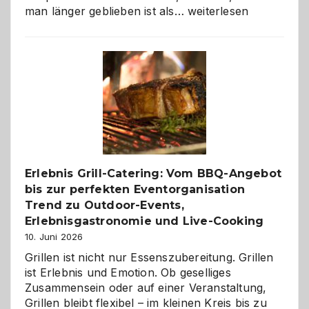
Als
man länger geblieben ist als…
weiterlesen
Paar
reisen
–
die
Gelegenheit,
neue
Reiseziele
zu
entdecken
Erlebnis Grill-Catering: Vom BBQ-Angebot
bis zur perfekten Eventorganisation
Trend zu Outdoor-Events,
Erlebnisgastronomie und Live-Cooking
10. Juni 2026
Grillen ist nicht nur Essenszubereitung. Grillen
ist Erlebnis und Emotion. Ob geselliges
Zusammensein oder auf einer Veranstaltung,
Grillen bleibt flexibel – im kleinen Kreis bis zu