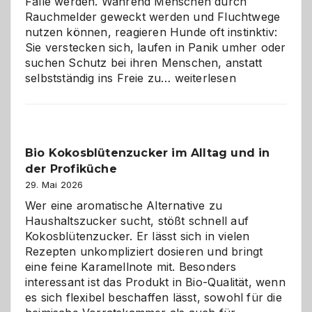
Falle werden. Während Menschen durch
Rauchmelder geweckt werden und Fluchtwege
nutzen können, reagieren Hunde oft instinktiv:
Sie verstecken sich, laufen in Panik umher oder
suchen Schutz bei ihren Menschen, anstatt
Wenn
selbstständig ins Freie zu…
weiterlesen
der
beste
Freund
in
Bio Kokosblütenzucker im Alltag und in
Gefahr
der Profiküche
ist:
Brandschutz
29. Mai 2026
für
Wer eine aromatische Alternative zu
Hunde
Haushaltszucker sucht, stößt schnell auf
im
Kokosblütenzucker. Er lässt sich in vielen
eigenen
Rezepten unkompliziert dosieren und bringt
Zuhause
eine feine Karamellnote mit. Besonders
interessant ist das Produkt in Bio-Qualität, wenn
es sich flexibel beschaffen lässt, sowohl für die