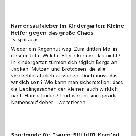
Verantwortung
–
wann
Namensaufkleber im Kindergarten: Kleine
ist
Helfer gegen das große Chaos
eine
Hundepension
16. April 2026
die
Wieder ein Regenhut weg. Zum dritten Mal in
richtige
diesem Jahr. Welche Eltern kennen das nicht?
Wahl?
In Kindergärten türmen sich täglich Berge an
Jacken, Mützen und Brotdosen, die alle
verdächtig ähnlich aussehen. Doch muss das
wirklich sein? Wie kann man sicherstellen, dass
die Lieblingssachen der Kleinen auch wirklich
nach Hause finden? Und warum sind gerade
Namensaufkleber
Namensaufkleber…
weiterlesen
im
Kindergarten:
Kleine
Helfer
Sportmode für Frauen: Stil trifft Komfort
gegen