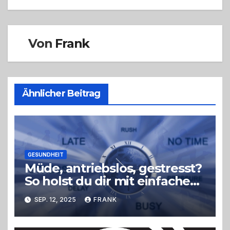
Von
Frank
Ähnlicher Beitrag
GESUNDHEIT
Müde, antriebslos, gestresst?
So holst du dir mit einfachen
Tricks neue Energie zurück –
SEP. 12, 2025
FRANK
ohne radikale
Veränderungen