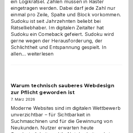
ein Logikrätsel. Zahlen müssen in Raster
eingetragen werden. Dabei darf jede Zahl nur
einmal pro Zeile, Spalte und Block vorkommen.
Sudoku ist seit Jahrzehnten beliebt bei
Rätselliebhaber. Im digitalen Zeitalter hat
Sudoku ein Comeback gefeiert. Sudoku wird
gerne wegen der Herausforderung, der
Schlichtheit und Entspannung gespielt. In
Sudoku
allen…
weiterlesen
entdecken:
Der
Klassiker
unter
Warum technisch sauberes Webdesign
den
zur Pflicht geworden ist
Logikrätseln
7. März 2026
Moderne Websites sind im digitalen Wettbewerb
unverzichtbar – für Sichtbarkeit in
Suchmaschinen und für die Gewinnung von
Neukunden. Nutzer erwarten heute