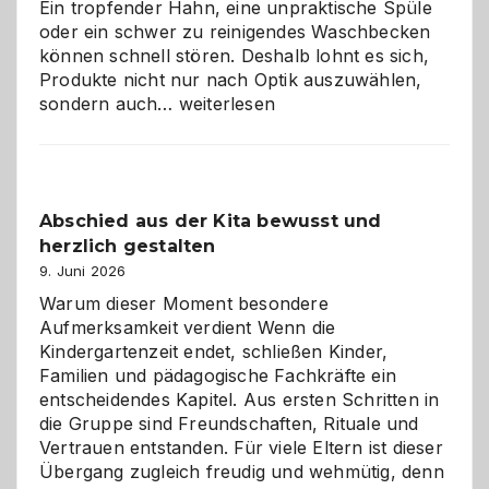
Ein tropfender Hahn, eine unpraktische Spüle
oder ein schwer zu reinigendes Waschbecken
können schnell stören. Deshalb lohnt es sich,
Produkte nicht nur nach Optik auszuwählen,
Bad
sondern auch…
weiterlesen
und
Küche
einfach
besser
Abschied aus der Kita bewusst und
verstehen
herzlich gestalten
9. Juni 2026
Warum dieser Moment besondere
Aufmerksamkeit verdient Wenn die
Kindergartenzeit endet, schließen Kinder,
Familien und pädagogische Fachkräfte ein
entscheidendes Kapitel. Aus ersten Schritten in
die Gruppe sind Freundschaften, Rituale und
Vertrauen entstanden. Für viele Eltern ist dieser
Übergang zugleich freudig und wehmütig, denn