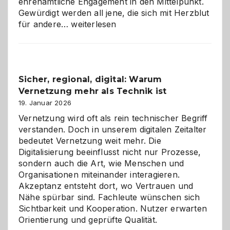
ehrenamtliche Engagement in den Mittelpunkt.
Gewürdigt werden all jene, die sich mit Herzblut
Kölner
für andere…
weiterlesen
Karneval
2026:
Feierlaune
und
Sicher, regional, digital: Warum
ein
Vernetzung mehr als Technik ist
dreifaches
Alaaf!
19. Januar 2026
Vernetzung wird oft als rein technischer Begriff
verstanden. Doch in unserem digitalen Zeitalter
bedeutet Vernetzung weit mehr. Die
Digitalisierung beeinflusst nicht nur Prozesse,
sondern auch die Art, wie Menschen und
Organisationen miteinander interagieren.
Akzeptanz entsteht dort, wo Vertrauen und
Nähe spürbar sind. Fachleute wünschen sich
Sichtbarkeit und Kooperation. Nutzer erwarten
Orientierung und geprüfte Qualität.