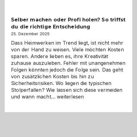
Überblick:
Chancen,
Selber machen oder Profi holen? So triffst
Herausforderungen
du die richtige Entscheidung
und
Zukunft
25. Dezember 2025
Dass Heimwerken im Trend liegt, ist nicht mehr
von der Hand zu weisen. Viele möchten Kosten
sparen. Andere lieben es, ihre Kreativität
zuhause auszuleben. Fehler mit unangenehmen
Folgen könnten jedoch die Folge sein. Das geht
von zusätzlichen Kosten bis hin zu
Sicherheitsrisiken. Wo liegen die typischen
Stolperfallen? Wie lassen sich diese vermeiden
Selber
und wann macht…
weiterlesen
machen
oder
Profi
holen?
So
triffst