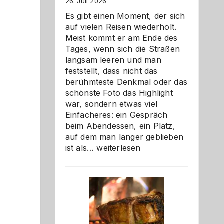
26. Juli 2026
Es gibt einen Moment, der sich
auf vielen Reisen wiederholt.
Meist kommt er am Ende des
Tages, wenn sich die Straßen
langsam leeren und man
feststellt, dass nicht das
berühmteste Denkmal oder das
schönste Foto das Highlight
war, sondern etwas viel
Einfacheres: ein Gespräch
beim Abendessen, ein Platz,
auf dem man länger geblieben
Als
ist als…
weiterlesen
Paar
reisen
–
die
Gelegenheit,
neue