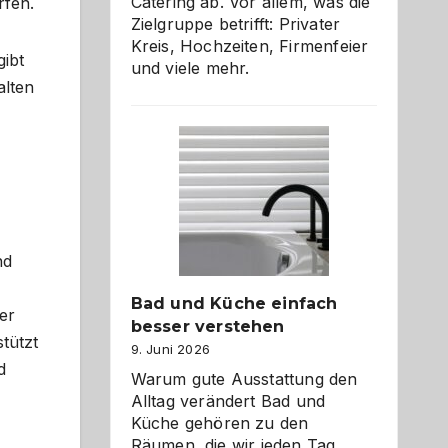
Catering ab. Vor allem, was die
rfen.
Zielgruppe betrifft: Privater
Kreis, Hochzeiten, Firmenfeier
gibt
und viele mehr.
alten
nd
Bad und Küche einfach
er
besser verstehen
stützt
9. Juni 2026
d
Warum gute Ausstattung den
Alltag verändert Bad und
Küche gehören zu den
Räumen, die wir jeden Tag