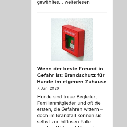
Abschied
gewähltes…
weiterlesen
aus
der
Kita
bewusst
und
herzlich
gestalten
Wenn der beste Freund in
Gefahr ist: Brandschutz für
Hunde im eigenen Zuhause
7. Juni 2026
Hunde sind treue Begleiter,
Familienmitglieder und oft die
ersten, die Gefahren wittern –
doch im Brandfall können sie
selbst zur hilflosen Falle