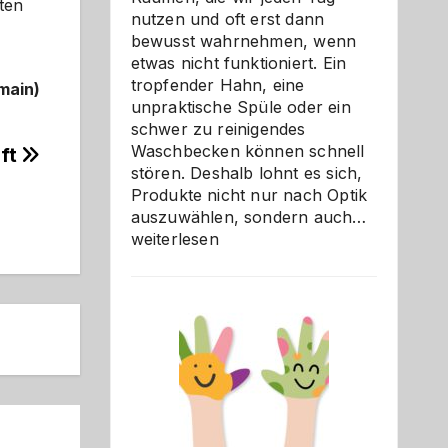
ten
nutzen und oft erst dann
bewusst wahrnehmen, wenn
etwas nicht funktioniert. Ein
tropfender Hahn, eine
main)
unpraktische Spüle oder ein
schwer zu reinigendes
Waschbecken können schnell
lft
stören. Deshalb lohnt es sich,
Produkte nicht nur nach Optik
Bad
auszuwählen, sondern auch…
und
weiterlesen
Küche
einfach
besser
verstehe