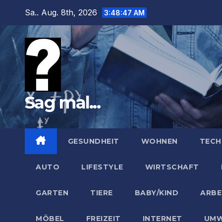
Zum
Sa.. Aug. 8th, 2026
3:48:47 AM
Inhalt
springen
Sag mal...
GESUNDHEIT
WOHNEN
TECH
AUTO
LIFESTYLE
WIRTSCHAFT
GARTEN
TIERE
BABY/KIND
ARBE
MÖBEL
FREIZEIT
INTERNET
UMW