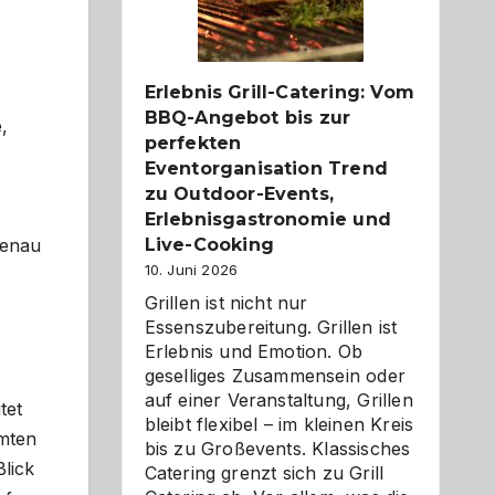
Reiseziele
zu
entdecken
Erlebnis Grill-Catering: Vom
BBQ-Angebot bis zur
,
perfekten
Eventorganisation Trend
zu Outdoor-Events,
Erlebnisgastronomie und
Live-Cooking
genau
10. Juni 2026
Grillen ist nicht nur
Essenszubereitung. Grillen ist
Erlebnis und Emotion. Ob
geselliges Zusammensein oder
auf einer Veranstaltung, Grillen
tet
bleibt flexibel – im kleinen Kreis
mmten
bis zu Großevents. Klassisches
lick
Catering grenzt sich zu Grill