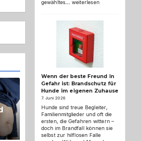
Abschied
gewähltes…
weiterlesen
aus
der
Kita
bewusst
und
herzlich
gestalten
Wenn der beste Freund in
Gefahr ist: Brandschutz für
Hunde im eigenen Zuhause
7. Juni 2026
Hunde sind treue Begleiter,
d
Familienmitglieder und oft die
ersten, die Gefahren wittern –
doch im Brandfall können sie
selbst zur hilflosen Falle