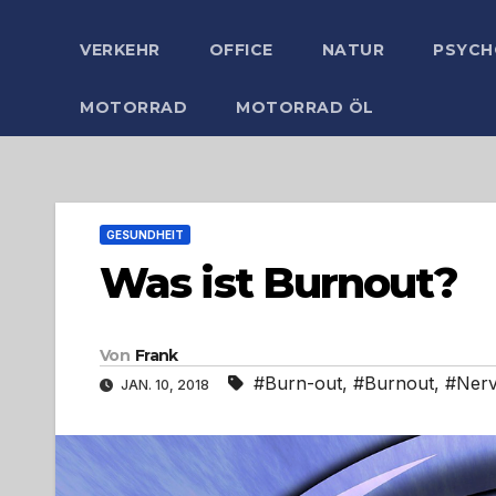
VERKEHR
OFFICE
NATUR
PSYCH
MOTORRAD
MOTORRAD ÖL
GESUNDHEIT
Was ist Burnout?
Von
Frank
#Burn-out
,
#Burnout
,
#Nerv
JAN. 10, 2018