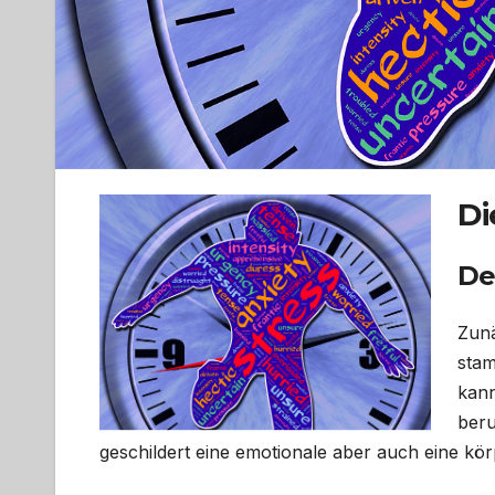
Di
Def
Zunä
stam
kann
beru
geschildert eine emotionale aber auch eine kö