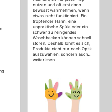
nutzen und oft erst dann
bewusst wahrnehmen, wenn
etwas nicht funktioniert. Ein
tropfender Hahn, eine
unpraktische Spüle oder ein
en
schwer zu reinigendes
Waschbecken können schnell
stören. Deshalb lohnt es sich,
Produkte nicht nur nach Optik
Bad
auszuwählen, sondern auch…
und
weiterlesen
Küche
einfach
ung
besser
verstehe