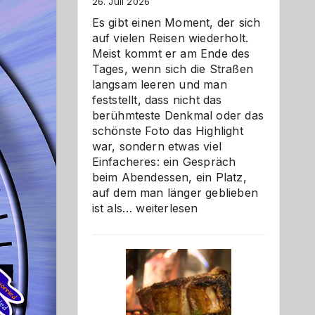
26. Juli 2026
Es gibt einen Moment, der sich
auf vielen Reisen wiederholt.
Meist kommt er am Ende des
Tages, wenn sich die Straßen
langsam leeren und man
feststellt, dass nicht das
berühmteste Denkmal oder das
schönste Foto das Highlight
war, sondern etwas viel
Einfacheres: ein Gespräch
beim Abendessen, ein Platz,
auf dem man länger geblieben
Als
ist als…
weiterlesen
Paar
reisen
–
die
Gelegenheit,
neue