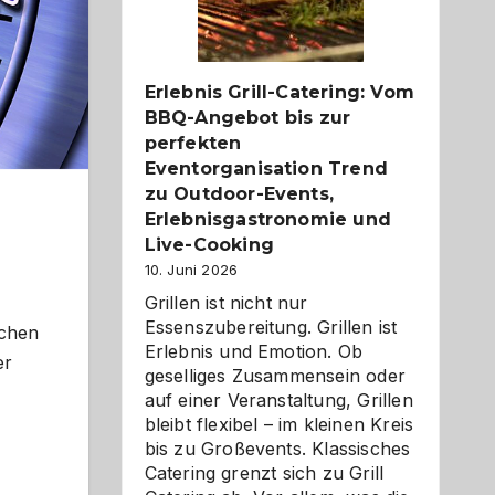
Reiseziele
zu
entdecken
Erlebnis Grill-Catering: Vom
BBQ-Angebot bis zur
perfekten
Eventorganisation Trend
zu Outdoor-Events,
Erlebnisgastronomie und
Live-Cooking
10. Juni 2026
Grillen ist nicht nur
Essenszubereitung. Grillen ist
schen
Erlebnis und Emotion. Ob
er
geselliges Zusammensein oder
auf einer Veranstaltung, Grillen
bleibt flexibel – im kleinen Kreis
bis zu Großevents. Klassisches
Catering grenzt sich zu Grill