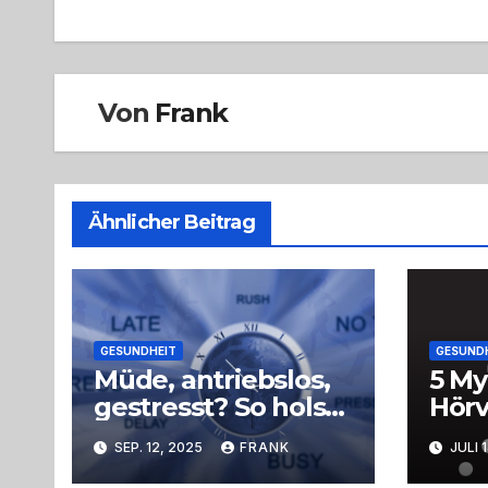
Von
Frank
Ähnlicher Beitrag
GESUNDHEIT
GESUND
Müde, antriebslos,
5 My
gestresst? So holst
Hörv
du dir mit
SEP. 12, 2025
FRANK
JULI 
einfachen Tricks