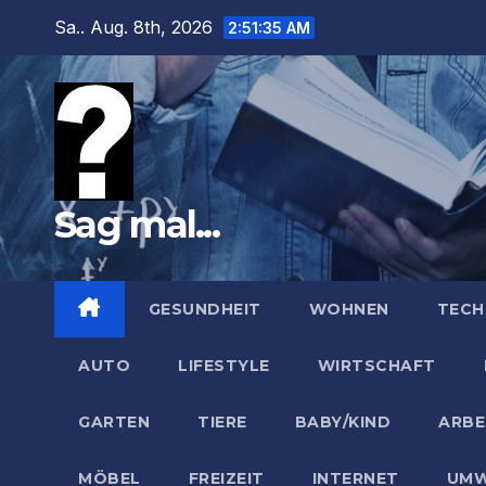
Zum
Sa.. Aug. 8th, 2026
2:51:37 AM
Inhalt
springen
Sag mal...
GESUNDHEIT
WOHNEN
TECH
AUTO
LIFESTYLE
WIRTSCHAFT
GARTEN
TIERE
BABY/KIND
ARBE
MÖBEL
FREIZEIT
INTERNET
UMW