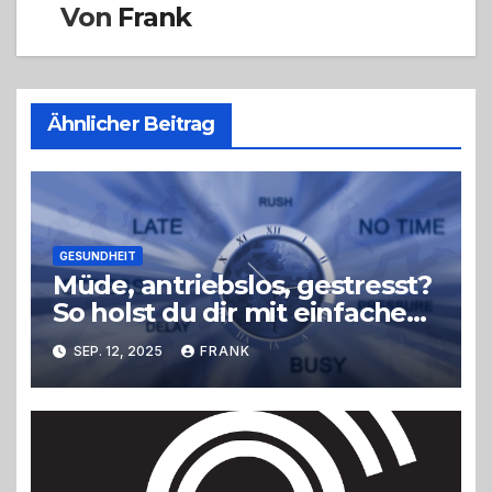
Von
Frank
Ähnlicher Beitrag
GESUNDHEIT
Müde, antriebslos, gestresst?
So holst du dir mit einfachen
Tricks neue Energie zurück –
SEP. 12, 2025
FRANK
ohne radikale
Veränderungen