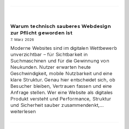
entdecken:
Der
Klassiker
unter
Warum technisch sauberes Webdesign
den
zur Pflicht geworden ist
Logikrätseln
7. März 2026
Moderne Websites sind im digitalen Wettbewerb
unverzichtbar – für Sichtbarkeit in
Suchmaschinen und für die Gewinnung von
Neukunden. Nutzer erwarten heute
Geschwindigkeit, mobile Nutzbarkeit und eine
klare Struktur. Genau hier entscheidet sich, ob
Besucher bleiben, Vertrauen fassen und eine
Anfrage stellen. Wer eine Website als digitales
Produkt versteht und Performance, Struktur
Warum
und Sicherheit sauber zusammendenkt,…
technisch
weiterlesen
sauberes
Webdesig