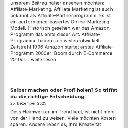
unserem Beitrag näher ansehen möchten:
Affiliate-Marketing. Affiliate Marketing ist auch
bekannt als Affiliate-Partnerprogramm. Es ist
ein performance-basiertes Online-Marketing-
Modell. Historisch gesehen war das Amazon-
Programm das erste dieser Art. Affiliate-
Programme haben sich weiterentwickelt.
Zeitstrahl 1996 Amazon startet erstes Affiliate-
Programm 2000er: Boom durch E-Commerce
Affiliate-
2010er…
weiterlesen
Programm
im
Überblick:
Chancen,
Selber machen oder Profi holen? So triffst
Herausforderungen
du die richtige Entscheidung
und
Zukunft
25. Dezember 2025
Dass Heimwerken im Trend liegt, ist nicht mehr
von der Hand zu weisen. Viele möchten Kosten
sparen. Andere lieben es, ihre Kreativität