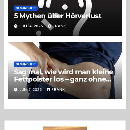
GESUNDHEIT
5 Mythen über Hörverlust
JULI 14, 2025
FRANK
GESUNDHEIT
Sag mal, wie wird man kleine
Fettpolster los – ganz ohne
OP?
JUNI 7, 2025
FRANK