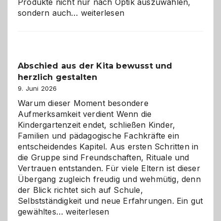
Produkte nicht nur nach Optik auszuwählen,
Bad
sondern auch…
weiterlesen
und
Küche
einfach
besser
Abschied aus der Kita bewusst und
verstehen
herzlich gestalten
9. Juni 2026
Warum dieser Moment besondere
Aufmerksamkeit verdient Wenn die
Kindergartenzeit endet, schließen Kinder,
Familien und pädagogische Fachkräfte ein
entscheidendes Kapitel. Aus ersten Schritten in
die Gruppe sind Freundschaften, Rituale und
Vertrauen entstanden. Für viele Eltern ist dieser
Übergang zugleich freudig und wehmütig, denn
der Blick richtet sich auf Schule,
Selbstständigkeit und neue Erfahrungen. Ein gut
Abschied
gewähltes…
weiterlesen