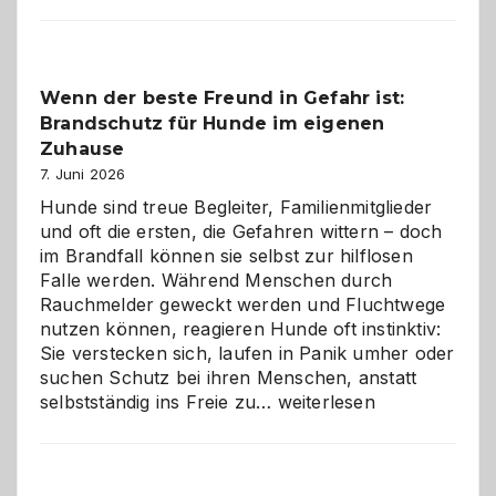
aus
der
Kita
bewusst
Wenn der beste Freund in Gefahr ist:
und
Brandschutz für Hunde im eigenen
herzlich
gestalten
Zuhause
7. Juni 2026
Hunde sind treue Begleiter, Familienmitglieder
und oft die ersten, die Gefahren wittern – doch
im Brandfall können sie selbst zur hilflosen
Falle werden. Während Menschen durch
Rauchmelder geweckt werden und Fluchtwege
nutzen können, reagieren Hunde oft instinktiv:
Sie verstecken sich, laufen in Panik umher oder
suchen Schutz bei ihren Menschen, anstatt
Wenn
selbstständig ins Freie zu…
weiterlesen
der
beste
Freund