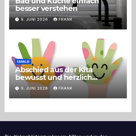
Bad und Küche einfach
besser verstehen
9. JUNI 2026
FRANK
FAMILIE
Abschied aus der Kita
bewusst und herzlich
gestalten
9. JUNI 2026
FRANK