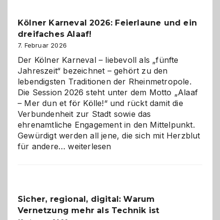
zur
Pflicht
Kölner Karneval 2026: Feierlaune und ein
geworden
dreifaches Alaaf!
ist
7. Februar 2026
Der Kölner Karneval – liebevoll als „fünfte
Jahreszeit“ bezeichnet – gehört zu den
lebendigsten Traditionen der Rheinmetropole.
Die Session 2026 steht unter dem Motto „Alaaf
– Mer dun et för Kölle!“ und rückt damit die
Verbundenheit zur Stadt sowie das
ehrenamtliche Engagement in den Mittelpunkt.
Gewürdigt werden all jene, die sich mit Herzblut
Kölner
für andere…
weiterlesen
Karneval
2026:
Feierlaune
und
Sicher, regional, digital: Warum
ein
Vernetzung mehr als Technik ist
dreifaches