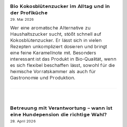
in
Bio Kokosblütenzucker im Alltag und in
Gefahr
der Profiküche
ist:
Brandschutz
29. Mai 2026
für
Wer eine aromatische Alternative zu
Hunde
Haushaltszucker sucht, stößt schnell auf
im
Kokosblütenzucker. Er lässt sich in vielen
eigenen
Rezepten unkompliziert dosieren und bringt
Zuhause
eine feine Karamellnote mit. Besonders
interessant ist das Produkt in Bio-Qualität, wenn
es sich flexibel beschaffen lässt, sowohl für die
heimische Vorratskammer als auch für
Gastronomie und Produktion.
Betreuung mit Verantwortung – wann ist
eine Hundepension die richtige Wahl?
28. April 2026