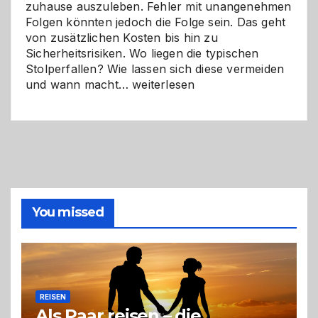
zuhause auszuleben. Fehler mit unangenehmen
Folgen könnten jedoch die Folge sein. Das geht
von zusätzlichen Kosten bis hin zu
Sicherheitsrisiken. Wo liegen die typischen
Stolperfallen? Wie lassen sich diese vermeiden
Selber
und wann macht…
weiterlesen
machen
oder
Profi
holen?
So
triffst
du
die
You missed
richtige
Entscheidung
REISEN
Als Paar reisen – die