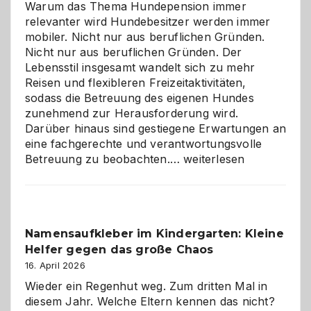
Warum das Thema Hundepension immer
relevanter wird Hundebesitzer werden immer
mobiler. Nicht nur aus beruflichen Gründen.
Nicht nur aus beruflichen Gründen. Der
Lebensstil insgesamt wandelt sich zu mehr
Reisen und flexibleren Freizeitaktivitäten,
sodass die Betreuung des eigenen Hundes
zunehmend zur Herausforderung wird.
Darüber hinaus sind gestiegene Erwartungen an
eine fachgerechte und verantwortungsvolle
Betreuung
Betreuung zu beobachten.…
weiterlesen
mit
Verantwortung
–
wann
Namensaufkleber im Kindergarten: Kleine
ist
Helfer gegen das große Chaos
eine
Hundepension
16. April 2026
die
Wieder ein Regenhut weg. Zum dritten Mal in
richtige
diesem Jahr. Welche Eltern kennen das nicht?