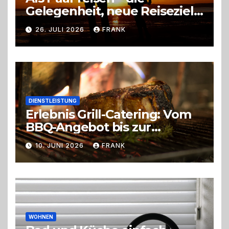
Gelegenheit, neue Reiseziele
zu entdecken
26. JULI 2026
FRANK
DIENSTLEISTUNG
Erlebnis Grill-Catering: Vom
BBQ-Angebot bis zur
perfekten Eventorganisation
10. JUNI 2026
FRANK
Trend zu Outdoor-Events,
Erlebnisgastronomie und
Live-Cooking
WOHNEN