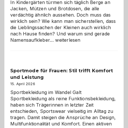
Wahl?
In Kindergärten türmen sich täglich Berge an
Jacken, Mützen und Brotdosen, die alle
verdächtig ähnlich aussehen. Doch muss das
wirklich sein? Wie kann man sicherstellen, dass
die Lieblingssachen der Kleinen auch wirklich
nach Hause finden? Und warum sind gerade
Namensaufkleber
Namensaufkleber…
weiterlesen
im
Kindergarten:
Kleine
Helfer
Sportmode für Frauen: Stil trifft Komfort
gegen
und Leistung
das
große
15. April 2026
Chaos
Sportbekleidung im Wandel Galt
Sportbekleidung als reine Funktionsbekleidung,
haben sich Trägerinnen in letzter Zeit
entschieden, Sportswear vielseitig im Alltag zu
tragen. Damit steigen die Ansprüche an Design,
Multifunktionalität und Komfort. Einen aktiven