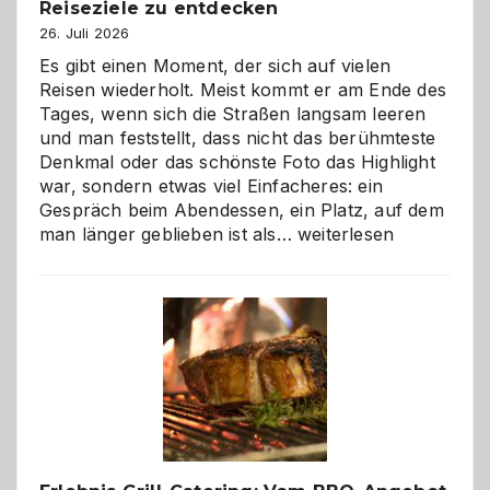
Reiseziele zu entdecken
26. Juli 2026
Es gibt einen Moment, der sich auf vielen
Reisen wiederholt. Meist kommt er am Ende des
Tages, wenn sich die Straßen langsam leeren
und man feststellt, dass nicht das berühmteste
Denkmal oder das schönste Foto das Highlight
war, sondern etwas viel Einfacheres: ein
Gespräch beim Abendessen, ein Platz, auf dem
Als
man länger geblieben ist als…
weiterlesen
Paar
reisen
–
die
Gelegenheit,
neue
Reiseziele
zu
entdecken