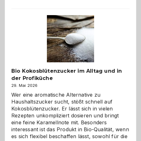
der
beste
Freund
in
Gefahr
ist:
Brandschutz
für
Hunde
im
Bio Kokosblütenzucker im Alltag und in
eigenen
der Profiküche
Zuhause
29. Mai 2026
Wer eine aromatische Alternative zu
Haushaltszucker sucht, stößt schnell auf
Kokosblütenzucker. Er lässt sich in vielen
Rezepten unkompliziert dosieren und bringt
eine feine Karamellnote mit. Besonders
interessant ist das Produkt in Bio-Qualität, wenn
es sich flexibel beschaffen lässt, sowohl für die