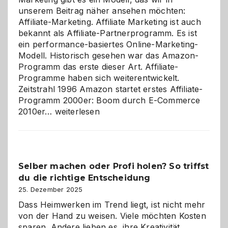
unserem Beitrag näher ansehen möchten:
Affiliate-Marketing. Affiliate Marketing ist auch
bekannt als Affiliate-Partnerprogramm. Es ist
ein performance-basiertes Online-Marketing-
Modell. Historisch gesehen war das Amazon-
Programm das erste dieser Art. Affiliate-
Programme haben sich weiterentwickelt.
Zeitstrahl 1996 Amazon startet erstes Affiliate-
Programm 2000er: Boom durch E-Commerce
Affiliate-
2010er…
weiterlesen
Programm
im
Überblick:
Chancen,
Selber machen oder Profi holen? So triffst
Herausforderungen
du die richtige Entscheidung
und
Zukunft
25. Dezember 2025
Dass Heimwerken im Trend liegt, ist nicht mehr
von der Hand zu weisen. Viele möchten Kosten
sparen. Andere lieben es, ihre Kreativität