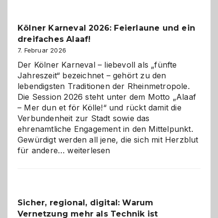
zur
Pflicht
Kölner Karneval 2026: Feierlaune und ein
geworden
dreifaches Alaaf!
ist
7. Februar 2026
Der Kölner Karneval – liebevoll als „fünfte
Jahreszeit“ bezeichnet – gehört zu den
lebendigsten Traditionen der Rheinmetropole.
Die Session 2026 steht unter dem Motto „Alaaf
– Mer dun et för Kölle!“ und rückt damit die
Verbundenheit zur Stadt sowie das
ehrenamtliche Engagement in den Mittelpunkt.
Gewürdigt werden all jene, die sich mit Herzblut
Kölner
für andere…
weiterlesen
Karneval
2026:
Feierlaune
und
Sicher, regional, digital: Warum
ein
Vernetzung mehr als Technik ist
dreifaches