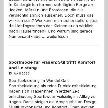
In Kindergärten türmen sich täglich Berge an
Jacken, Mützen und Brotdosen, die alle
verdächtig ähnlich aussehen. Doch muss das
wirklich sein? Wie kann man sicherstellen, dass
die Lieblingssachen der Kleinen auch wirklich
nach Hause finden? Und warum sind gerade
Namensaufkleber
Namensaufkleber…
weiterlesen
im
Kindergarten:
Kleine
Helfer
Sportmode für Frauen: Stil trifft Komfort
gegen
und Leistung
das
große
15. April 2026
Chaos
Sportbekleidung im Wandel Galt
Sportbekleidung als reine Funktionsbekleidung,
haben sich Trägerinnen in letzter Zeit
entschieden, Sportswear vielseitig im Alltag zu
tragen. Damit steigen die Ansprüche an Design,
Multifunktionalität und Komfort. Einen aktiven