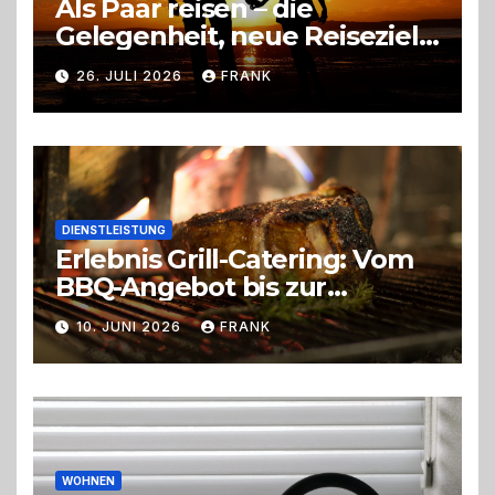
Als Paar reisen – die
Gelegenheit, neue Reiseziele
zu entdecken
26. JULI 2026
FRANK
DIENSTLEISTUNG
Erlebnis Grill-Catering: Vom
BBQ-Angebot bis zur
perfekten Eventorganisation
10. JUNI 2026
FRANK
Trend zu Outdoor-Events,
Erlebnisgastronomie und
Live-Cooking
WOHNEN