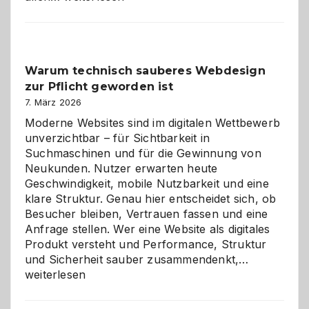
entdecken:
Der
Klassiker
unter
Warum technisch sauberes Webdesign
den
zur Pflicht geworden ist
Logikrätseln
7. März 2026
Moderne Websites sind im digitalen Wettbewerb
unverzichtbar – für Sichtbarkeit in
Suchmaschinen und für die Gewinnung von
Neukunden. Nutzer erwarten heute
Geschwindigkeit, mobile Nutzbarkeit und eine
klare Struktur. Genau hier entscheidet sich, ob
Besucher bleiben, Vertrauen fassen und eine
Anfrage stellen. Wer eine Website als digitales
Produkt versteht und Performance, Struktur
Warum
und Sicherheit sauber zusammendenkt,…
technisch
weiterlesen
sauberes
Webdesig