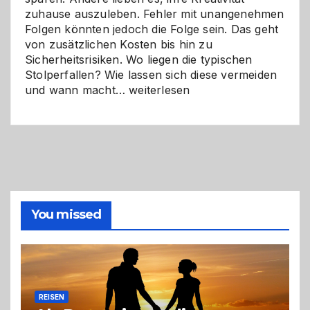
zuhause auszuleben. Fehler mit unangenehmen
Folgen könnten jedoch die Folge sein. Das geht
von zusätzlichen Kosten bis hin zu
Sicherheitsrisiken. Wo liegen die typischen
Stolperfallen? Wie lassen sich diese vermeiden
Selber
und wann macht…
weiterlesen
machen
oder
Profi
holen?
So
triffst
du
die
You missed
richtige
Entscheidung
REISEN