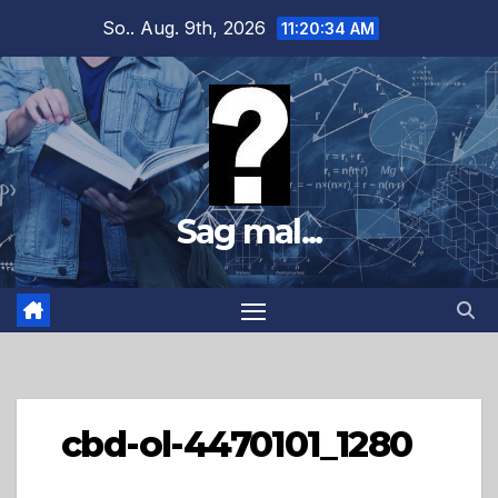
Zum
So.. Aug. 9th, 2026
11:20:35 AM
Inhalt
springen
Sag mal...
cbd-ol-4470101_1280