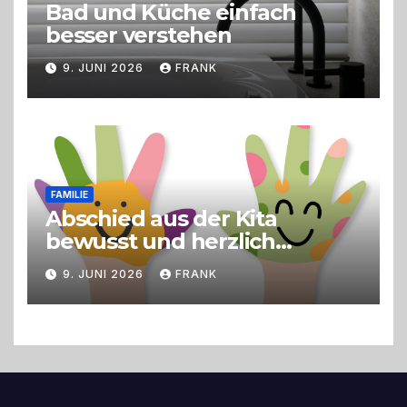
Bad und Küche einfach
besser verstehen
9. JUNI 2026
FRANK
FAMILIE
Abschied aus der Kita
bewusst und herzlich
gestalten
9. JUNI 2026
FRANK