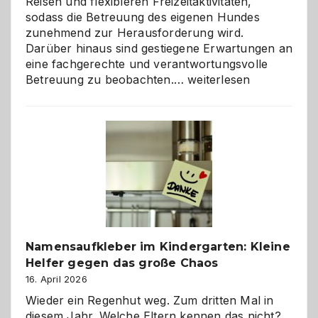
Reisen und flexibleren Freizeitaktivitäten,
sodass die Betreuung des eigenen Hundes
zunehmend zur Herausforderung wird.
Darüber hinaus sind gestiegene Erwartungen an
eine fachgerechte und verantwortungsvolle
Betreuung
Betreuung zu beobachten.…
weiterlesen
mit
Verantwortung
–
wann
ist
eine
Hundepension
die
richtige
Wahl?
Namensaufkleber im Kindergarten: Kleine
Helfer gegen das große Chaos
16. April 2026
Wieder ein Regenhut weg. Zum dritten Mal in
diesem Jahr. Welche Eltern kennen das nicht?