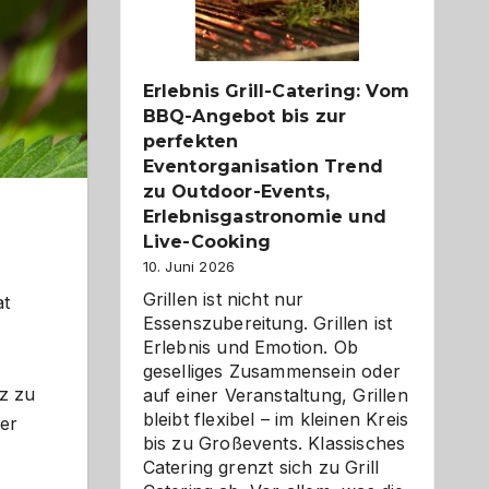
Reiseziele
zu
entdecken
Erlebnis Grill-Catering: Vom
BBQ-Angebot bis zur
perfekten
Eventorganisation Trend
zu Outdoor-Events,
Erlebnisgastronomie und
Live-Cooking
10. Juni 2026
Grillen ist nicht nur
at
Essenszubereitung. Grillen ist
Erlebnis und Emotion. Ob
geselliges Zusammensein oder
z zu
auf einer Veranstaltung, Grillen
bleibt flexibel – im kleinen Kreis
zer
bis zu Großevents. Klassisches
Catering grenzt sich zu Grill