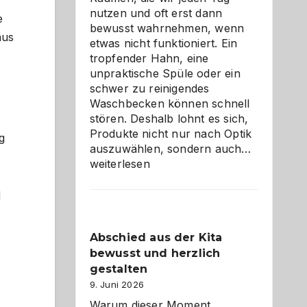
nutzen und oft erst dann
e
bewusst wahrnehmen, wenn
aus
etwas nicht funktioniert. Ein
tropfender Hahn, eine
unpraktische Spüle oder ein
schwer zu reinigendes
Waschbecken können schnell
stören. Deshalb lohnt es sich,
Produkte nicht nur nach Optik
g
Bad
auszuwählen, sondern auch…
und
weiterlesen
Küche
einfach
d
besser
verstehe
Abschied aus der Kita
bewusst und herzlich
gestalten
9. Juni 2026
Warum dieser Moment