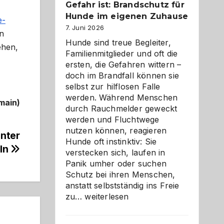
Gefahr ist: Brandschutz für
herzlich
gestalten
Hunde im eigenen Zuhause
e-
7. Juni 2026
n
Hunde sind treue Begleiter,
ehen,
Familienmitglieder und oft die
ersten, die Gefahren wittern –
doch im Brandfall können sie
selbst zur hilflosen Falle
werden. Während Menschen
main)
durch Rauchmelder geweckt
werden und Fluchtwege
nutzen können, reagieren
unter
Hunde oft instinktiv: Sie
ln
verstecken sich, laufen in
Panik umher oder suchen
Schutz bei ihren Menschen,
anstatt selbstständig ins Freie
Wenn
zu…
weiterlesen
der
beste