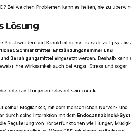
BD? Bei welchen Problemen kann es helfen, sie zu überwi
es Lösung
ele Beschwerden und Krankheiten aus, sowohl auf psychis
rliches Schmerzmittel, Entzündungshemmer und
und Beruhigungsmittel
eingesetzt werden. Deshalb kann s
eweist ihre Wirksamkeit auch bei Angst, Stress und sogar
ie potenziell für jeden relevant sein könnte.
f seiner Möglichkeit, mit dem menschlichen Nerven- und
r durch seine Interaktion mit dem
Endocannabinoid-Sys
die Regulierung von Körperfunktionen wie Hunger, Müdigke
se
) verantwortlich ist. Wenn CBD mit einem veränderten