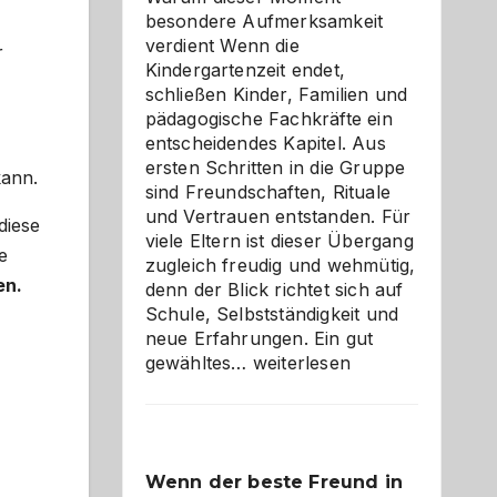
besondere Aufmerksamkeit
verdient Wenn die
r
Kindergartenzeit endet,
schließen Kinder, Familien und
pädagogische Fachkräfte ein
entscheidendes Kapitel. Aus
ersten Schritten in die Gruppe
kann.
sind Freundschaften, Rituale
und Vertrauen entstanden. Für
diese
viele Eltern ist dieser Übergang
e
zugleich freudig und wehmütig,
en.
denn der Blick richtet sich auf
Schule, Selbstständigkeit und
neue Erfahrungen. Ein gut
Abschied
gewähltes…
weiterlesen
aus
der
Kita
bewusst
Wenn der beste Freund in
und