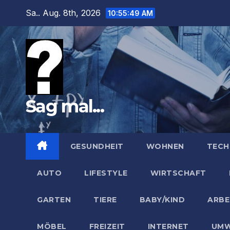
Zum
Sa.. Aug. 8th, 2026
10:55:50 AM
Inhalt
springen
Sag mal...
GESUNDHEIT
WOHNEN
TECH
AUTO
LIFESTYLE
WIRTSCHAFT
GARTEN
TIERE
BABY/KIND
ARBE
MÖBEL
FREIZEIT
INTERNET
UMW