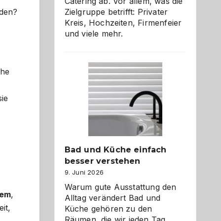
Catering ab. Vor allem, was die
Zielgruppe betrifft: Privater
nden?
Kreis, Hochzeiten, Firmenfeier
und viele mehr.
che
ie
Bad und Küche einfach
besser verstehen
9. Juni 2026
Warum gute Ausstattung den
tem
,
Alltag verändert Bad und
it,
Küche gehören zu den
Räumen, die wir jeden Tag