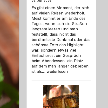
26. Juli 2026
Es gibt einen Moment, der sich
auf vielen Reisen wiederholt.
Meist kommt er am Ende des
Tages, wenn sich die Straßen
langsam leeren und man
feststellt, dass nicht das
berühmteste Denkmal oder das
schönste Foto das Highlight
war, sondern etwas viel
Einfacheres: ein Gespräch
beim Abendessen, ein Platz,
auf dem man länger geblieben
Als
ist als…
weiterlesen
Paar
reisen
–
die
Gelegenheit,
neue