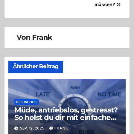
müssen?
Von
Frank
Ähnlicher Beitrag
GESUNDHEIT
Müde, antriebslos, gestresst?
So holst du dir mit einfachen
Tricks neue Energie zurück –
SEP. 12, 2025
FRANK
ohne radikale