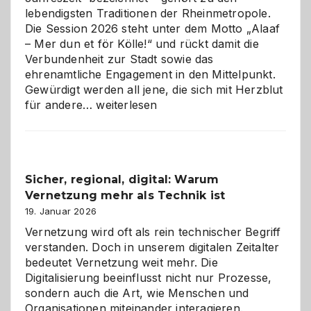
lebendigsten Traditionen der Rheinmetropole.
Die Session 2026 steht unter dem Motto „Alaaf
– Mer dun et för Kölle!“ und rückt damit die
Verbundenheit zur Stadt sowie das
ehrenamtliche Engagement in den Mittelpunkt.
Gewürdigt werden all jene, die sich mit Herzblut
Kölner
für andere…
weiterlesen
Karneval
2026:
Feierlaune
und
Sicher, regional, digital: Warum
ein
Vernetzung mehr als Technik ist
dreifaches
Alaaf!
19. Januar 2026
Vernetzung wird oft als rein technischer Begriff
verstanden. Doch in unserem digitalen Zeitalter
bedeutet Vernetzung weit mehr. Die
Digitalisierung beeinflusst nicht nur Prozesse,
sondern auch die Art, wie Menschen und
Organisationen miteinander interagieren.