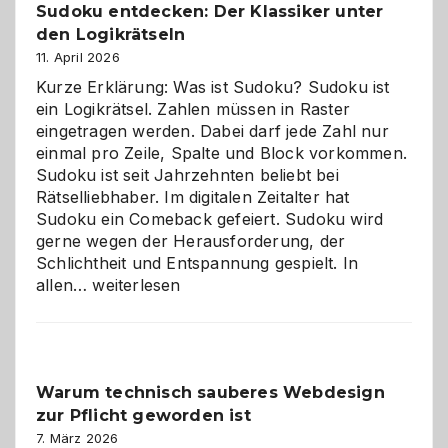
Sudoku entdecken: Der Klassiker unter
den Logikrätseln
11. April 2026
Kurze Erklärung: Was ist Sudoku? Sudoku ist
ein Logikrätsel. Zahlen müssen in Raster
eingetragen werden. Dabei darf jede Zahl nur
einmal pro Zeile, Spalte und Block vorkommen.
Sudoku ist seit Jahrzehnten beliebt bei
Rätselliebhaber. Im digitalen Zeitalter hat
Sudoku ein Comeback gefeiert. Sudoku wird
gerne wegen der Herausforderung, der
Schlichtheit und Entspannung gespielt. In
Sudoku
allen…
weiterlesen
entdecken:
Der
Klassiker
unter
Warum technisch sauberes Webdesign
den
zur Pflicht geworden ist
Logikrätseln
7. März 2026