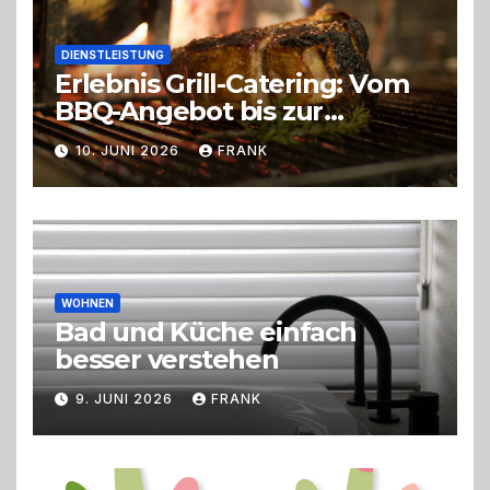
DIENSTLEISTUNG
Erlebnis Grill-Catering: Vom
BBQ-Angebot bis zur
perfekten Eventorganisation
10. JUNI 2026
FRANK
Trend zu Outdoor-Events,
Erlebnisgastronomie und
Live-Cooking
WOHNEN
Bad und Küche einfach
besser verstehen
9. JUNI 2026
FRANK