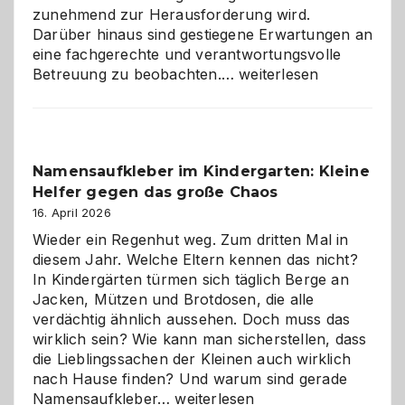
zunehmend zur Herausforderung wird.
Darüber hinaus sind gestiegene Erwartungen an
eine fachgerechte und verantwortungsvolle
Betreuung
Betreuung zu beobachten.…
weiterlesen
mit
Verantwortung
–
wann
Namensaufkleber im Kindergarten: Kleine
ist
Helfer gegen das große Chaos
eine
Hundepension
16. April 2026
die
Wieder ein Regenhut weg. Zum dritten Mal in
richtige
diesem Jahr. Welche Eltern kennen das nicht?
Wahl?
In Kindergärten türmen sich täglich Berge an
Jacken, Mützen und Brotdosen, die alle
verdächtig ähnlich aussehen. Doch muss das
wirklich sein? Wie kann man sicherstellen, dass
die Lieblingssachen der Kleinen auch wirklich
nach Hause finden? Und warum sind gerade
Namensaufkleber
Namensaufkleber…
weiterlesen