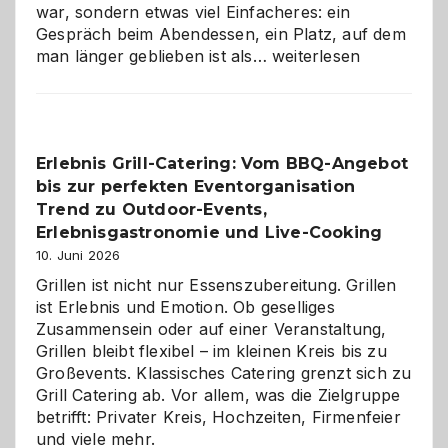
war, sondern etwas viel Einfacheres: ein
Gespräch beim Abendessen, ein Platz, auf dem
Als
man länger geblieben ist als…
weiterlesen
Paar
reisen
–
die
Erlebnis Grill-Catering: Vom BBQ-Angebot
Gelegenheit,
bis zur perfekten Eventorganisation
neue
Reiseziele
Trend zu Outdoor-Events,
zu
Erlebnisgastronomie und Live-Cooking
entdecken
10. Juni 2026
Grillen ist nicht nur Essenszubereitung. Grillen
ist Erlebnis und Emotion. Ob geselliges
Zusammensein oder auf einer Veranstaltung,
Grillen bleibt flexibel – im kleinen Kreis bis zu
Großevents. Klassisches Catering grenzt sich zu
Grill Catering ab. Vor allem, was die Zielgruppe
betrifft: Privater Kreis, Hochzeiten, Firmenfeier
und viele mehr.