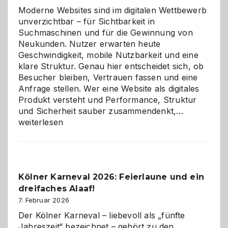
Moderne Websites sind im digitalen Wettbewerb
unverzichtbar – für Sichtbarkeit in
Suchmaschinen und für die Gewinnung von
Neukunden. Nutzer erwarten heute
Geschwindigkeit, mobile Nutzbarkeit und eine
klare Struktur. Genau hier entscheidet sich, ob
Besucher bleiben, Vertrauen fassen und eine
Anfrage stellen. Wer eine Website als digitales
Produkt versteht und Performance, Struktur
Warum
und Sicherheit sauber zusammendenkt,…
technisch
weiterlesen
sauberes
Webdesig
zur
Pflicht
Kölner Karneval 2026: Feierlaune und ein
geworden
dreifaches Alaaf!
ist
7. Februar 2026
Der Kölner Karneval – liebevoll als „fünfte
Jahreszeit“ bezeichnet – gehört zu den