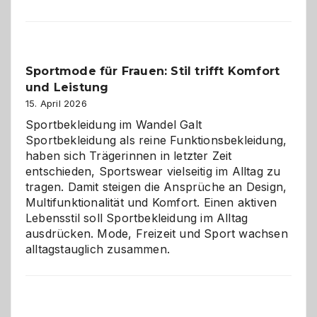
im
Kindergarten:
Kleine
Helfer
Sportmode für Frauen: Stil trifft Komfort
gegen
und Leistung
das
große
15. April 2026
Chaos
Sportbekleidung im Wandel Galt
Sportbekleidung als reine Funktionsbekleidung,
haben sich Trägerinnen in letzter Zeit
entschieden, Sportswear vielseitig im Alltag zu
tragen. Damit steigen die Ansprüche an Design,
Multifunktionalität und Komfort. Einen aktiven
Lebensstil soll Sportbekleidung im Alltag
ausdrücken. Mode, Freizeit und Sport wachsen
alltagstauglich zusammen.