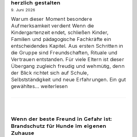
herzlich gestalten
9. Juni 2026
Warum dieser Moment besondere
Aufmerksamkeit verdient Wenn die
Kindergartenzeit endet, schließen Kinder,
Familien und pädagogische Fachkräfte ein
entscheidendes Kapitel. Aus ersten Schritten in
die Gruppe sind Freundschaften, Rituale und
Vertrauen entstanden. Für viele Eltern ist dieser
Übergang zugleich freudig und wehmütig, denn
der Blick richtet sich auf Schule,
Selbstständigkeit und neue Erfahrungen. Ein gut
Abschied
gewähltes…
weiterlesen
aus
der
Kita
bewusst
Wenn der beste Freund in Gefahr ist:
und
Brandschutz für Hunde im eigenen
herzlich
gestalten
Zuhause