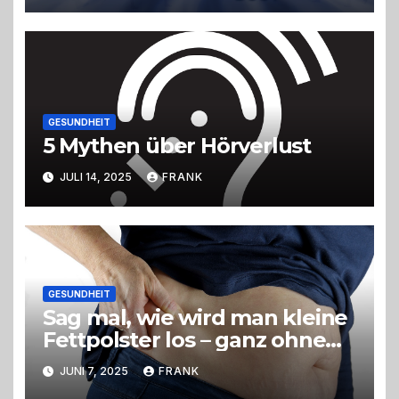
Veränderungen
GESUNDHEIT
5 Mythen über Hörverlust
JULI 14, 2025
FRANK
GESUNDHEIT
Sag mal, wie wird man kleine
Fettpolster los – ganz ohne
OP?
JUNI 7, 2025
FRANK