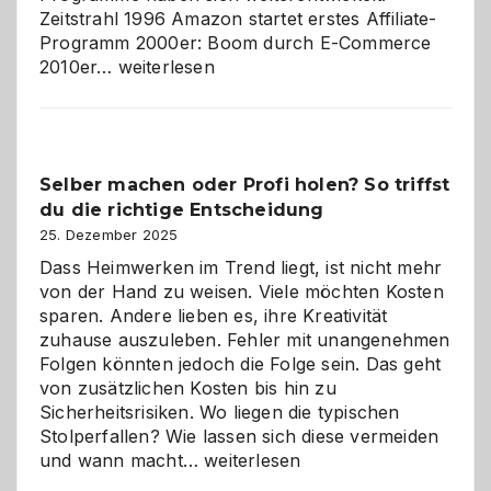
Zeitstrahl 1996 Amazon startet erstes Affiliate-
Programm 2000er: Boom durch E-Commerce
Affiliate-
2010er…
weiterlesen
Programm
im
Überblick:
Chancen,
Selber machen oder Profi holen? So triffst
Herausforderungen
du die richtige Entscheidung
und
Zukunft
25. Dezember 2025
Dass Heimwerken im Trend liegt, ist nicht mehr
von der Hand zu weisen. Viele möchten Kosten
sparen. Andere lieben es, ihre Kreativität
zuhause auszuleben. Fehler mit unangenehmen
Folgen könnten jedoch die Folge sein. Das geht
von zusätzlichen Kosten bis hin zu
Sicherheitsrisiken. Wo liegen die typischen
Stolperfallen? Wie lassen sich diese vermeiden
Selber
und wann macht…
weiterlesen
machen