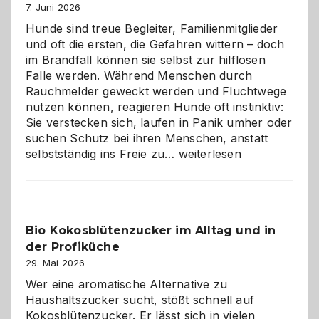
7. Juni 2026
Hunde sind treue Begleiter, Familienmitglieder
und oft die ersten, die Gefahren wittern – doch
im Brandfall können sie selbst zur hilflosen
Falle werden. Während Menschen durch
Rauchmelder geweckt werden und Fluchtwege
nutzen können, reagieren Hunde oft instinktiv:
Sie verstecken sich, laufen in Panik umher oder
suchen Schutz bei ihren Menschen, anstatt
Wenn
selbstständig ins Freie zu…
weiterlesen
der
beste
Freund
in
Bio Kokosblütenzucker im Alltag und in
Gefahr
der Profiküche
ist:
Brandschutz
29. Mai 2026
für
Wer eine aromatische Alternative zu
Hunde
Haushaltszucker sucht, stößt schnell auf
im
Kokosblütenzucker. Er lässt sich in vielen