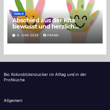
FAMILIE
Abschied aus der Kita
bewusst und herzlich
gestalten
9. JUNI 2026
FRANK
Bio Kokosblütenzucker im Alltag und in der
Profiküche
Allgemein