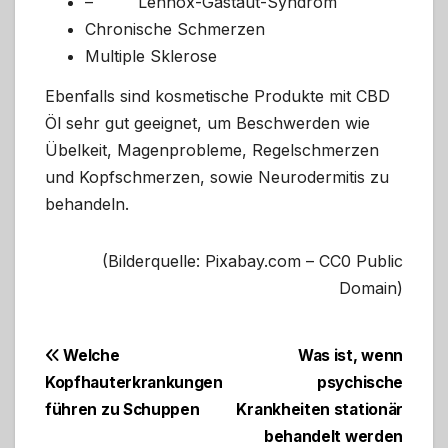
– Lennox-Gastaut-Syndrom
Chronische Schmerzen
Multiple Sklerose
Ebenfalls sind kosmetische Produkte mit CBD
Öl sehr gut geeignet, um Beschwerden wie
Übelkeit, Magenprobleme, Regelschmerzen
und Kopfschmerzen, sowie Neurodermitis zu
behandeln.
(Bilderquelle: Pixabay.com – CC0 Public
Domain)
Beitragsnavigation
Welche
Was ist, wenn
Kopfhauterkrankungen
psychische
führen zu Schuppen
Krankheiten stationär
behandelt werden