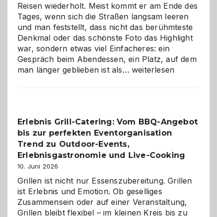
Reisen wiederholt. Meist kommt er am Ende des
Tages, wenn sich die Straßen langsam leeren
und man feststellt, dass nicht das berühmteste
Denkmal oder das schönste Foto das Highlight
war, sondern etwas viel Einfacheres: ein
Gespräch beim Abendessen, ein Platz, auf dem
Als
man länger geblieben ist als…
weiterlesen
Paar
reisen
–
die
Erlebnis Grill-Catering: Vom BBQ-Angebot
Gelegenheit,
bis zur perfekten Eventorganisation
neue
Reiseziele
Trend zu Outdoor-Events,
zu
Erlebnisgastronomie und Live-Cooking
entdecken
10. Juni 2026
Grillen ist nicht nur Essenszubereitung. Grillen
ist Erlebnis und Emotion. Ob geselliges
Zusammensein oder auf einer Veranstaltung,
Grillen bleibt flexibel – im kleinen Kreis bis zu