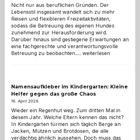
Nicht nur aus beruflichen Gründen. Der
Lebensstil insgesamt wandelt sich zu mehr
Reisen und flexibleren Freizeitaktivitäten,
sodass die Betreuung des eigenen Hundes
zunehmend zur Herausforderung wird.
Darüber hinaus sind gestiegene Erwartungen an
eine fachgerechte und verantwortungsvolle
Betreuung
Betreuung zu beobachten.…
weiterlesen
mit
Verantwortung
–
wann
Namensaufkleber im Kindergarten: Kleine
ist
Helfer gegen das große Chaos
eine
Hundepension
16. April 2026
die
Wieder ein Regenhut weg. Zum dritten Mal in
richtige
diesem Jahr. Welche Eltern kennen das nicht?
Wahl?
In Kindergärten türmen sich täglich Berge an
Jacken, Mützen und Brotdosen, die alle
verdächtig ähnlich aussehen. Doch muss das