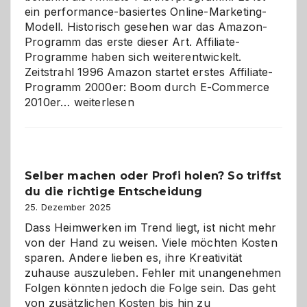
ein performance-basiertes Online-Marketing-
Modell. Historisch gesehen war das Amazon-
Programm das erste dieser Art. Affiliate-
Programme haben sich weiterentwickelt.
Zeitstrahl 1996 Amazon startet erstes Affiliate-
Programm 2000er: Boom durch E-Commerce
Affiliate-
2010er…
weiterlesen
Programm
im
Überblick:
Chancen,
Selber machen oder Profi holen? So triffst
Herausforderungen
du die richtige Entscheidung
und
Zukunft
25. Dezember 2025
Dass Heimwerken im Trend liegt, ist nicht mehr
von der Hand zu weisen. Viele möchten Kosten
sparen. Andere lieben es, ihre Kreativität
zuhause auszuleben. Fehler mit unangenehmen
Folgen könnten jedoch die Folge sein. Das geht
von zusätzlichen Kosten bis hin zu