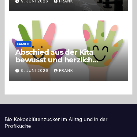
9. JUNI 2026
FRANK
FAMILIE
Abschied aus der Kita
bewusst und herzlich
gestalten
9. JUNI 2026
FRANK
Bio Kokosblütenzucker im Alltag und in der
Profiküche