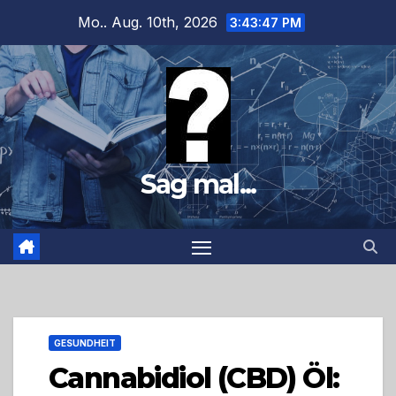
Zum
Mo.. Aug. 10th, 2026
3:43:49 PM
Inhalt
springen
Sag mal...
GESUNDHEIT
Cannabidiol (CBD) Öl: