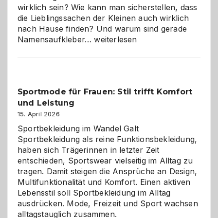
wirklich sein? Wie kann man sicherstellen, dass
die Lieblingssachen der Kleinen auch wirklich
nach Hause finden? Und warum sind gerade
Namensaufkleber
Namensaufkleber…
weiterlesen
im
Kindergarten:
Kleine
Helfer
Sportmode für Frauen: Stil trifft Komfort
gegen
und Leistung
das
große
15. April 2026
Chaos
Sportbekleidung im Wandel Galt
Sportbekleidung als reine Funktionsbekleidung,
haben sich Trägerinnen in letzter Zeit
entschieden, Sportswear vielseitig im Alltag zu
tragen. Damit steigen die Ansprüche an Design,
Multifunktionalität und Komfort. Einen aktiven
Lebensstil soll Sportbekleidung im Alltag
ausdrücken. Mode, Freizeit und Sport wachsen
alltagstauglich zusammen.