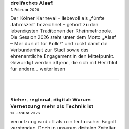
dreifaches Alaaf!
ist
7. Februar 2026
Der Kölner Karneval – liebevoll als „fünfte
Jahreszeit“ bezeichnet – gehört zu den
lebendigsten Traditionen der Rheinmetropole.
Die Session 2026 steht unter dem Motto „Alaaf
– Mer dun et för Kölle!“ und rückt damit die
Verbundenheit zur Stadt sowie das
ehrenamtliche Engagement in den Mittelpunkt.
Gewürdigt werden all jene, die sich mit Herzblut
Kölner
für andere…
weiterlesen
Karneval
2026:
Feierlaune
und
Sicher, regional, digital: Warum
ein
Vernetzung mehr als Technik ist
dreifaches
Alaaf!
19. Januar 2026
Vernetzung wird oft als rein technischer Begriff
verstanden. Doch in unserem digitalen Zeitalter