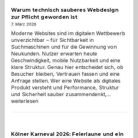
unter
Warum technisch sauberes Webdesign
den
zur Pflicht geworden ist
Logikrätseln
7. März 2026
Moderne Websites sind im digitalen Wettbewerb
unverzichtbar – für Sichtbarkeit in
Suchmaschinen und für die Gewinnung von
Neukunden. Nutzer erwarten heute
Geschwindigkeit, mobile Nutzbarkeit und eine
klare Struktur. Genau hier entscheidet sich, ob
Besucher bleiben, Vertrauen fassen und eine
Anfrage stellen. Wer eine Website als digitales
Produkt versteht und Performance, Struktur
Warum
und Sicherheit sauber zusammendenkt,…
technisch
weiterlesen
sauberes
Webdesig
zur
Pflicht
Kölner Karneval 2026: Feierlaune und ein
geworden