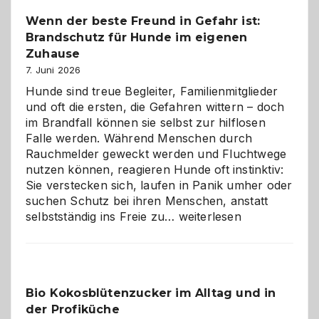
bewusst
Wenn der beste Freund in Gefahr ist:
und
Brandschutz für Hunde im eigenen
herzlich
gestalten
Zuhause
7. Juni 2026
Hunde sind treue Begleiter, Familienmitglieder
und oft die ersten, die Gefahren wittern – doch
im Brandfall können sie selbst zur hilflosen
Falle werden. Während Menschen durch
Rauchmelder geweckt werden und Fluchtwege
nutzen können, reagieren Hunde oft instinktiv:
Sie verstecken sich, laufen in Panik umher oder
suchen Schutz bei ihren Menschen, anstatt
Wenn
selbstständig ins Freie zu…
weiterlesen
der
beste
Freund
in
Bio Kokosblütenzucker im Alltag und in
Gefahr
der Profiküche
ist: