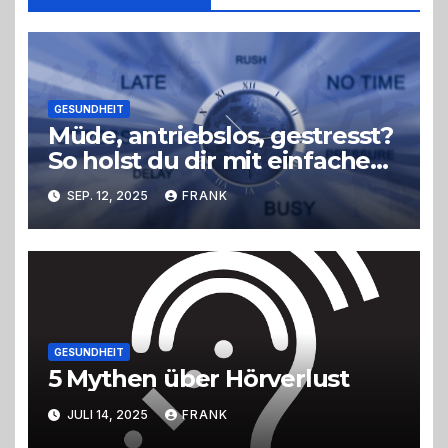
GESUNDHEIT
Müde, antriebslos, gestresst?
So holst du dir mit einfachen
Tricks neue Energie zurück –
SEP. 12, 2025
FRANK
ohne radikale
Veränderungen
GESUNDHEIT
5 Mythen über Hörverlust
JULI 14, 2025
FRANK