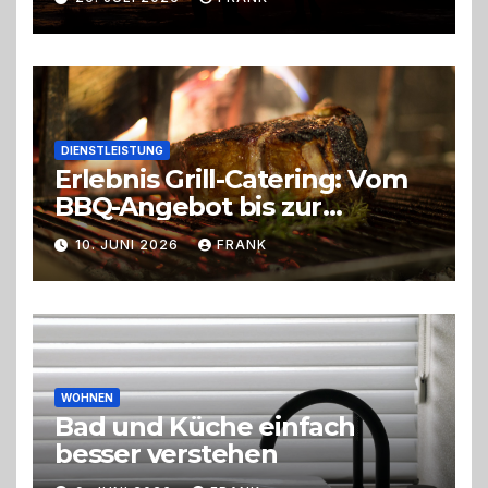
DIENSTLEISTUNG
Erlebnis Grill-Catering: Vom
BBQ-Angebot bis zur
perfekten Eventorganisation
10. JUNI 2026
FRANK
Trend zu Outdoor-Events,
Erlebnisgastronomie und
Live-Cooking
WOHNEN
Bad und Küche einfach
besser verstehen