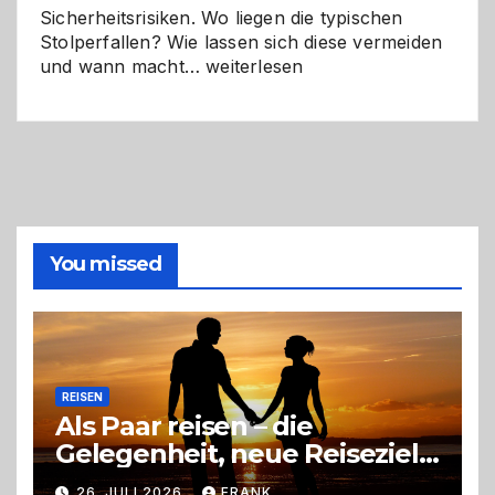
Sicherheitsrisiken. Wo liegen die typischen
Stolperfallen? Wie lassen sich diese vermeiden
Selber
und wann macht…
weiterlesen
machen
oder
Profi
holen?
So
triffst
du
die
You missed
richtige
Entscheidung
REISEN
Als Paar reisen – die
Gelegenheit, neue Reiseziele
zu entdecken
26. JULI 2026
FRANK