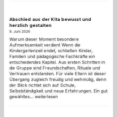
Küche
einfach
besser
Abschied aus der Kita bewusst und
verstehen
herzlich gestalten
9. Juni 2026
Warum dieser Moment besondere
Aufmerksamkeit verdient Wenn die
Kindergartenzeit endet, schließen Kinder,
Familien und pädagogische Fachkräfte ein
entscheidendes Kapitel. Aus ersten Schritten in
die Gruppe sind Freundschaften, Rituale und
Vertrauen entstanden. Für viele Eltern ist dieser
Übergang zugleich freudig und wehmütig, denn
der Blick richtet sich auf Schule,
Selbstständigkeit und neue Erfahrungen. Ein gut
Abschied
gewähltes…
weiterlesen
aus
der
Kita