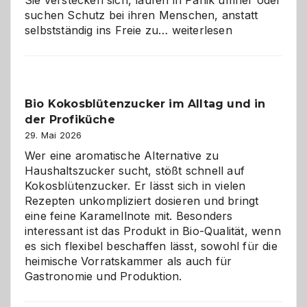
Sie verstecken sich, laufen in Panik umher oder
suchen Schutz bei ihren Menschen, anstatt
Wenn
selbstständig ins Freie zu…
weiterlesen
der
beste
Freund
in
Bio Kokosblütenzucker im Alltag und in
Gefahr
der Profiküche
ist:
Brandschutz
29. Mai 2026
für
Wer eine aromatische Alternative zu
Hunde
Haushaltszucker sucht, stößt schnell auf
im
Kokosblütenzucker. Er lässt sich in vielen
eigenen
Rezepten unkompliziert dosieren und bringt
Zuhause
eine feine Karamellnote mit. Besonders
interessant ist das Produkt in Bio-Qualität, wenn
es sich flexibel beschaffen lässt, sowohl für die
heimische Vorratskammer als auch für
Gastronomie und Produktion.