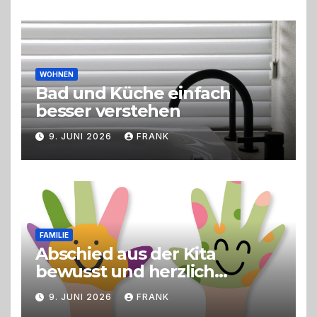
Erlebnisgastronomie und
Live-Cooking
WOHNEN
Bad und Küche einfach
besser verstehen
9. JUNI 2026
FRANK
FAMILIE
Abschied aus der Kita
bewusst und herzlich
gestalten
9. JUNI 2026
FRANK