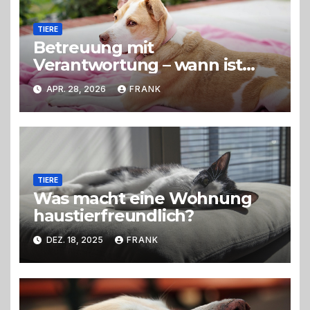
TIERE
Betreuung mit
Verantwortung – wann ist
eine Hundepension die
APR. 28, 2026
FRANK
richtige Wahl?
TIERE
Was macht eine Wohnung
haustierfreundlich?
DEZ. 18, 2025
FRANK