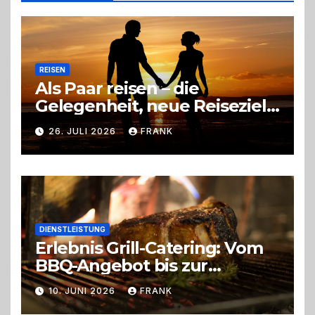
Entscheidung
REISEN
Als Paar reisen – die
Gelegenheit, neue Reiseziele
zu entdecken
26. JULI 2026
FRANK
DIENSTLEISTUNG
Erlebnis Grill-Catering: Vom
BBQ-Angebot bis zur
perfekten Eventorganisation
10. JUNI 2026
FRANK
Trend zu Outdoor-Events,