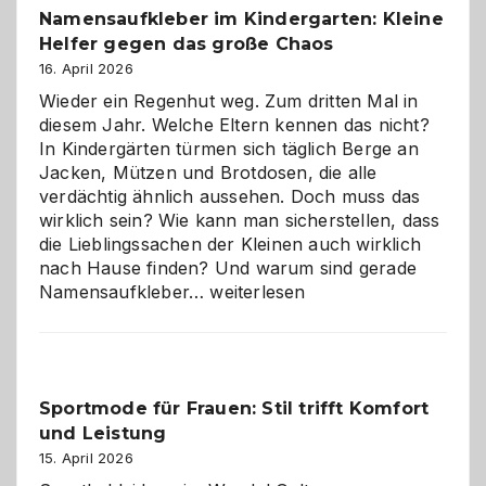
Namensaufkleber im Kindergarten: Kleine
ist
Helfer gegen das große Chaos
eine
Hundepension
16. April 2026
die
Wieder ein Regenhut weg. Zum dritten Mal in
richtige
diesem Jahr. Welche Eltern kennen das nicht?
Wahl?
In Kindergärten türmen sich täglich Berge an
Jacken, Mützen und Brotdosen, die alle
verdächtig ähnlich aussehen. Doch muss das
wirklich sein? Wie kann man sicherstellen, dass
die Lieblingssachen der Kleinen auch wirklich
nach Hause finden? Und warum sind gerade
Namensaufkleber
Namensaufkleber…
weiterlesen
im
Kindergarten:
Kleine
Helfer
Sportmode für Frauen: Stil trifft Komfort
gegen
und Leistung
das
große
15. April 2026
Chaos