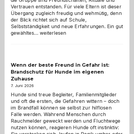
die Gruppe sind Freundschaften, Rituale und
Vertrauen entstanden. Für viele Eltern ist dieser
Übergang zugleich freudig und wehmütig, denn
der Blick richtet sich auf Schule,
Selbstständigkeit und neue Erfahrungen. Ein gut
Abschied
gewähltes…
weiterlesen
aus
der
Kita
bewusst
Wenn der beste Freund in Gefahr ist:
und
Brandschutz für Hunde im eigenen
herzlich
gestalten
Zuhause
7. Juni 2026
Hunde sind treue Begleiter, Familienmitglieder
und oft die ersten, die Gefahren wittern – doch
im Brandfall können sie selbst zur hilflosen
Falle werden. Während Menschen durch
Rauchmelder geweckt werden und Fluchtwege
nutzen können, reagieren Hunde oft instinktiv: