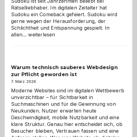
Sudoku ist seit Jahrzehnten beliebt bei
Rätselliebhaber. Im digitalen Zeitalter hat
Sudoku ein Comeback gefeiert. Sudoku wird
gerne wegen der Herausforderung, der
Schlichtheit und Entspannung gespielt. In
Sudoku
allen…
weiterlesen
entdecken:
Der
Klassiker
unter
Warum technisch sauberes Webdesign
den
zur Pflicht geworden ist
Logikrätseln
7. März 2026
Moderne Websites sind im digitalen Wettbewerb
unverzichtbar – für Sichtbarkeit in
Suchmaschinen und für die Gewinnung von
Neukunden. Nutzer erwarten heute
Geschwindigkeit, mobile Nutzbarkeit und eine
klare Struktur. Genau hier entscheidet sich, ob
Besucher bleiben, Vertrauen fassen und eine