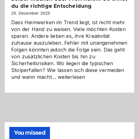
du die richtige Entscheidung
und
Zukunft
25. Dezember 2025
Dass Heimwerken im Trend liegt, ist nicht mehr
von der Hand zu weisen. Viele möchten Kosten
sparen. Andere lieben es, ihre Kreativität
zuhause auszuleben. Fehler mit unangenehmen
Folgen könnten jedoch die Folge sein. Das geht
von zusätzlichen Kosten bis hin zu
Sicherheitsrisiken. Wo liegen die typischen
Stolperfallen? Wie lassen sich diese vermeiden
Selber
und wann macht…
weiterlesen
machen
oder
Profi
holen?
So
triffst
du
die
You missed
richtige