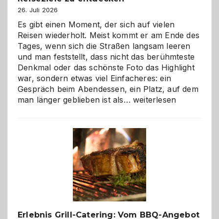
26. Juli 2026
Es gibt einen Moment, der sich auf vielen
Reisen wiederholt. Meist kommt er am Ende des
Tages, wenn sich die Straßen langsam leeren
und man feststellt, dass nicht das berühmteste
Denkmal oder das schönste Foto das Highlight
war, sondern etwas viel Einfacheres: ein
Gespräch beim Abendessen, ein Platz, auf dem
Als
man länger geblieben ist als…
weiterlesen
Paar
reisen
–
die
Gelegenheit,
neue
Reiseziele
zu
entdecken
Erlebnis Grill-Catering: Vom BBQ-Angebot