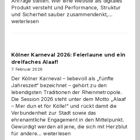
Anfrage stellen. Wer eine Website als digitales
Produkt versteht und Performance, Struktur
Warum
und Sicherheit sauber zusammendenkt,…
technisch
weiterlesen
sauberes
Webdesig
zur
Pflicht
Kölner Karneval 2026: Feierlaune und ein
geworden
dreifaches Alaaf!
ist
7. Februar 2026
Der Kölner Karneval – liebevoll als „fünfte
Jahreszeit“ bezeichnet – gehört zu den
lebendigsten Traditionen der Rheinmetropole.
Die Session 2026 steht unter dem Motto „Alaaf
– Mer dun et för Kölle!“ und rückt damit die
Verbundenheit zur Stadt sowie das
ehrenamtliche Engagement in den Mittelpunkt.
Gewürdigt werden all jene, die sich mit Herzblut
Kölner
für andere…
weiterlesen