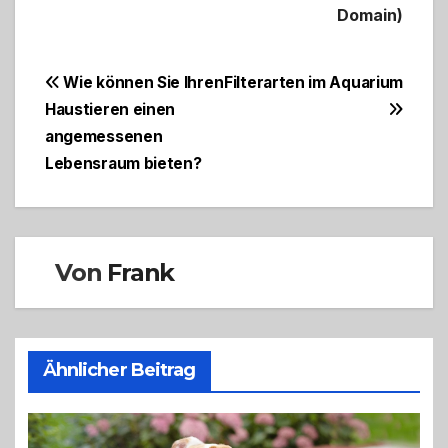
Domain)
Beitragsnavigation
Wie können Sie Ihren
Filterarten im Aquarium
Haustieren einen
angemessenen
Lebensraum bieten?
Von
Frank
Ähnlicher Beitrag