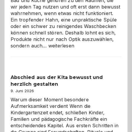
Bad und Küche gehören zu den Räumen, die
wir jeden Tag nutzen und oft erst dann bewusst
wahrnehmen, wenn etwas nicht funktioniert.
Ein tropfender Hahn, eine unpraktische Spüle
oder ein schwer zu reinigendes Waschbecken
können schnell stören. Deshalb lohnt es sich,
Produkte nicht nur nach Optik auszuwählen,
Bad
sondern auch…
weiterlesen
und
Küche
einfach
besser
Abschied aus der Kita bewusst und
verstehen
herzlich gestalten
9. Juni 2026
Warum dieser Moment besondere
Aufmerksamkeit verdient Wenn die
Kindergartenzeit endet, schließen Kinder,
Familien und pädagogische Fachkräfte ein
entscheidendes Kapitel. Aus ersten Schritten in