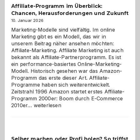
Affiliate-Programm im Überblick:
Chancen, Herausforderungen und Zukunft
10. Januar 2026
Marketing-Modelle sind vielfältig. Im online
Marketing gibt es ein Modell, das wir in
unserem Beitrag näher ansehen möchten:
Affiliate-Marketing. Affiliate Marketing ist auch
bekannt als Affiliate-Partnerprogramm. Es ist
ein performance-basiertes Online-Marketing-
Modell. Historisch gesehen war das Amazon-
Programm das erste dieser Art. Affiliate-
Programme haben sich weiterentwickelt.
Zeitstrahl 1996 Amazon startet erstes Affiliate-
Programm 2000er: Boom durch E-Commerce
Affiliate-
2010er…
weiterlesen
Programm
im
Überblick:
Chancen,
Selber machen oder Profi holen? So triffst
Herausforderungen