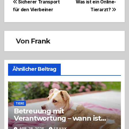
Beitragsnavigation
Sicherer Transport
Was ist ein Online-
für den Vierbeiner
Tierarzt?
Von
Frank
Ähnlicher Beitrag
TIERE
Betreuung mit
Verantwortung – wann ist
eine Hundepension die
APR. 28, 2026
FRANK