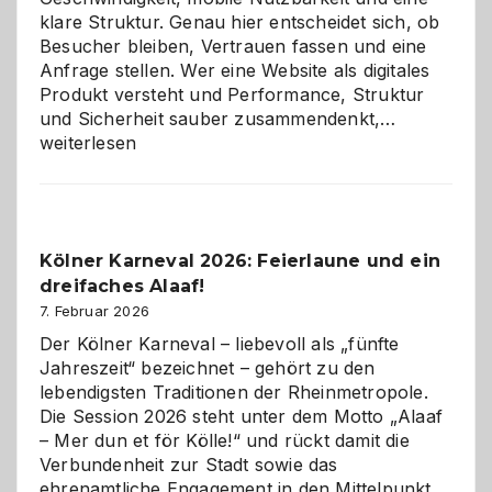
klare Struktur. Genau hier entscheidet sich, ob
Besucher bleiben, Vertrauen fassen und eine
Anfrage stellen. Wer eine Website als digitales
Produkt versteht und Performance, Struktur
Warum
und Sicherheit sauber zusammendenkt,…
technisch
weiterlesen
sauberes
Webdesig
zur
Pflicht
Kölner Karneval 2026: Feierlaune und ein
geworden
dreifaches Alaaf!
ist
7. Februar 2026
Der Kölner Karneval – liebevoll als „fünfte
Jahreszeit“ bezeichnet – gehört zu den
lebendigsten Traditionen der Rheinmetropole.
Die Session 2026 steht unter dem Motto „Alaaf
– Mer dun et för Kölle!“ und rückt damit die
Verbundenheit zur Stadt sowie das
ehrenamtliche Engagement in den Mittelpunkt.