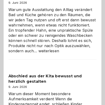
9. Juni 2026
Warum gute Ausstattung den Alltag verändert
Bad und Küche gehören zu den Räumen, die
wir jeden Tag nutzen und oft erst dann bewusst
wahrnehmen, wenn etwas nicht funktioniert.
Ein tropfender Hahn, eine unpraktische Spüle
oder ein schwer zu reinigendes Waschbecken
können schnell stören. Deshalb lohnt es sich,
Produkte nicht nur nach Optik auszuwählen,
Bad
sondern auch…
weiterlesen
und
Küche
einfach
besser
Abschied aus der Kita bewusst und
verstehen
herzlich gestalten
9. Juni 2026
Warum dieser Moment besondere
Aufmerksamkeit verdient Wenn die
Kindergartenzeit endet, schließen Kinder,