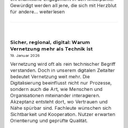
Gewürdigt werden all jene, die sich mit Herzblut
Kölner
für andere…
weiterlesen
Karneval
2026:
Feierlaune
und
Sicher, regional, digital: Warum
ein
Vernetzung mehr als Technik ist
dreifaches
Alaaf!
19. Januar 2026
Vernetzung wird oft als rein technischer Begriff
verstanden. Doch in unserem digitalen Zeitalter
bedeutet Vernetzung weit mehr. Die
Digitalisierung beeinflusst nicht nur Prozesse,
sondern auch die Art, wie Menschen und
Organisationen miteinander interagieren.
Akzeptanz entsteht dort, wo Vertrauen und
Nähe spürbar sind. Fachleute wünschen sich
Sichtbarkeit und Kooperation. Nutzer erwarten
Orientierung und geprüfte Qualität.