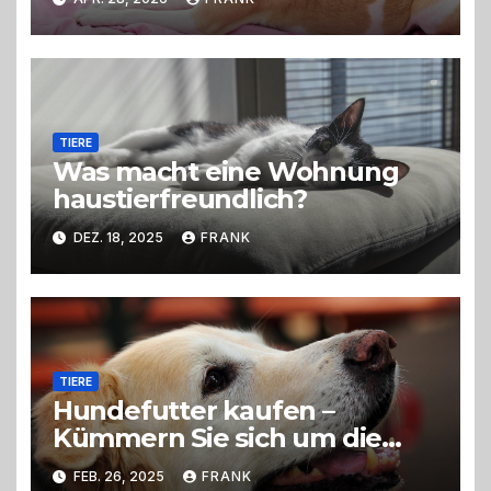
richtige Wahl?
TIERE
Was macht eine Wohnung
haustierfreundlich?
DEZ. 18, 2025
FRANK
TIERE
Hundefutter kaufen –
Kümmern Sie sich um die
richtige Ernährung Ihres
FEB. 26, 2025
FRANK