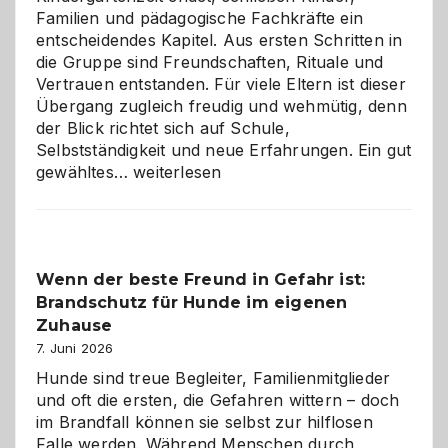
Familien und pädagogische Fachkräfte ein
entscheidendes Kapitel. Aus ersten Schritten in
die Gruppe sind Freundschaften, Rituale und
Vertrauen entstanden. Für viele Eltern ist dieser
Übergang zugleich freudig und wehmütig, denn
der Blick richtet sich auf Schule,
Selbstständigkeit und neue Erfahrungen. Ein gut
Abschied
gewähltes…
weiterlesen
aus
der
Kita
bewusst
Wenn der beste Freund in Gefahr ist:
und
Brandschutz für Hunde im eigenen
herzlich
gestalten
Zuhause
7. Juni 2026
Hunde sind treue Begleiter, Familienmitglieder
und oft die ersten, die Gefahren wittern – doch
im Brandfall können sie selbst zur hilflosen
Falle werden. Während Menschen durch