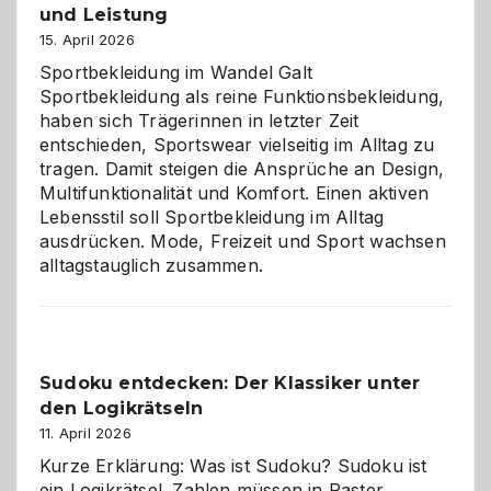
und Leistung
das
große
15. April 2026
Chaos
Sportbekleidung im Wandel Galt
Sportbekleidung als reine Funktionsbekleidung,
haben sich Trägerinnen in letzter Zeit
entschieden, Sportswear vielseitig im Alltag zu
tragen. Damit steigen die Ansprüche an Design,
Multifunktionalität und Komfort. Einen aktiven
Lebensstil soll Sportbekleidung im Alltag
ausdrücken. Mode, Freizeit und Sport wachsen
alltagstauglich zusammen.
Sudoku entdecken: Der Klassiker unter
den Logikrätseln
11. April 2026
Kurze Erklärung: Was ist Sudoku? Sudoku ist
ein Logikrätsel. Zahlen müssen in Raster