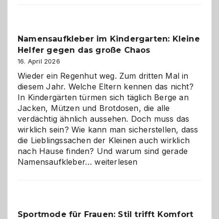
Verantwortung
–
wann
Namensaufkleber im Kindergarten: Kleine
ist
Helfer gegen das große Chaos
eine
Hundepension
16. April 2026
die
Wieder ein Regenhut weg. Zum dritten Mal in
richtige
diesem Jahr. Welche Eltern kennen das nicht?
Wahl?
In Kindergärten türmen sich täglich Berge an
Jacken, Mützen und Brotdosen, die alle
verdächtig ähnlich aussehen. Doch muss das
wirklich sein? Wie kann man sicherstellen, dass
die Lieblingssachen der Kleinen auch wirklich
nach Hause finden? Und warum sind gerade
Namensaufkleber
Namensaufkleber…
weiterlesen
im
Kindergarten:
Kleine
Helfer
Sportmode für Frauen: Stil trifft Komfort
gegen