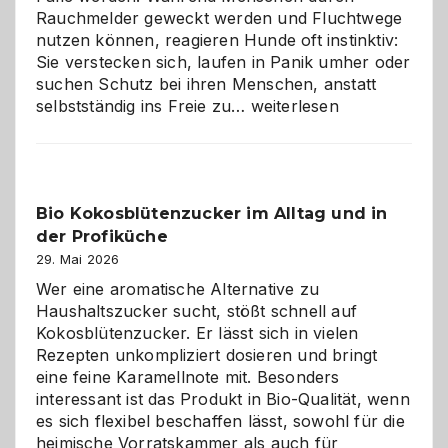
Rauchmelder geweckt werden und Fluchtwege
nutzen können, reagieren Hunde oft instinktiv:
Sie verstecken sich, laufen in Panik umher oder
suchen Schutz bei ihren Menschen, anstatt
Wenn
selbstständig ins Freie zu…
weiterlesen
der
beste
Freund
in
Bio Kokosblütenzucker im Alltag und in
Gefahr
der Profiküche
ist:
Brandschutz
29. Mai 2026
für
Wer eine aromatische Alternative zu
Hunde
Haushaltszucker sucht, stößt schnell auf
im
Kokosblütenzucker. Er lässt sich in vielen
eigenen
Rezepten unkompliziert dosieren und bringt
Zuhause
eine feine Karamellnote mit. Besonders
interessant ist das Produkt in Bio-Qualität, wenn
es sich flexibel beschaffen lässt, sowohl für die
heimische Vorratskammer als auch für