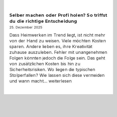
Überblick:
Chancen,
Selber machen oder Profi holen? So triffst
Herausforderungen
du die richtige Entscheidung
und
Zukunft
25. Dezember 2025
Dass Heimwerken im Trend liegt, ist nicht mehr
von der Hand zu weisen. Viele möchten Kosten
sparen. Andere lieben es, ihre Kreativität
zuhause auszuleben. Fehler mit unangenehmen
Folgen könnten jedoch die Folge sein. Das geht
von zusätzlichen Kosten bis hin zu
Sicherheitsrisiken. Wo liegen die typischen
Stolperfallen? Wie lassen sich diese vermeiden
Selber
und wann macht…
weiterlesen
machen
oder
Profi
holen?
So
triffst