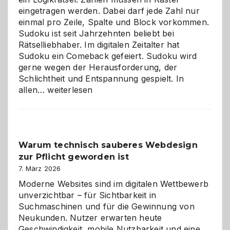
eingetragen werden. Dabei darf jede Zahl nur
einmal pro Zeile, Spalte und Block vorkommen.
Sudoku ist seit Jahrzehnten beliebt bei
Rätselliebhaber. Im digitalen Zeitalter hat
Sudoku ein Comeback gefeiert. Sudoku wird
gerne wegen der Herausforderung, der
Schlichtheit und Entspannung gespielt. In
Sudoku
allen…
weiterlesen
entdecken:
Der
Klassiker
unter
Warum technisch sauberes Webdesign
den
zur Pflicht geworden ist
Logikrätseln
7. März 2026
Moderne Websites sind im digitalen Wettbewerb
unverzichtbar – für Sichtbarkeit in
Suchmaschinen und für die Gewinnung von
Neukunden. Nutzer erwarten heute
Geschwindigkeit, mobile Nutzbarkeit und eine