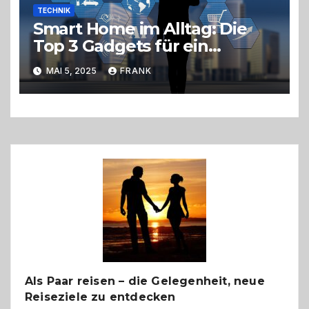
TECHNIK
Smart Home im Alltag: Die
Top 3 Gadgets für ein
einfacheres Leben
MAI 5, 2025
FRANK
Als Paar reisen – die Gelegenheit, neue
Reiseziele zu entdecken