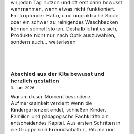
wir jeden Tag nutzen und oft erst dann bewusst
wahrnehmen, wenn etwas nicht funktioniert.
Ein tropfender Hahn, eine unpraktische Spüle
oder ein schwer zu reinigendes Waschbecken
können schnell stören. Deshalb lohnt es sich,
Produkte nicht nur nach Optik auszuwählen,
Bad
sondern auch…
weiterlesen
und
Küche
einfach
besser
Abschied aus der Kita bewusst und
verstehen
herzlich gestalten
9. Juni 2026
Warum dieser Moment besondere
Aufmerksamkeit verdient Wenn die
Kindergartenzeit endet, schließen Kinder,
Familien und pädagogische Fachkräfte ein
entscheidendes Kapitel. Aus ersten Schritten in
die Gruppe sind Freundschaften, Rituale und