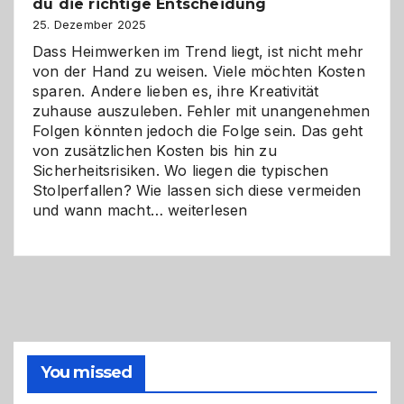
du die richtige Entscheidung
und
Zukunft
25. Dezember 2025
Dass Heimwerken im Trend liegt, ist nicht mehr
von der Hand zu weisen. Viele möchten Kosten
sparen. Andere lieben es, ihre Kreativität
zuhause auszuleben. Fehler mit unangenehmen
Folgen könnten jedoch die Folge sein. Das geht
von zusätzlichen Kosten bis hin zu
Sicherheitsrisiken. Wo liegen die typischen
Stolperfallen? Wie lassen sich diese vermeiden
Selber
und wann macht…
weiterlesen
machen
oder
Profi
holen?
So
triffst
du
die
You missed
richtige