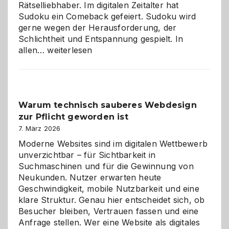
Rätselliebhaber. Im digitalen Zeitalter hat
Sudoku ein Comeback gefeiert. Sudoku wird
gerne wegen der Herausforderung, der
Schlichtheit und Entspannung gespielt. In
Sudoku
allen…
weiterlesen
entdecken:
Der
Klassiker
unter
Warum technisch sauberes Webdesign
den
zur Pflicht geworden ist
Logikrätseln
7. März 2026
Moderne Websites sind im digitalen Wettbewerb
unverzichtbar – für Sichtbarkeit in
Suchmaschinen und für die Gewinnung von
Neukunden. Nutzer erwarten heute
Geschwindigkeit, mobile Nutzbarkeit und eine
klare Struktur. Genau hier entscheidet sich, ob
Besucher bleiben, Vertrauen fassen und eine
Anfrage stellen. Wer eine Website als digitales