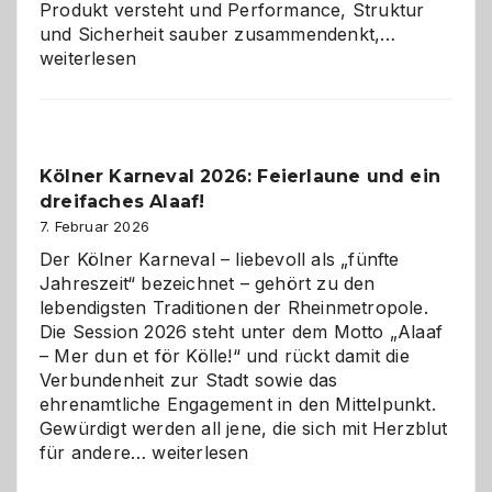
Produkt versteht und Performance, Struktur
Warum
und Sicherheit sauber zusammendenkt,…
technisch
weiterlesen
sauberes
Webdesig
zur
Pflicht
Kölner Karneval 2026: Feierlaune und ein
geworden
dreifaches Alaaf!
ist
7. Februar 2026
Der Kölner Karneval – liebevoll als „fünfte
Jahreszeit“ bezeichnet – gehört zu den
lebendigsten Traditionen der Rheinmetropole.
Die Session 2026 steht unter dem Motto „Alaaf
– Mer dun et för Kölle!“ und rückt damit die
Verbundenheit zur Stadt sowie das
ehrenamtliche Engagement in den Mittelpunkt.
Gewürdigt werden all jene, die sich mit Herzblut
Kölner
für andere…
weiterlesen
Karneval