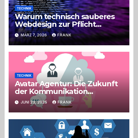
TECHNIK
Warum technisch sauberes
Webdesign zur Pflicht
geworden ist
MÄRZ 7, 2026
FRANK
TECHNIK
Avatar Agentur: Die Zukunft
der Kommunikation
gestalten
JUNI 23, 2025
FRANK