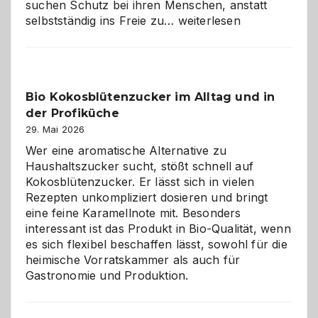
suchen Schutz bei ihren Menschen, anstatt
Wenn
selbstständig ins Freie zu…
weiterlesen
der
beste
Freund
in
Bio Kokosblütenzucker im Alltag und in
Gefahr
der Profiküche
ist:
Brandschutz
29. Mai 2026
für
Wer eine aromatische Alternative zu
Hunde
Haushaltszucker sucht, stößt schnell auf
im
Kokosblütenzucker. Er lässt sich in vielen
eigenen
Rezepten unkompliziert dosieren und bringt
Zuhause
eine feine Karamellnote mit. Besonders
interessant ist das Produkt in Bio-Qualität, wenn
es sich flexibel beschaffen lässt, sowohl für die
heimische Vorratskammer als auch für
Gastronomie und Produktion.