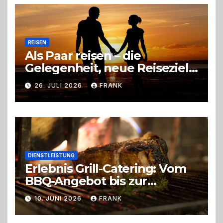
Entscheidung
REISEN
Als Paar reisen – die
Gelegenheit, neue Reiseziele
zu entdecken
26. JULI 2026
FRANK
DIENSTLEISTUNG
Erlebnis Grill-Catering: Vom
BBQ-Angebot bis zur
perfekten Eventorganisation
10. JUNI 2026
FRANK
Trend zu Outdoor-Events,
Erlebnisgastronomie und