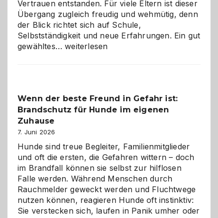
Vertrauen entstanden. Für viele Eltern ist dieser
Übergang zugleich freudig und wehmütig, denn
der Blick richtet sich auf Schule,
Selbstständigkeit und neue Erfahrungen. Ein gut
Abschied
gewähltes…
weiterlesen
aus
der
Kita
bewusst
Wenn der beste Freund in Gefahr ist:
und
Brandschutz für Hunde im eigenen
herzlich
gestalten
Zuhause
7. Juni 2026
Hunde sind treue Begleiter, Familienmitglieder
und oft die ersten, die Gefahren wittern – doch
im Brandfall können sie selbst zur hilflosen
Falle werden. Während Menschen durch
Rauchmelder geweckt werden und Fluchtwege
nutzen können, reagieren Hunde oft instinktiv:
Sie verstecken sich, laufen in Panik umher oder