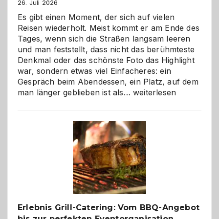
26. Juli 2026
Es gibt einen Moment, der sich auf vielen
Reisen wiederholt. Meist kommt er am Ende des
Tages, wenn sich die Straßen langsam leeren
und man feststellt, dass nicht das berühmteste
Denkmal oder das schönste Foto das Highlight
war, sondern etwas viel Einfacheres: ein
Gespräch beim Abendessen, ein Platz, auf dem
Als
man länger geblieben ist als…
weiterlesen
Paar
reisen
–
die
Gelegenheit,
neue
Reiseziele
zu
entdecken
Erlebnis Grill-Catering: Vom BBQ-Angebot
bis zur perfekten Eventorganisation