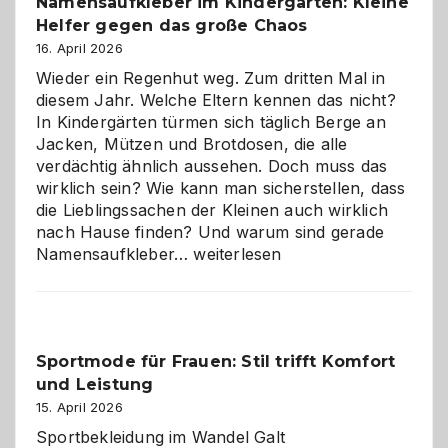
Namensaufkleber im Kindergarten: Kleine
ist
Helfer gegen das große Chaos
eine
Hundepension
16. April 2026
die
Wieder ein Regenhut weg. Zum dritten Mal in
richtige
diesem Jahr. Welche Eltern kennen das nicht?
Wahl?
In Kindergärten türmen sich täglich Berge an
Jacken, Mützen und Brotdosen, die alle
verdächtig ähnlich aussehen. Doch muss das
wirklich sein? Wie kann man sicherstellen, dass
die Lieblingssachen der Kleinen auch wirklich
nach Hause finden? Und warum sind gerade
Namensaufkleber
Namensaufkleber…
weiterlesen
im
Kindergarten:
Kleine
Helfer
Sportmode für Frauen: Stil trifft Komfort
gegen
und Leistung
das
große
15. April 2026
Chaos
Sportbekleidung im Wandel Galt