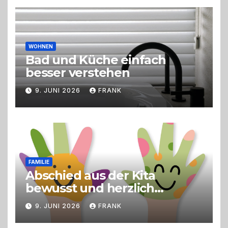
Live-Cooking
WOHNEN
Bad und Küche einfach
besser verstehen
9. JUNI 2026
FRANK
FAMILIE
Abschied aus der Kita
bewusst und herzlich
gestalten
9. JUNI 2026
FRANK