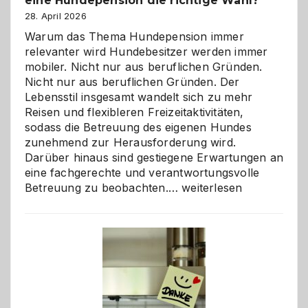
eine Hundepension die richtige Wahl?
28. April 2026
Warum das Thema Hundepension immer
relevanter wird Hundebesitzer werden immer
mobiler. Nicht nur aus beruflichen Gründen.
Nicht nur aus beruflichen Gründen. Der
Lebensstil insgesamt wandelt sich zu mehr
Reisen und flexibleren Freizeitaktivitäten,
sodass die Betreuung des eigenen Hundes
zunehmend zur Herausforderung wird.
Darüber hinaus sind gestiegene Erwartungen an
eine fachgerechte und verantwortungsvolle
Betreuung
Betreuung zu beobachten.…
weiterlesen
mit
Verantwortung
–
wann
ist
eine
Hundepension