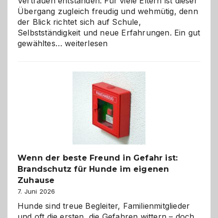
Vertrauen entstanden. Für viele Eltern ist dieser
Übergang zugleich freudig und wehmütig, denn
der Blick richtet sich auf Schule,
Selbstständigkeit und neue Erfahrungen. Ein gut
Abschied
gewähltes…
weiterlesen
aus
der
Kita
bewusst
und
herzlich
gestalten
Wenn der beste Freund in Gefahr ist:
Brandschutz für Hunde im eigenen
Zuhause
7. Juni 2026
Hunde sind treue Begleiter, Familienmitglieder
und oft die ersten, die Gefahren wittern – doch