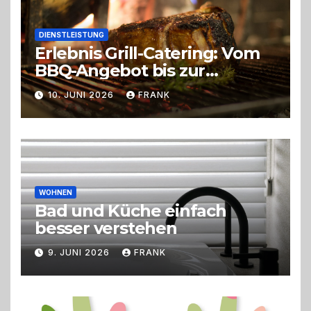
DIENSTLEISTUNG
Erlebnis Grill-Catering: Vom
BBQ-Angebot bis zur
perfekten Eventorganisation
10. JUNI 2026
FRANK
Trend zu Outdoor-Events,
Erlebnisgastronomie und
Live-Cooking
WOHNEN
Bad und Küche einfach
besser verstehen
9. JUNI 2026
FRANK