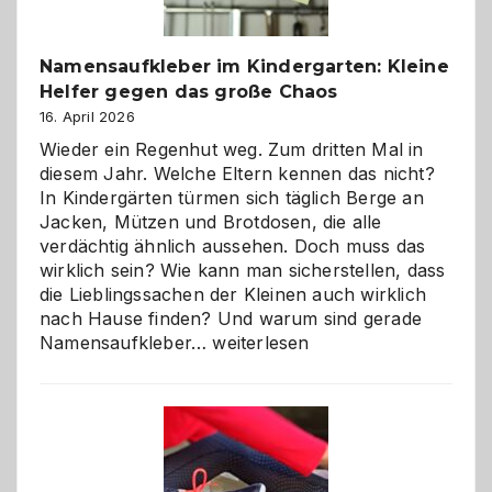
die
richtige
Wahl?
Namensaufkleber im Kindergarten: Kleine
Helfer gegen das große Chaos
16. April 2026
Wieder ein Regenhut weg. Zum dritten Mal in
diesem Jahr. Welche Eltern kennen das nicht?
In Kindergärten türmen sich täglich Berge an
Jacken, Mützen und Brotdosen, die alle
verdächtig ähnlich aussehen. Doch muss das
wirklich sein? Wie kann man sicherstellen, dass
die Lieblingssachen der Kleinen auch wirklich
nach Hause finden? Und warum sind gerade
Namensaufkleber
Namensaufkleber…
weiterlesen
im
Kindergarten:
Kleine
Helfer
gegen
das