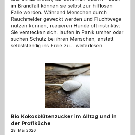
im Brandfall können sie selbst zur hilflosen
Falle werden. Während Menschen durch
Rauchmelder geweckt werden und Fluchtwege
nutzen können, reagieren Hunde oft instinktiv:
Sie verstecken sich, laufen in Panik umher oder
suchen Schutz bei ihren Menschen, anstatt
Wenn
selbstständig ins Freie zu…
weiterlesen
der
beste
Freund
in
Gefahr
ist:
Brandschutz
für
Hunde
im
Bio Kokosblütenzucker im Alltag und in
eigenen
der Profiküche
Zuhause
29. Mai 2026