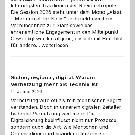
lebendigsten Traditionen der Rheinmetropole.
Die Session 2026 steht unter dem Motto „Alaaf
– Mer dun et för Kölle!“ und rückt damit die
Verbundenheit zur Stadt sowie das
ehrenamtliche Engagement in den Mittelpunkt.
Gewürdigt werden all jene, die sich mit Herzblut
Kölner
für andere…
weiterlesen
Karneval
2026:
Feierlaune
und
Sicher, regional, digital: Warum
ein
Vernetzung mehr als Technik ist
dreifaches
Alaaf!
19. Januar 2026
Vernetzung wird oft als rein technischer Begriff
verstanden. Doch in unserem digitalen Zeitalter
bedeutet Vernetzung weit mehr. Die
Digitalisierung beeinflusst nicht nur Prozesse,
sondern auch die Art, wie Menschen und
Organisationen miteinander interagieren.