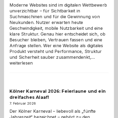
Moderne Websites sind im digitalen Wettbewerb
unverzichtbar – für Sichtbarkeit in
Suchmaschinen und für die Gewinnung von
Neukunden. Nutzer erwarten heute
Geschwindigkeit, mobile Nutzbarkeit und eine
klare Struktur. Genau hier entscheidet sich, ob
Besucher bleiben, Vertrauen fassen und eine
Anfrage stellen. Wer eine Website als digitales
Produkt versteht und Performance, Struktur
Warum
und Sicherheit sauber zusammendenkt,…
technisch
weiterlesen
sauberes
Webdesig
zur
Pflicht
Kölner Karneval 2026: Feierlaune und ein
geworden
dreifaches Alaaf!
ist
7. Februar 2026
Der Kölner Karneval – liebevoll als „fünfte
Jahreszeit“ bezeichnet – gehört zu den