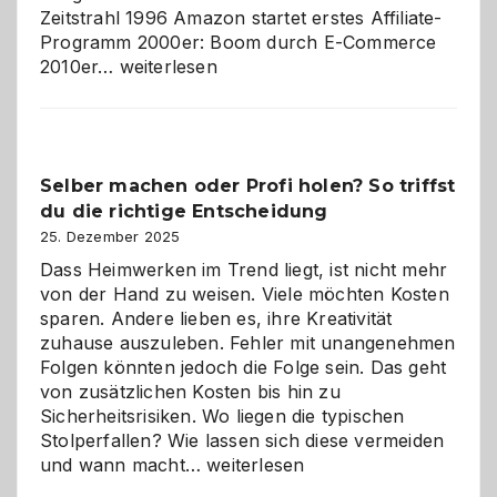
Zeitstrahl 1996 Amazon startet erstes Affiliate-
Programm 2000er: Boom durch E-Commerce
Affiliate-
2010er…
weiterlesen
Programm
im
Überblick:
Chancen,
Selber machen oder Profi holen? So triffst
Herausforderungen
du die richtige Entscheidung
und
Zukunft
25. Dezember 2025
Dass Heimwerken im Trend liegt, ist nicht mehr
von der Hand zu weisen. Viele möchten Kosten
sparen. Andere lieben es, ihre Kreativität
zuhause auszuleben. Fehler mit unangenehmen
Folgen könnten jedoch die Folge sein. Das geht
von zusätzlichen Kosten bis hin zu
Sicherheitsrisiken. Wo liegen die typischen
Stolperfallen? Wie lassen sich diese vermeiden
Selber
und wann macht…
weiterlesen
machen