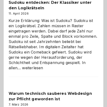
Sudoku entdecken: Der Klassiker unter
den Logikrätseln
11. April 2026
Kurze Erklärung: Was ist Sudoku? Sudoku ist
ein Logikrätsel. Zahlen müssen in Raster
eingetragen werden. Dabei darf jede Zahl nur
einmal pro Zeile, Spalte und Block vorkommen.
Sudoku ist seit Jahrzehnten beliebt bei
Rätselliebhaber. Im digitalen Zeitalter hat
Sudoku ein Comeback gefeiert. Sudoku wird
gerne wegen der Herausforderung, der
Schlichtheit und Entspannung gespielt. In
Sudoku
allen…
weiterlesen
entdecken:
Der
Klassiker
unter
Warum technisch sauberes Webdesign
den
zur Pflicht geworden ist
Logikrätseln
7. März 2026