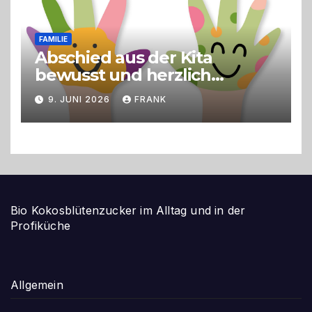
FAMILIE
Abschied aus der Kita
bewusst und herzlich
gestalten
9. JUNI 2026
FRANK
Bio Kokosblütenzucker im Alltag und in der
Profiküche
Allgemein