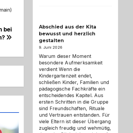
Küche
einfach
omain)
besser
verstehe
Abschied aus der Kita
n bei
bewusst und herzlich
n?
gestalten
9. Juni 2026
Warum dieser Moment
besondere Aufmerksamkeit
verdient Wenn die
Kindergartenzeit endet,
schließen Kinder, Familien und
pädagogische Fachkräfte ein
entscheidendes Kapitel. Aus
ersten Schritten in die Gruppe
sind Freundschaften, Rituale
und Vertrauen entstanden. Für
viele Eltern ist dieser Übergang
zugleich freudig und wehmütig,