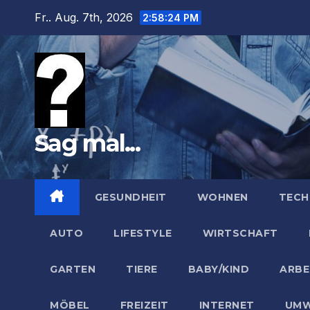
Zum
Fr.. Aug. 7th, 2026
2:58:25 PM
Inhalt
springen
Sag mal...
GESUNDHEIT
WOHNEN
TECH
AUTO
LIFESTYLE
WIRTSCHAFT
GARTEN
TIERE
BABY/KIND
ARBE
MÖBEL
FREIZEIT
INTERNET
UMW