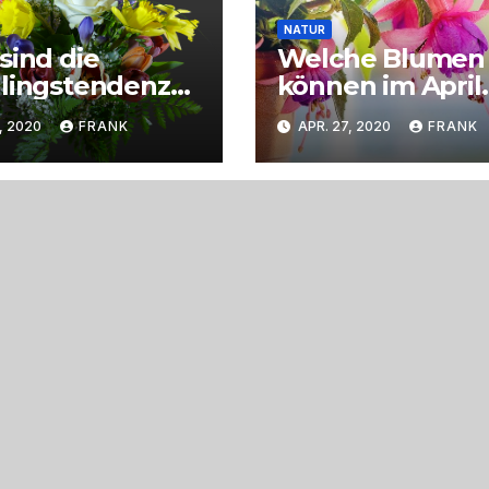
NATUR
sind die
Welche Blumen
lingstendenze
können im April
i
gepflanzt werd
, 2020
FRANK
APR. 27, 2020
FRANK
mensträußen?