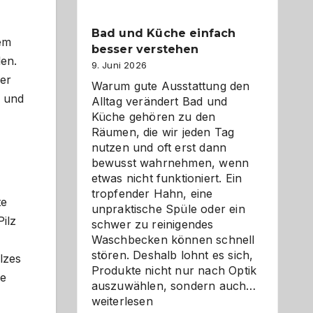
Bad und Küche einfach
sem
besser verstehen
len.
9. Juni 2026
ber
Warum gute Ausstattung den
n und
Alltag verändert Bad und
Küche gehören zu den
Räumen, die wir jeden Tag
nutzen und oft erst dann
bewusst wahrnehmen, wenn
etwas nicht funktioniert. Ein
tropfender Hahn, eine
te
unpraktische Spüle oder ein
ilz
schwer zu reinigendes
Waschbecken können schnell
stören. Deshalb lohnt es sich,
ilzes
Produkte nicht nur nach Optik
he
Bad
auszuwählen, sondern auch…
und
weiterlesen