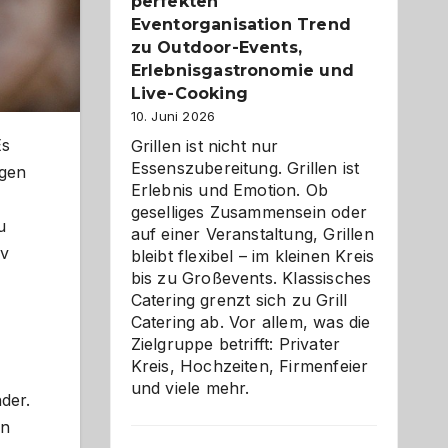
Reiseziele
perfekten
zu
Eventorganisation Trend
entdecken
zu Outdoor-Events,
Erlebnisgastronomie und
Live-Cooking
10. Juni 2026
Es
Grillen ist nicht nur
Essenszubereitung. Grillen ist
igen
Erlebnis und Emotion. Ob
geselliges Zusammensein oder
u
auf einer Veranstaltung, Grillen
iv
bleibt flexibel – im kleinen Kreis
bis zu Großevents. Klassisches
Catering grenzt sich zu Grill
Catering ab. Vor allem, was die
Zielgruppe betrifft: Privater
Kreis, Hochzeiten, Firmenfeier
und viele mehr.
der.
rn