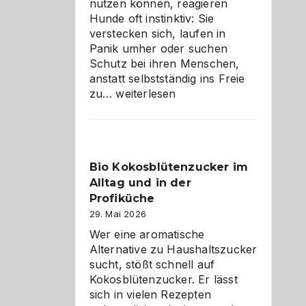
nutzen können, reagieren
Hunde oft instinktiv: Sie
verstecken sich, laufen in
Panik umher oder suchen
Schutz bei ihren Menschen,
anstatt selbstständig ins Freie
Wenn
zu…
weiterlesen
der
beste
Freund
in
Bio Kokosblütenzucker im
Gefahr
Alltag und in der
ist:
Brandschutz
Profiküche
für
29. Mai 2026
Hunde
Wer eine aromatische
im
Alternative zu Haushaltszucker
eigenen
sucht, stößt schnell auf
Zuhause
Kokosblütenzucker. Er lässt
sich in vielen Rezepten