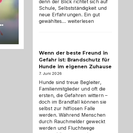
denn der Blick richtet sich auf
Schule, Selbstständigkeit und
neue Erfahrungen. Ein gut
Abschied
gewähltes…
weiterlesen
aus
en?
der
Kita
bewusst
Wenn der beste Freund in
und
Gefahr ist: Brandschutz für
herzlich
gestalten
Hunde im eigenen Zuhause
7. Juni 2026
Hunde sind treue Begleiter,
Familienmitglieder und oft die
ersten, die Gefahren wittern –
doch im Brandfall können sie
selbst zur hilflosen Falle
werden. Während Menschen
durch Rauchmelder geweckt
werden und Fluchtwege