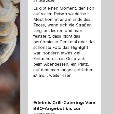
26. Juli 2026
Es gibt einen Moment, der sich
auf vielen Reisen wiederholt.
Meist kommt er am Ende des
Tages, wenn sich die Straßen
langsam leeren und man
feststellt, dass nicht das
berühmteste Denkmal oder das
schönste Foto das Highlight
war, sondern etwas viel
Einfacheres: ein Gespräch
beim Abendessen, ein Platz,
auf dem man länger geblieben
Als
ist als…
weiterlesen
Paar
reisen
–
die
Erlebnis Grill-Catering: Vom
Gelegenheit,
BBQ-Angebot bis zur
neue