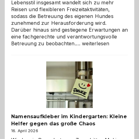
Lebensstil insgesamt wandelt sich zu mehr
Reisen und flexibleren Freizeitaktivitäten,
sodass die Betreuung des eigenen Hundes
zunehmend zur Herausforderung wird.
Darüber hinaus sind gestiegene Erwartungen an
eine fachgerechte und verantwortungsvolle
Betreuung
Betreuung zu beobachten.…
weiterlesen
mit
Verantwortung
–
wann
ist
eine
Hundepension
die
richtige
Wahl?
Namensaufkleber im Kindergarten: Kleine
Helfer gegen das große Chaos
16. April 2026