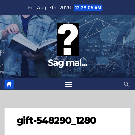
Zum
Fr.. Aug. 7th, 2026
12:38:06 AM
Inhalt
springen
Sag mal...
gift-548290_1280