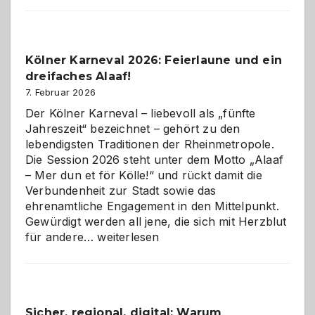
Webdesig
zur
Pflicht
Kölner Karneval 2026: Feierlaune und ein
geworden
dreifaches Alaaf!
ist
7. Februar 2026
Der Kölner Karneval – liebevoll als „fünfte
Jahreszeit“ bezeichnet – gehört zu den
lebendigsten Traditionen der Rheinmetropole.
Die Session 2026 steht unter dem Motto „Alaaf
– Mer dun et för Kölle!“ und rückt damit die
Verbundenheit zur Stadt sowie das
ehrenamtliche Engagement in den Mittelpunkt.
Gewürdigt werden all jene, die sich mit Herzblut
Kölner
für andere…
weiterlesen
Karneval
2026:
Feierlaune
und
Sicher, regional, digital: Warum
ein