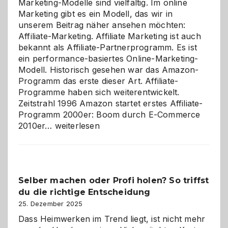
Marketing-Modelle sind vielfältig. Im online
Marketing gibt es ein Modell, das wir in
unserem Beitrag näher ansehen möchten:
Affiliate-Marketing. Affiliate Marketing ist auch
bekannt als Affiliate-Partnerprogramm. Es ist
ein performance-basiertes Online-Marketing-
Modell. Historisch gesehen war das Amazon-
Programm das erste dieser Art. Affiliate-
Programme haben sich weiterentwickelt.
Zeitstrahl 1996 Amazon startet erstes Affiliate-
Programm 2000er: Boom durch E-Commerce
Affiliate-
2010er…
weiterlesen
Programm
im
Überblick:
Chancen,
Selber machen oder Profi holen? So triffst
Herausforderungen
du die richtige Entscheidung
und
Zukunft
25. Dezember 2025
Dass Heimwerken im Trend liegt, ist nicht mehr