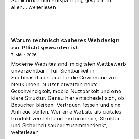
Schlichtheit und Entspannung gespielt. In
Sudoku
allen…
weiterlesen
entdecken:
Der
Klassiker
unter
Warum technisch sauberes Webdesign
den
zur Pflicht geworden ist
Logikrätseln
7. März 2026
Moderne Websites sind im digitalen Wettbewerb
unverzichtbar – für Sichtbarkeit in
Suchmaschinen und für die Gewinnung von
Neukunden. Nutzer erwarten heute
Geschwindigkeit, mobile Nutzbarkeit und eine
klare Struktur. Genau hier entscheidet sich, ob
Besucher bleiben, Vertrauen fassen und eine
Anfrage stellen. Wer eine Website als digitales
Produkt versteht und Performance, Struktur
Warum
und Sicherheit sauber zusammendenkt,…
technisch
weiterlesen
sauberes