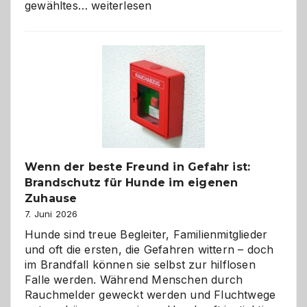
Abschied
gewähltes…
weiterlesen
aus
der
Kita
bewusst
und
herzlich
gestalten
Wenn der beste Freund in Gefahr ist:
Brandschutz für Hunde im eigenen
Zuhause
7. Juni 2026
Hunde sind treue Begleiter, Familienmitglieder
und oft die ersten, die Gefahren wittern – doch
im Brandfall können sie selbst zur hilflosen
Falle werden. Während Menschen durch
Rauchmelder geweckt werden und Fluchtwege