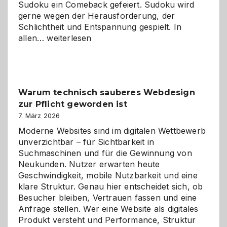
Sudoku ein Comeback gefeiert. Sudoku wird
gerne wegen der Herausforderung, der
Schlichtheit und Entspannung gespielt. In
Sudoku
allen…
weiterlesen
entdecken:
Der
Klassiker
unter
Warum technisch sauberes Webdesign
den
zur Pflicht geworden ist
Logikrätseln
7. März 2026
Moderne Websites sind im digitalen Wettbewerb
unverzichtbar – für Sichtbarkeit in
Suchmaschinen und für die Gewinnung von
Neukunden. Nutzer erwarten heute
Geschwindigkeit, mobile Nutzbarkeit und eine
klare Struktur. Genau hier entscheidet sich, ob
Besucher bleiben, Vertrauen fassen und eine
Anfrage stellen. Wer eine Website als digitales
Produkt versteht und Performance, Struktur