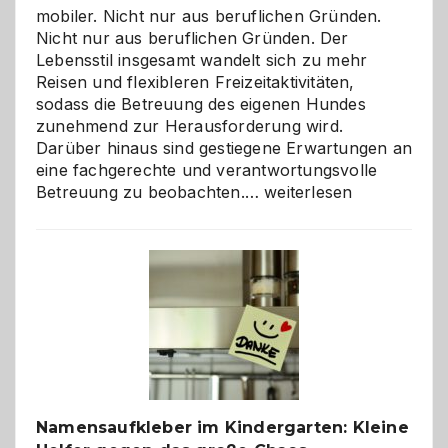
mobiler. Nicht nur aus beruflichen Gründen.
Nicht nur aus beruflichen Gründen. Der
Lebensstil insgesamt wandelt sich zu mehr
Reisen und flexibleren Freizeitaktivitäten,
sodass die Betreuung des eigenen Hundes
zunehmend zur Herausforderung wird.
Darüber hinaus sind gestiegene Erwartungen an
eine fachgerechte und verantwortungsvolle
Betreuung
Betreuung zu beobachten.…
weiterlesen
mit
Verantwortung
–
wann
ist
eine
Hundepension
die
richtige
Wahl?
Namensaufkleber im Kindergarten: Kleine