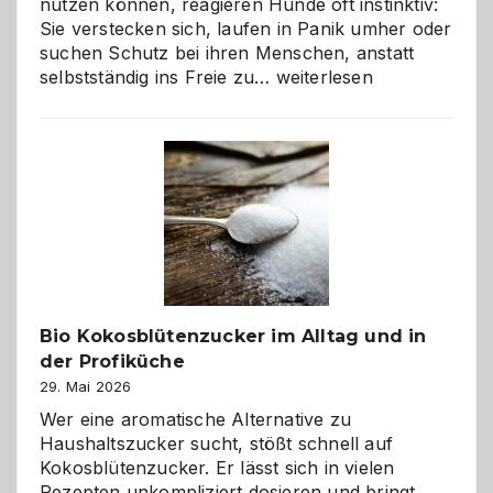
nutzen können, reagieren Hunde oft instinktiv:
Sie verstecken sich, laufen in Panik umher oder
suchen Schutz bei ihren Menschen, anstatt
Wenn
selbstständig ins Freie zu…
weiterlesen
der
beste
Freund
in
Gefahr
ist:
Brandschutz
für
Hunde
im
Bio Kokosblütenzucker im Alltag und in
eigenen
der Profiküche
Zuhause
29. Mai 2026
Wer eine aromatische Alternative zu
Haushaltszucker sucht, stößt schnell auf
Kokosblütenzucker. Er lässt sich in vielen
Rezepten unkompliziert dosieren und bringt