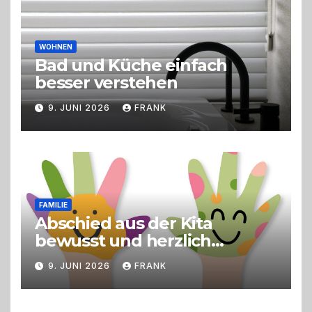
WOHNEN
Bad und Küche einfach
besser verstehen
9. JUNI 2026
FRANK
FAMILIE
Abschied aus der Kita
bewusst und herzlich
gestalten
9. JUNI 2026
FRANK