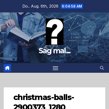
Zum
Do.. Aug. 6th, 2026
6:04:59 AM
Inhalt
springen
Sag mal...
christmas-balls-
2900373_1280