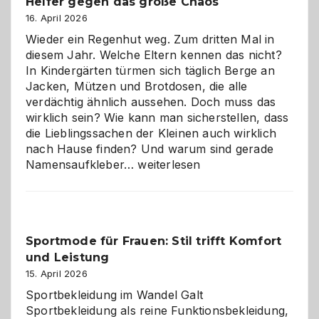
Helfer gegen das große Chaos
16. April 2026
Wieder ein Regenhut weg. Zum dritten Mal in
diesem Jahr. Welche Eltern kennen das nicht?
In Kindergärten türmen sich täglich Berge an
Jacken, Mützen und Brotdosen, die alle
verdächtig ähnlich aussehen. Doch muss das
wirklich sein? Wie kann man sicherstellen, dass
die Lieblingssachen der Kleinen auch wirklich
nach Hause finden? Und warum sind gerade
Namensaufkleber
Namensaufkleber…
weiterlesen
im
Kindergarten:
Kleine
Helfer
Sportmode für Frauen: Stil trifft Komfort
gegen
und Leistung
das
große
15. April 2026
Chaos
Sportbekleidung im Wandel Galt
Sportbekleidung als reine Funktionsbekleidung,