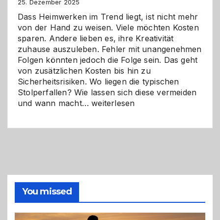
Zukunft
25. Dezember 2025
Dass Heimwerken im Trend liegt, ist nicht mehr
von der Hand zu weisen. Viele möchten Kosten
sparen. Andere lieben es, ihre Kreativität
zuhause auszuleben. Fehler mit unangenehmen
Folgen könnten jedoch die Folge sein. Das geht
von zusätzlichen Kosten bis hin zu
Sicherheitsrisiken. Wo liegen die typischen
Stolperfallen? Wie lassen sich diese vermeiden
Selber
und wann macht…
weiterlesen
machen
oder
Profi
holen?
So
triffst
du
die
You missed
richtige
Entscheidung