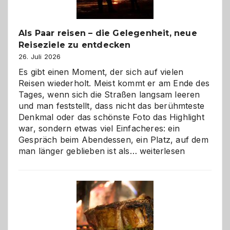
Als Paar reisen – die Gelegenheit, neue
Reiseziele zu entdecken
26. Juli 2026
Es gibt einen Moment, der sich auf vielen
Reisen wiederholt. Meist kommt er am Ende des
Tages, wenn sich die Straßen langsam leeren
und man feststellt, dass nicht das berühmteste
Denkmal oder das schönste Foto das Highlight
war, sondern etwas viel Einfacheres: ein
Gespräch beim Abendessen, ein Platz, auf dem
Als
man länger geblieben ist als…
weiterlesen
Paar
reisen
–
die
Gelegenheit,
neue
Reiseziele