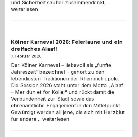
Warum
und Sicherheit sauber zusammendenkt,…
technisch
weiterlesen
sauberes
Webdesig
zur
Pflicht
Kölner Karneval 2026: Feierlaune und ein
geworden
dreifaches Alaaf!
ist
7. Februar 2026
Der Kölner Karneval – liebevoll als „fünfte
Jahreszeit“ bezeichnet – gehört zu den
lebendigsten Traditionen der Rheinmetropole.
Die Session 2026 steht unter dem Motto „Alaaf
– Mer dun et för Kölle!“ und rückt damit die
Verbundenheit zur Stadt sowie das
ehrenamtliche Engagement in den Mittelpunkt.
Gewürdigt werden all jene, die sich mit Herzblut
Kölner
für andere…
weiterlesen
Karneval
2026: