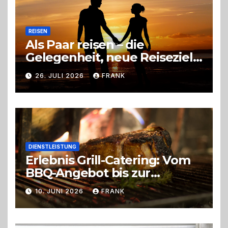
REISEN
Als Paar reisen – die
Gelegenheit, neue Reiseziele
zu entdecken
26. JULI 2026
FRANK
DIENSTLEISTUNG
Erlebnis Grill-Catering: Vom
BBQ-Angebot bis zur
perfekten Eventorganisation
10. JUNI 2026
FRANK
Trend zu Outdoor-Events,
Erlebnisgastronomie und
Live-Cooking