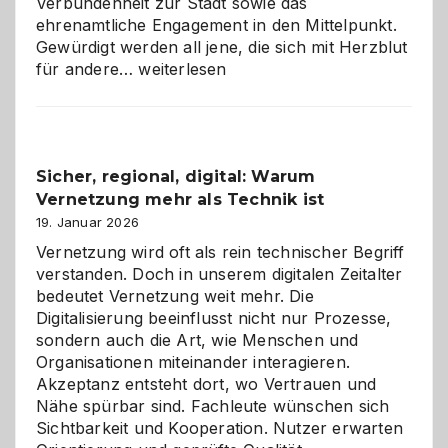
Verbundenheit zur Stadt sowie das
ehrenamtliche Engagement in den Mittelpunkt.
Gewürdigt werden all jene, die sich mit Herzblut
Kölner
für andere…
weiterlesen
Karneval
2026:
Feierlaune
und
Sicher, regional, digital: Warum
ein
Vernetzung mehr als Technik ist
dreifaches
Alaaf!
19. Januar 2026
Vernetzung wird oft als rein technischer Begriff
verstanden. Doch in unserem digitalen Zeitalter
bedeutet Vernetzung weit mehr. Die
Digitalisierung beeinflusst nicht nur Prozesse,
sondern auch die Art, wie Menschen und
Organisationen miteinander interagieren.
Akzeptanz entsteht dort, wo Vertrauen und
Nähe spürbar sind. Fachleute wünschen sich
Sichtbarkeit und Kooperation. Nutzer erwarten