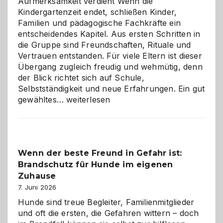
Aufmerksamkeit verdient Wenn die
Kindergartenzeit endet, schließen Kinder,
Familien und pädagogische Fachkräfte ein
entscheidendes Kapitel. Aus ersten Schritten in
die Gruppe sind Freundschaften, Rituale und
Vertrauen entstanden. Für viele Eltern ist dieser
Übergang zugleich freudig und wehmütig, denn
der Blick richtet sich auf Schule,
Selbstständigkeit und neue Erfahrungen. Ein gut
Abschied
gewähltes…
weiterlesen
aus
der
Kita
bewusst
Wenn der beste Freund in Gefahr ist:
und
Brandschutz für Hunde im eigenen
herzlich
gestalten
Zuhause
7. Juni 2026
Hunde sind treue Begleiter, Familienmitglieder
und oft die ersten, die Gefahren wittern – doch