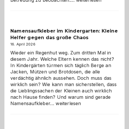
mit
Verantwortung
–
wann
Namensaufkleber im Kindergarten: Kleine
ist
Helfer gegen das große Chaos
eine
Hundepension
16. April 2026
die
Wieder ein Regenhut weg. Zum dritten Mal in
richtige
diesem Jahr. Welche Eltern kennen das nicht?
Wahl?
In Kindergärten türmen sich täglich Berge an
Jacken, Mützen und Brotdosen, die alle
verdächtig ähnlich aussehen. Doch muss das
wirklich sein? Wie kann man sicherstellen, dass
die Lieblingssachen der Kleinen auch wirklich
nach Hause finden? Und warum sind gerade
Namensaufkleber
Namensaufkleber…
weiterlesen
im
Kindergarten:
Kleine
Helfer