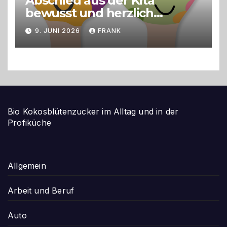
Abschied aus der Kita
bewusst und herzlich
gestalten
9. JUNI 2026
FRANK
Bio Kokosblütenzucker im Alltag und in der
Profiküche
Allgemein
Arbeit und Beruf
Auto