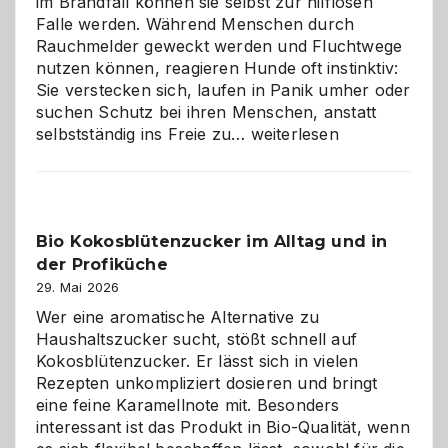
im Brandfall können sie selbst zur hilflosen
Falle werden. Während Menschen durch
Rauchmelder geweckt werden und Fluchtwege
nutzen können, reagieren Hunde oft instinktiv:
Sie verstecken sich, laufen in Panik umher oder
suchen Schutz bei ihren Menschen, anstatt
Wenn
selbstständig ins Freie zu…
weiterlesen
der
beste
Freund
in
Bio Kokosblütenzucker im Alltag und in
Gefahr
der Profiküche
ist:
Brandschutz
29. Mai 2026
für
Wer eine aromatische Alternative zu
Hunde
Haushaltszucker sucht, stößt schnell auf
im
Kokosblütenzucker. Er lässt sich in vielen
eigenen
Rezepten unkompliziert dosieren und bringt
Zuhause
eine feine Karamellnote mit. Besonders
interessant ist das Produkt in Bio-Qualität, wenn