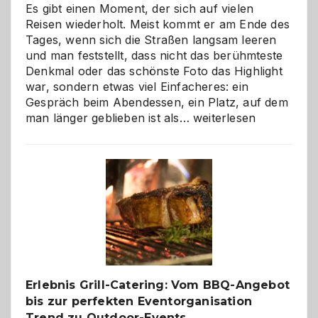
Es gibt einen Moment, der sich auf vielen
Reisen wiederholt. Meist kommt er am Ende des
Tages, wenn sich die Straßen langsam leeren
und man feststellt, dass nicht das berühmteste
Denkmal oder das schönste Foto das Highlight
war, sondern etwas viel Einfacheres: ein
Gespräch beim Abendessen, ein Platz, auf dem
Als
man länger geblieben ist als…
weiterlesen
Paar
reisen
–
die
Gelegenheit,
neue
Reiseziele
zu
entdecken
Erlebnis Grill-Catering: Vom BBQ-Angebot
bis zur perfekten Eventorganisation
Trend zu Outdoor-Events,