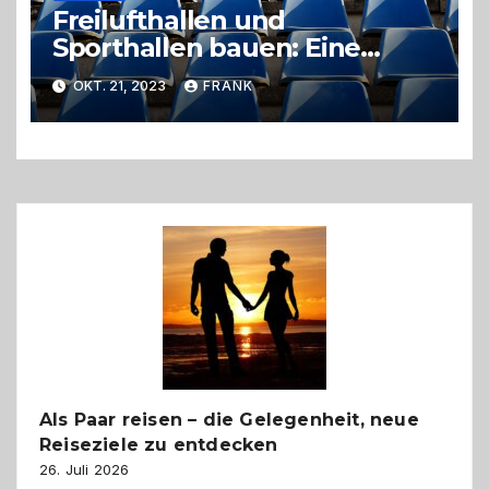
Freilufthallen und
Sporthallen bauen: Eine
ökologische und
OKT. 21, 2023
FRANK
ökonomische Lösung
Als Paar reisen – die Gelegenheit, neue
Reiseziele zu entdecken
26. Juli 2026