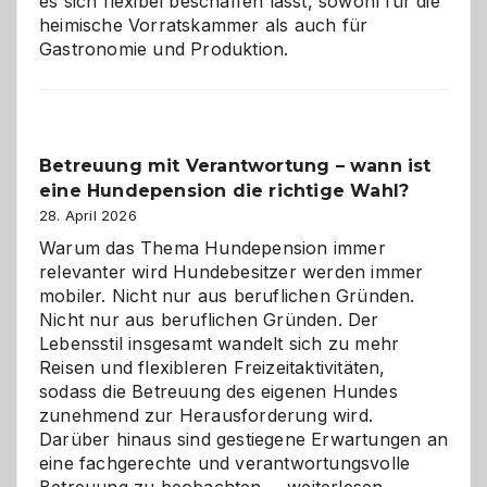
es sich flexibel beschaffen lässt, sowohl für die
heimische Vorratskammer als auch für
Gastronomie und Produktion.
Betreuung mit Verantwortung – wann ist
eine Hundepension die richtige Wahl?
28. April 2026
Warum das Thema Hundepension immer
relevanter wird Hundebesitzer werden immer
mobiler. Nicht nur aus beruflichen Gründen.
Nicht nur aus beruflichen Gründen. Der
Lebensstil insgesamt wandelt sich zu mehr
Reisen und flexibleren Freizeitaktivitäten,
sodass die Betreuung des eigenen Hundes
zunehmend zur Herausforderung wird.
Darüber hinaus sind gestiegene Erwartungen an
eine fachgerechte und verantwortungsvolle
Betreuung
Betreuung zu beobachten.…
weiterlesen