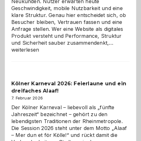
Neukunden. Nutzer erwarten heute
Geschwindigkeit, mobile Nutzbarkeit und eine
klare Struktur. Genau hier entscheidet sich, ob
Besucher bleiben, Vertrauen fassen und eine
Anfrage stellen. Wer eine Website als digitales
Produkt versteht und Performance, Struktur
Warum
und Sicherheit sauber zusammendenkt,…
technisch
weiterlesen
sauberes
Webdesig
zur
Pflicht
Kölner Karneval 2026: Feierlaune und ein
geworden
dreifaches Alaaf!
ist
7. Februar 2026
Der Kölner Karneval – liebevoll als „fünfte
Jahreszeit“ bezeichnet – gehört zu den
lebendigsten Traditionen der Rheinmetropole.
Die Session 2026 steht unter dem Motto „Alaaf
– Mer dun et för Kölle!“ und rückt damit die