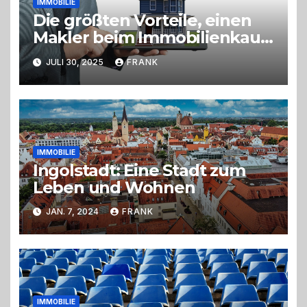
IMMOBILIE
Die größten Vorteile, einen
Makler beim Immobilienkauf
einzuschalten
JULI 30, 2025
FRANK
IMMOBILIE
Ingolstadt: Eine Stadt zum
Leben und Wohnen
JAN. 7, 2024
FRANK
IMMOBILIE