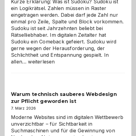
Kurze Erklärung: Was ist Sudoku? Sudoku ist
ein Logikrätsel. Zahlen müssen in Raster
eingetragen werden. Dabei darf jede Zahl nur
einmal pro Zeile, Spalte und Block vorkommen.
Sudoku ist seit Jahrzehnten beliebt bei
Rätselliebhaber. Im digitalen Zeitalter hat
Sudoku ein Comeback gefeiert. Sudoku wird
gerne wegen der Herausforderung, der
Schlichtheit und Entspannung gespielt. In
Sudoku
allen…
weiterlesen
entdecken:
Der
Klassiker
unter
Warum technisch sauberes Webdesign
den
zur Pflicht geworden ist
Logikrätseln
7. März 2026
Moderne Websites sind im digitalen Wettbewerb
unverzichtbar – für Sichtbarkeit in
Suchmaschinen und für die Gewinnung von