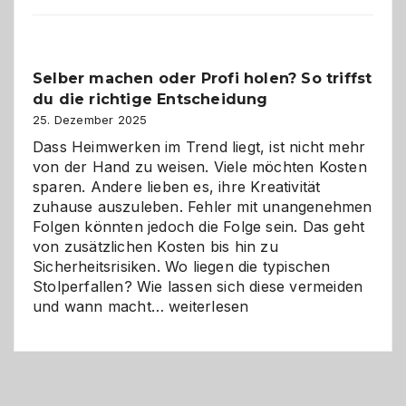
im
Überblick:
Chancen,
Selber machen oder Profi holen? So triffst
Herausforderungen
du die richtige Entscheidung
und
Zukunft
25. Dezember 2025
Dass Heimwerken im Trend liegt, ist nicht mehr
von der Hand zu weisen. Viele möchten Kosten
sparen. Andere lieben es, ihre Kreativität
zuhause auszuleben. Fehler mit unangenehmen
Folgen könnten jedoch die Folge sein. Das geht
von zusätzlichen Kosten bis hin zu
Sicherheitsrisiken. Wo liegen die typischen
Stolperfallen? Wie lassen sich diese vermeiden
Selber
und wann macht…
weiterlesen
machen
oder
Profi
holen?
So