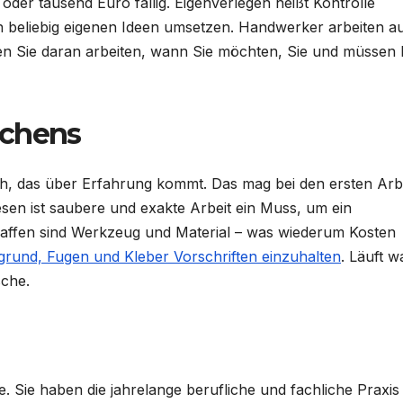
 oder tausend Euro fällig. Eigenverlegen heißt Kontrolle
n beliebig eigenen Ideen umsetzen. Handwerker arbeiten a
en Sie daran arbeiten, wann Sie möchten, Sie und müssen 
achens
lich, das über Erfahrung kommt. Das mag bei den ersten Arb
esen ist saubere und exakte Arbeit ein Muss, um ein
affen sind Werkzeug und Material – was wiederum Kosten
grund, Fugen und Kleber Vorschriften einzuhalten
. Läuft w
sche.
ile. Sie haben die jahrelange berufliche und fachliche Praxi