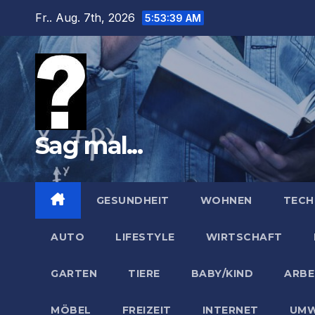
Zum
Fr.. Aug. 7th, 2026
5:53:40 AM
Inhalt
springen
Sag mal...
GESUNDHEIT
WOHNEN
TECH
AUTO
LIFESTYLE
WIRTSCHAFT
GARTEN
TIERE
BABY/KIND
ARBE
MÖBEL
FREIZEIT
INTERNET
UMW