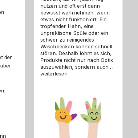
nutzen und oft erst dann
en
bewusst wahrnehmen, wenn
etwas nicht funktioniert. Ein
tropfender Hahn, eine
unpraktische Spüle oder ein
schwer zu reinigendes
Waschbecken können schnell
stören. Deshalb lohnt es sich,
t der
Produkte nicht nur nach Optik
 über
Bad
auszuwählen, sondern auch…
und
weiterlesen
Küche
einfach
en.
besser
verstehe
ann