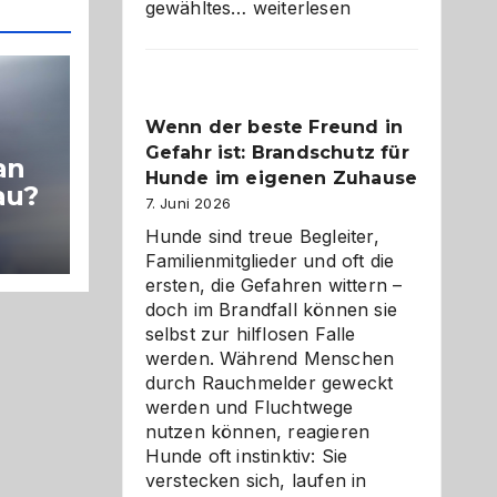
Abschied
gewähltes…
weiterlesen
aus
der
Kita
bewusst
Wenn der beste Freund in
und
Gefahr ist: Brandschutz für
herzlich
an
gestalten
Hunde im eigenen Zuhause
au?
7. Juni 2026
Hunde sind treue Begleiter,
Familienmitglieder und oft die
ersten, die Gefahren wittern –
doch im Brandfall können sie
selbst zur hilflosen Falle
werden. Während Menschen
durch Rauchmelder geweckt
werden und Fluchtwege
nutzen können, reagieren
Hunde oft instinktiv: Sie
verstecken sich, laufen in