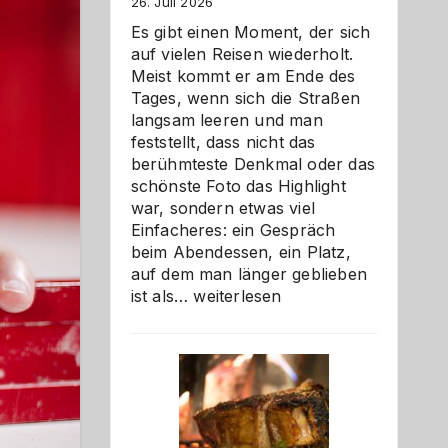
26. Juli 2026
Es gibt einen Moment, der sich
auf vielen Reisen wiederholt.
Meist kommt er am Ende des
Tages, wenn sich die Straßen
langsam leeren und man
feststellt, dass nicht das
berühmteste Denkmal oder das
schönste Foto das Highlight
war, sondern etwas viel
Einfacheres: ein Gespräch
beim Abendessen, ein Platz,
auf dem man länger geblieben
Als
ist als…
weiterlesen
Paar
reisen
–
die
Gelegenheit,
neue