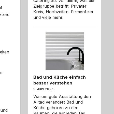
Catering ab. Vor allem, was die
Zielgruppe betrifft: Privater
uf
Kreis, Hochzeiten, Firmenfeier
keine
und viele mehr.
eiten
ar
Bad und Küche einfach
besser verstehen
9. Juni 2026
Warum gute Ausstattung den
Alltag verändert Bad und
Küche gehören zu den
s und
Räumen, die wir jeden Tag