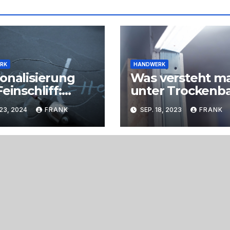
RK
HANDWERK
onalisierung
Was versteht m
Feinschliff:
unter Trockenb
tive Ideen
23, 2024
FRANK
SEP. 18, 2023
FRANK
estellt