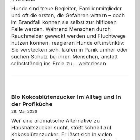
Hunde sind treue Begleiter, Familienmitglieder
und oft die ersten, die Gefahren wittern – doch
im Brandfall können sie selbst zur hilflosen
Falle werden. Während Menschen durch
Rauchmelder geweckt werden und Fluchtwege
nutzen können, reagieren Hunde oft instinktiv:
Sie verstecken sich, laufen in Panik umher oder
suchen Schutz bei ihren Menschen, anstatt
Wenn
selbstständig ins Freie zu…
weiterlesen
der
beste
Freund
in
Bio Kokosblütenzucker im Alltag und in
Gefahr
der Profiküche
ist:
Brandschutz
29. Mai 2026
für
Wer eine aromatische Alternative zu
Hunde
Haushaltszucker sucht, stößt schnell auf
im
Kokosblütenzucker. Er lässt sich in vielen
eigenen