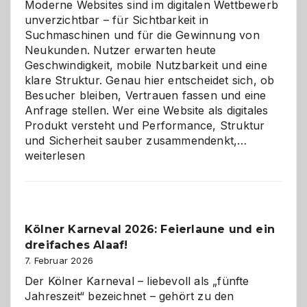
Moderne Websites sind im digitalen Wettbewerb
unverzichtbar – für Sichtbarkeit in
Suchmaschinen und für die Gewinnung von
Neukunden. Nutzer erwarten heute
Geschwindigkeit, mobile Nutzbarkeit und eine
klare Struktur. Genau hier entscheidet sich, ob
Besucher bleiben, Vertrauen fassen und eine
Anfrage stellen. Wer eine Website als digitales
Produkt versteht und Performance, Struktur
Warum
und Sicherheit sauber zusammendenkt,…
technisch
weiterlesen
sauberes
Webdesig
zur
Pflicht
Kölner Karneval 2026: Feierlaune und ein
geworden
dreifaches Alaaf!
ist
7. Februar 2026
Der Kölner Karneval – liebevoll als „fünfte
Jahreszeit“ bezeichnet – gehört zu den