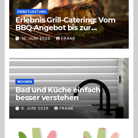
DIENSTLEISTUNG
Erlebnis Grill-Catering: Vom
BBQ-Angebot bis zur
perfekten Eventorganisation
10. JUNI 2026
FRANK
Trend zu Outdoor-Events,
Erlebnisgastronomie und
Live-Cooking
WOHNEN
Bad und Küche einfach
besser verstehen
9. JUNI 2026
FRANK