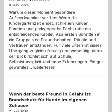
9. Juni 2026
Warum dieser Moment besondere
Aufmerksamkeit verdient Wenn die
Kindergartenzeit endet, schließen Kinder,
Familien und pädagogische Fachkräfte ein
entscheidendes Kapitel. Aus ersten Schritten in
die Gruppe sind Freundschaften, Rituale und
Vertrauen entstanden. Für viele Eltern ist dieser
Übergang zugleich freudig und wehmütig, denn
der Blick richtet sich auf Schule,
Selbstständigkeit und neue Erfahrungen. Ein gut
Abschied
gewähltes…
weiterlesen
aus
der
Kita
bewusst
Wenn der beste Freund in Gefahr ist:
und
Brandschutz für Hunde im eigenen
herzlich
gestalten
Zuhause
7. Juni 2026