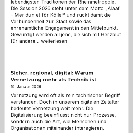
lebendigsten Traditionen der Rheinmetropole.
Die Session 2026 steht unter dem Motto „Alaaf
– Mer dun et för Kölle!“ und rückt damit die
Verbundenheit zur Stadt sowie das
ehrenamtliche Engagement in den Mittelpunkt.
Gewürdigt werden all jene, die sich mit Herzblut
Kölner
für andere…
weiterlesen
Karneval
2026:
Feierlaune
und
Sicher, regional, digital: Warum
ein
Vernetzung mehr als Technik ist
dreifaches
Alaaf!
19. Januar 2026
Vernetzung wird oft als rein technischer Begriff
verstanden. Doch in unserem digitalen Zeitalter
bedeutet Vernetzung weit mehr. Die
Digitalisierung beeinflusst nicht nur Prozesse,
sondern auch die Art, wie Menschen und
Organisationen miteinander interagieren.