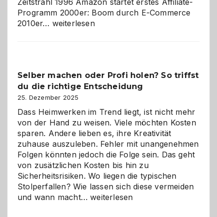
Zeitstrahl 1996 Amazon startet erstes Affiliate-
Programm 2000er: Boom durch E-Commerce
Affiliate-
2010er…
weiterlesen
Programm
im
Überblick:
Chancen,
Selber machen oder Profi holen? So triffst
Herausforderungen
du die richtige Entscheidung
und
Zukunft
25. Dezember 2025
Dass Heimwerken im Trend liegt, ist nicht mehr
von der Hand zu weisen. Viele möchten Kosten
sparen. Andere lieben es, ihre Kreativität
zuhause auszuleben. Fehler mit unangenehmen
Folgen könnten jedoch die Folge sein. Das geht
von zusätzlichen Kosten bis hin zu
Sicherheitsrisiken. Wo liegen die typischen
Stolperfallen? Wie lassen sich diese vermeiden
Selber
und wann macht…
weiterlesen
machen