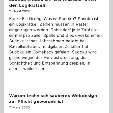
den Logikrätseln
11. April 2026
Kurze Erklärung: Was ist Sudoku? Sudoku ist
ein Logikrätsel. Zahlen müssen in Raster
eingetragen werden. Dabei darf jede Zahl nur
einmal pro Zeile, Spalte und Block vorkommen.
Sudoku ist seit Jahrzehnten beliebt bei
Rätselliebhaber. Im digitalen Zeitalter hat
Sudoku ein Comeback gefeiert. Sudoku wird
gerne wegen der Herausforderung, der
Schlichtheit und Entspannung gespielt. In
Sudoku
allen…
weiterlesen
entdecken:
Der
Klassiker
unter
Warum technisch sauberes Webdesign
den
zur Pflicht geworden ist
Logikrätseln
7. März 2026