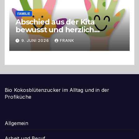
FAMILIE
Abschied aus der Kita
bewusst und herzlich
gestalten
9. JUNI 2026
FRANK
Bio Kokosblütenzucker im Alltag und in der
Profiküche
Allgemein
Arbeit und Beruf