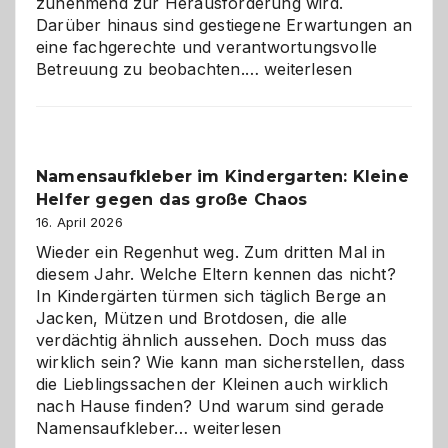
zunehmend zur Herausforderung wird.
Darüber hinaus sind gestiegene Erwartungen an
eine fachgerechte und verantwortungsvolle
Betreuung
Betreuung zu beobachten.…
weiterlesen
mit
Verantwortung
–
wann
Namensaufkleber im Kindergarten: Kleine
ist
Helfer gegen das große Chaos
eine
Hundepension
16. April 2026
die
Wieder ein Regenhut weg. Zum dritten Mal in
richtige
diesem Jahr. Welche Eltern kennen das nicht?
Wahl?
In Kindergärten türmen sich täglich Berge an
Jacken, Mützen und Brotdosen, die alle
verdächtig ähnlich aussehen. Doch muss das
wirklich sein? Wie kann man sicherstellen, dass
die Lieblingssachen der Kleinen auch wirklich
nach Hause finden? Und warum sind gerade
Namensaufkleber
Namensaufkleber…
weiterlesen