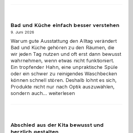
Bad und Küche einfach besser verstehen
9. Juni 2026
Warum gute Ausstattung den Alltag verändert
Bad und Küche gehören zu den Räumen, die
wir jeden Tag nutzen und oft erst dann bewusst
wahrnehmen, wenn etwas nicht funktioniert.
Ein tropfender Hahn, eine unpraktische Spüle
oder ein schwer zu reinigendes Waschbecken
können schnell stören. Deshalb lohnt es sich,
Produkte nicht nur nach Optik auszuwählen,
Bad
sondern auch…
weiterlesen
und
Küche
einfach
besser
Abschied aus der Kita bewusst und
verstehen
herzlich gestalten