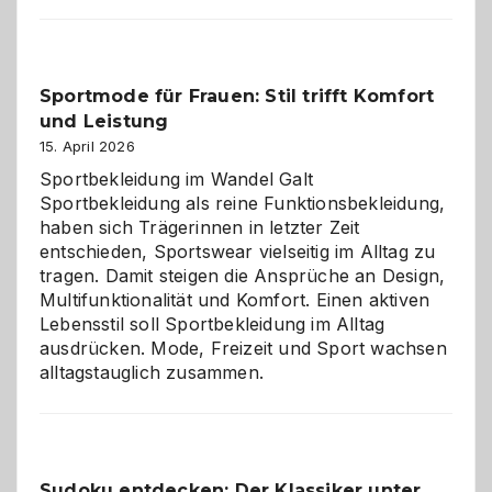
im
Kindergarten:
Kleine
Helfer
Sportmode für Frauen: Stil trifft Komfort
gegen
und Leistung
das
große
15. April 2026
Chaos
Sportbekleidung im Wandel Galt
Sportbekleidung als reine Funktionsbekleidung,
haben sich Trägerinnen in letzter Zeit
entschieden, Sportswear vielseitig im Alltag zu
tragen. Damit steigen die Ansprüche an Design,
Multifunktionalität und Komfort. Einen aktiven
Lebensstil soll Sportbekleidung im Alltag
ausdrücken. Mode, Freizeit und Sport wachsen
alltagstauglich zusammen.
Sudoku entdecken: Der Klassiker unter