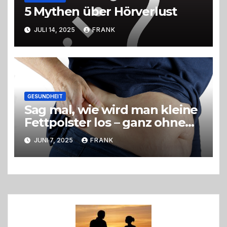
5 Mythen über Hörverlust
JULI 14, 2025
FRANK
GESUNDHEIT
Sag mal, wie wird man kleine
Fettpolster los – ganz ohne
OP?
JUNI 7, 2025
FRANK