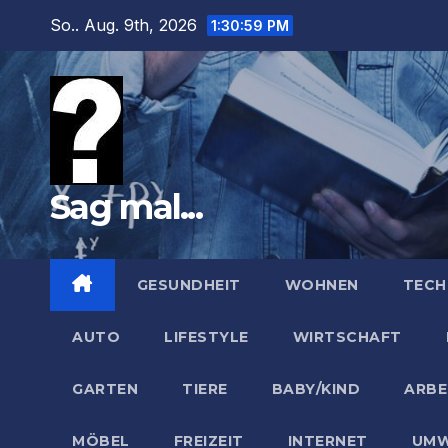
Zum
So.. Aug. 9th, 2026
1:31:00 PM
Inhalt
springen
Sag mal...
GESUNDHEIT
WOHNEN
TECH
AUTO
LIFESTYLE
WIRTSCHAFT
GARTEN
TIERE
BABY/KIND
ARBE
MÖBEL
FREIZEIT
INTERNET
UMW