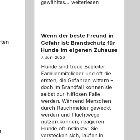
Abschied
gewähltes…
weiterlesen
aus
der
Kita
bewusst
Wenn der beste Freund in
und
rten
Gefahr ist: Brandschutz für
herzlich
gestalten
Hunde im eigenen Zuhause
7. Juni 2026
Hunde sind treue Begleiter,
Familienmitglieder und oft die
ersten, die Gefahren wittern –
doch im Brandfall können sie
selbst zur hilflosen Falle
werden. Während Menschen
durch Rauchmelder geweckt
werden und Fluchtwege
nutzen können, reagieren
Hunde oft instinktiv: Sie
e
verstecken sich, laufen in