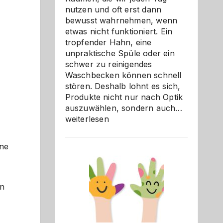
nutzen und oft erst dann
bewusst wahrnehmen, wenn
etwas nicht funktioniert. Ein
tropfender Hahn, eine
unpraktische Spüle oder ein
schwer zu reinigendes
Waschbecken können schnell
stören. Deshalb lohnt es sich,
Produkte nicht nur nach Optik
Bad
auszuwählen, sondern auch…
und
weiterlesen
Küche
einfach
ine
besser
verstehe
in