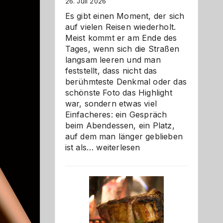
26. Juli 2026
Es gibt einen Moment, der sich
auf vielen Reisen wiederholt.
Meist kommt er am Ende des
Tages, wenn sich die Straßen
langsam leeren und man
feststellt, dass nicht das
berühmteste Denkmal oder das
schönste Foto das Highlight
war, sondern etwas viel
Einfacheres: ein Gespräch
beim Abendessen, ein Platz,
auf dem man länger geblieben
Als
ist als…
weiterlesen
Paar
reisen
–
die
Gelegenheit,
neue