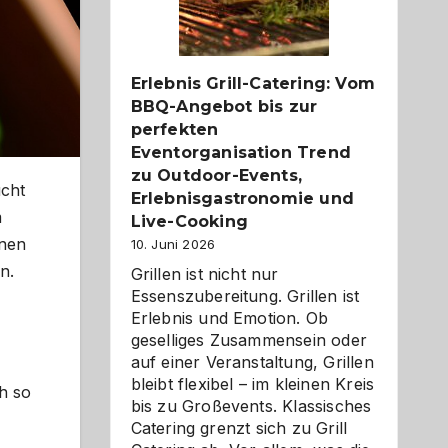
Reiseziele
zu
entdecken
Erlebnis Grill-Catering: Vom
BBQ-Angebot bis zur
perfekten
Eventorganisation Trend
zu Outdoor-Events,
ucht
Erlebnisgastronomie und
m
Live-Cooking
inen
10. Juni 2026
n.
Grillen ist nicht nur
Essenszubereitung. Grillen ist
Erlebnis und Emotion. Ob
geselliges Zusammensein oder
auf einer Veranstaltung, Grillen
bleibt flexibel – im kleinen Kreis
h so
bis zu Großevents. Klassisches
Catering grenzt sich zu Grill