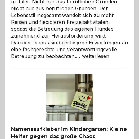
mobiler. Nicht nur aus beruflichen Gründen.
Nicht nur aus beruflichen Gründen. Der
Lebensstil insgesamt wandelt sich zu mehr
Reisen und flexibleren Freizeitaktivitäten,
sodass die Betreuung des eigenen Hundes
zunehmend zur Herausforderung wird.
Darüber hinaus sind gestiegene Erwartungen an
eine fachgerechte und verantwortungsvolle
Betreuung
Betreuung zu beobachten.…
weiterlesen
mit
Verantwortung
–
wann
ist
eine
Hundepension
die
richtige
Wahl?
Namensaufkleber im Kindergarten: Kleine
Helfer gegen das große Chaos