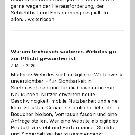
gerne wegen der Herausforderung, der
Schlichtheit und Entspannung gespielt. In
Sudoku
allen…
weiterlesen
entdecken:
Der
Klassiker
unter
Warum technisch sauberes Webdesign
den
zur Pflicht geworden ist
Logikrätseln
7. März 2026
Moderne Websites sind im digitalen Wettbewerb
unverzichtbar – für Sichtbarkeit in
Suchmaschinen und für die Gewinnung von
Neukunden. Nutzer erwarten heute
Geschwindigkeit, mobile Nutzbarkeit und eine
klare Struktur. Genau hier entscheidet sich, ob
Besucher bleiben, Vertrauen fassen und eine
Anfrage stellen. Wer eine Website als digitales
Produkt versteht und Performance, Struktur
Warum
und Sicherheit sauber zusammendenkt,…