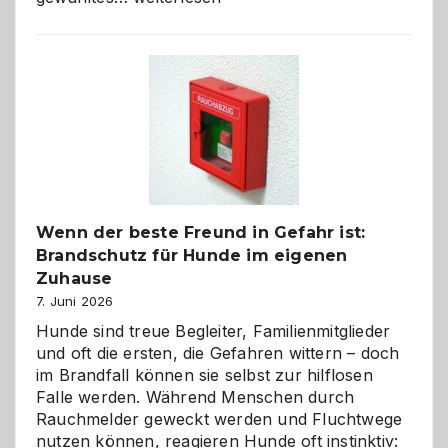
aus
der
Kita
bewusst
und
herzlich
gestalten
Wenn der beste Freund in Gefahr ist:
Brandschutz für Hunde im eigenen
Zuhause
7. Juni 2026
Hunde sind treue Begleiter, Familienmitglieder
und oft die ersten, die Gefahren wittern – doch
im Brandfall können sie selbst zur hilflosen
Falle werden. Während Menschen durch
Rauchmelder geweckt werden und Fluchtwege
nutzen können, reagieren Hunde oft instinktiv: