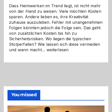
Dass Heimwerken im Trend liegt, ist nicht mehr
von der Hand zu weisen. Viele möchten Kosten
sparen. Andere lieben es, ihre Kreativität
zuhause auszuleben. Fehler mit unangenehmen
Folgen könnten jedoch die Folge sein. Das geht
von zusätzlichen Kosten bis hin zu
Sicherheitsrisiken. Wo liegen die typischen
Stolperfallen? Wie lassen sich diese vermeiden
Selber
und wann macht…
weiterlesen
machen
oder
Profi
holen?
So
triffst
du
die
You missed
richtige
Entscheidung