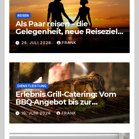
REISEN
Als Paar reisen – die
Gelegenheit, neue Reiseziele
zu entdecken
26. JULI 2026
FRANK
DIENSTLEISTUNG
Erlebnis Grill-Catering: Vom
BBQ-Angebot bis zur
perfekten Eventorganisation
10. JUNI 2026
FRANK
Trend zu Outdoor-Events,
Erlebnisgastronomie und
Live-Cooking