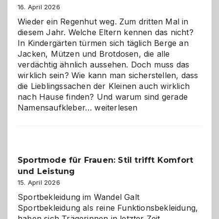
16. April 2026
Wieder ein Regenhut weg. Zum dritten Mal in
diesem Jahr. Welche Eltern kennen das nicht?
In Kindergärten türmen sich täglich Berge an
Jacken, Mützen und Brotdosen, die alle
verdächtig ähnlich aussehen. Doch muss das
wirklich sein? Wie kann man sicherstellen, dass
die Lieblingssachen der Kleinen auch wirklich
nach Hause finden? Und warum sind gerade
Namensaufkleber
Namensaufkleber…
weiterlesen
im
Kindergarten:
Kleine
Helfer
Sportmode für Frauen: Stil trifft Komfort
gegen
und Leistung
das
große
15. April 2026
Chaos
Sportbekleidung im Wandel Galt
Sportbekleidung als reine Funktionsbekleidung,
haben sich Trägerinnen in letzter Zeit