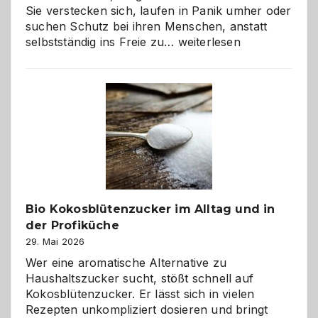
Sie verstecken sich, laufen in Panik umher oder
suchen Schutz bei ihren Menschen, anstatt
Wenn
selbstständig ins Freie zu…
weiterlesen
der
beste
Freund
in
Gefahr
ist:
Brandschutz
für
Hunde
im
Bio Kokosblütenzucker im Alltag und in
eigenen
der Profiküche
Zuhause
29. Mai 2026
Wer eine aromatische Alternative zu
Haushaltszucker sucht, stößt schnell auf
Kokosblütenzucker. Er lässt sich in vielen
Rezepten unkompliziert dosieren und bringt