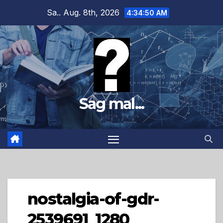
Zum
Sa.. Aug. 8th, 2026
4:34:51 AM
Inhalt
springen
Sag mal...
nostalgia-of-gdr-
2539691_1280