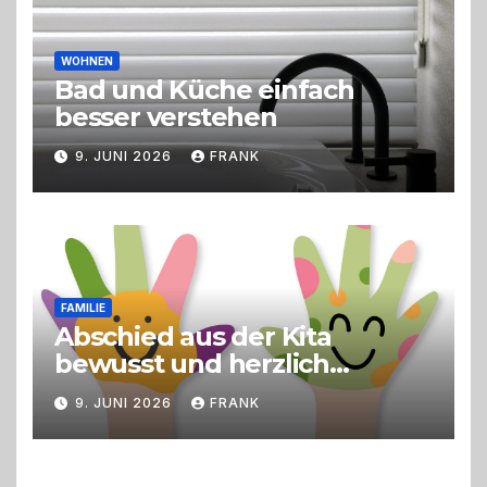
WOHNEN
Bad und Küche einfach
besser verstehen
9. JUNI 2026
FRANK
FAMILIE
Abschied aus der Kita
bewusst und herzlich
gestalten
9. JUNI 2026
FRANK