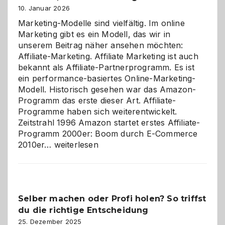
10. Januar 2026
Marketing-Modelle sind vielfältig. Im online
Marketing gibt es ein Modell, das wir in
unserem Beitrag näher ansehen möchten:
Affiliate-Marketing. Affiliate Marketing ist auch
bekannt als Affiliate-Partnerprogramm. Es ist
ein performance-basiertes Online-Marketing-
Modell. Historisch gesehen war das Amazon-
Programm das erste dieser Art. Affiliate-
Programme haben sich weiterentwickelt.
Zeitstrahl 1996 Amazon startet erstes Affiliate-
Programm 2000er: Boom durch E-Commerce
Affiliate-
2010er…
weiterlesen
Programm
im
Überblick:
Chancen,
Selber machen oder Profi holen? So triffst
Herausforderungen
du die richtige Entscheidung
und
Zukunft
25. Dezember 2025