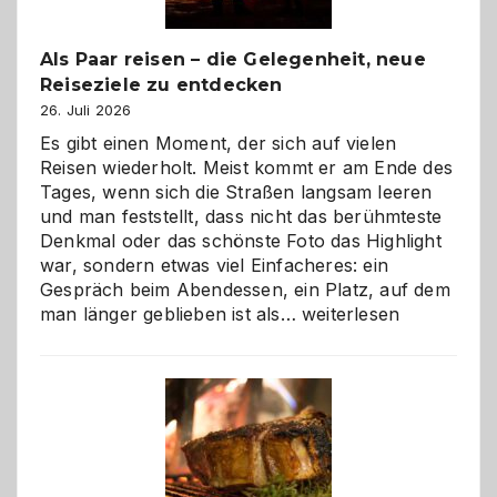
Als Paar reisen – die Gelegenheit, neue
Reiseziele zu entdecken
26. Juli 2026
Es gibt einen Moment, der sich auf vielen
Reisen wiederholt. Meist kommt er am Ende des
Tages, wenn sich die Straßen langsam leeren
und man feststellt, dass nicht das berühmteste
Denkmal oder das schönste Foto das Highlight
war, sondern etwas viel Einfacheres: ein
Gespräch beim Abendessen, ein Platz, auf dem
Als
man länger geblieben ist als…
weiterlesen
Paar
reisen
–
die
Gelegenheit,
neue
Reiseziele