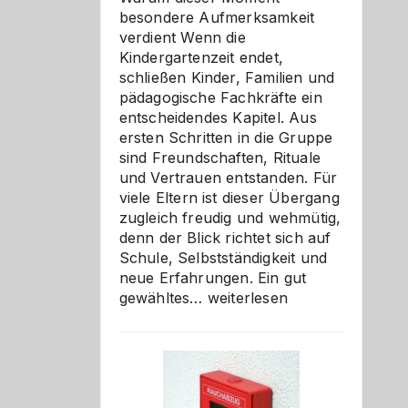
besondere Aufmerksamkeit
verdient Wenn die
Kindergartenzeit endet,
schließen Kinder, Familien und
pädagogische Fachkräfte ein
entscheidendes Kapitel. Aus
ersten Schritten in die Gruppe
sind Freundschaften, Rituale
und Vertrauen entstanden. Für
viele Eltern ist dieser Übergang
zugleich freudig und wehmütig,
denn der Blick richtet sich auf
Schule, Selbstständigkeit und
neue Erfahrungen. Ein gut
Abschied
gewähltes…
weiterlesen
aus
der
Kita
bewusst
und