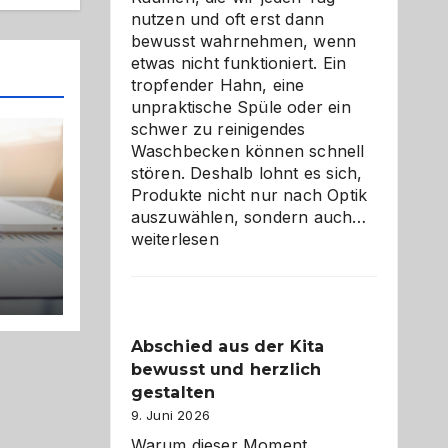
nutzen und oft erst dann
bewusst wahrnehmen, wenn
etwas nicht funktioniert. Ein
tropfender Hahn, eine
unpraktische Spüle oder ein
schwer zu reinigendes
Waschbecken können schnell
stören. Deshalb lohnt es sich,
Produkte nicht nur nach Optik
Bad
auszuwählen, sondern auch…
und
weiterlesen
Küche
einfach
besser
cht
verstehe
Abschied aus der Kita
bewusst und herzlich
gestalten
9. Juni 2026
Warum dieser Moment