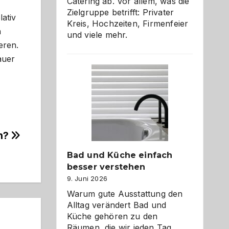
Catering ab. Vor allem, was die
Zielgruppe betrifft: Privater
lativ
Kreis, Hochzeiten, Firmenfeier
n
und viele mehr.
eren.
auer
en?
Bad und Küche einfach
besser verstehen
9. Juni 2026
Warum gute Ausstattung den
Alltag verändert Bad und
Küche gehören zu den
Räumen, die wir jeden Tag