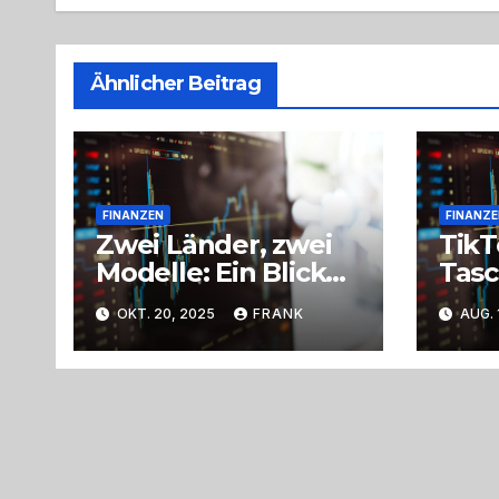
Ähnlicher Beitrag
FINANZEN
FINANZE
Zwei Länder, zwei
TikT
Modelle: Ein Blick
Tasc
auf die
wird
OKT. 20, 2025
FRANK
AUG. 
Finanzsysteme von
Gen 
Österreich und
Deutschland