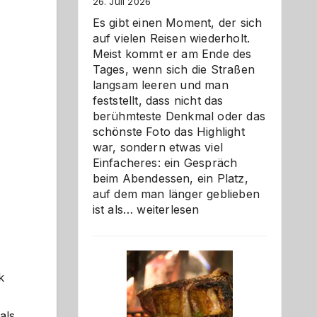
26. Juli 2026
Es gibt einen Moment, der sich
auf vielen Reisen wiederholt.
Meist kommt er am Ende des
Tages, wenn sich die Straßen
langsam leeren und man
feststellt, dass nicht das
berühmteste Denkmal oder das
schönste Foto das Highlight
war, sondern etwas viel
Einfacheres: ein Gespräch
beim Abendessen, ein Platz,
auf dem man länger geblieben
Als
ist als…
weiterlesen
Paar
reisen
–
die
k
Gelegenheit,
neue
als