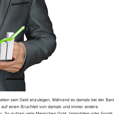
hkeiten sein Geld anzulegen. Während es damals bei der Ban
le auf einen Bruchteil von damals und immer andere
r. So nutzen viele Menschen Gold, Immobilien oder Fonds 