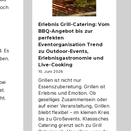
Reiseziele
zu
Doch
entdecken
Erlebnis Grill-Catering: Vom
BBQ-Angebot bis zur
perfekten
Eventorganisation Trend
. Es
zu Outdoor-Events,
Erlebnisgastronomie und
aben.
Live-Cooking
10. Juni 2026
Grillen ist nicht nur
bei
Essenszubereitung. Grillen ist
et.
Erlebnis und Emotion. Ob
ht.
geselliges Zusammensein oder
auf einer Veranstaltung, Grillen
bleibt flexibel – im kleinen Kreis
bis zu Großevents. Klassisches
Catering grenzt sich zu Grill