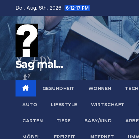
Zum
Do.. Aug. 6th, 2026
6:12:18 PM
Inhalt
springen
Sag mal...
GESUNDHEIT
WOHNEN
TECH
AUTO
LIFESTYLE
WIRTSCHAFT
GARTEN
TIERE
BABY/KIND
ARBE
MÖBEL
FREIZEIT
INTERNET
UMW