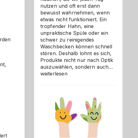
nutzen und oft erst dann
bewusst wahrnehmen, wenn
etwas nicht funktioniert. Ein
tropfender Hahn, eine
unpraktische Spüle oder ein
erden
schwer zu reinigendes
Waschbecken können schnell
stören. Deshalb lohnt es sich,
Produkte nicht nur nach Optik
nt,
Bad
auszuwählen, sondern auch…
und
weiterlesen
Küche
einfach
besser
verstehe
dert