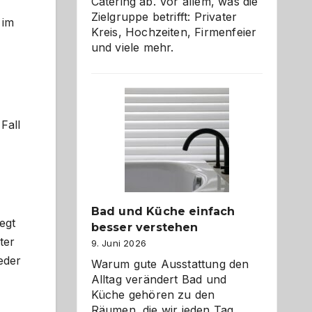
Catering ab. Vor allem, was die
Zielgruppe betrifft: Privater
 im
Kreis, Hochzeiten, Firmenfeier
und viele mehr.
Fall
Bad und Küche einfach
egt
besser verstehen
ter
9. Juni 2026
eder
Warum gute Ausstattung den
Alltag verändert Bad und
Küche gehören zu den
Räumen, die wir jeden Tag