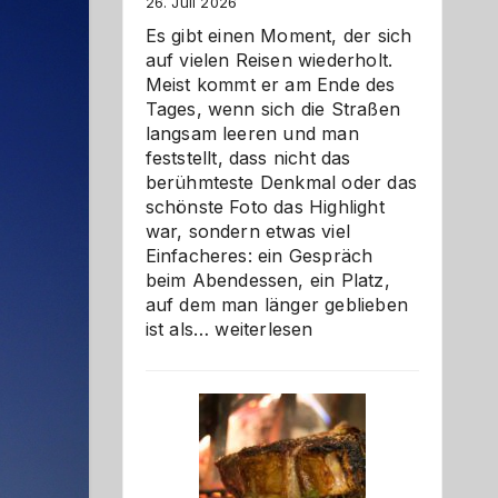
26. Juli 2026
Es gibt einen Moment, der sich
auf vielen Reisen wiederholt.
Meist kommt er am Ende des
Tages, wenn sich die Straßen
langsam leeren und man
feststellt, dass nicht das
berühmteste Denkmal oder das
schönste Foto das Highlight
war, sondern etwas viel
Einfacheres: ein Gespräch
beim Abendessen, ein Platz,
auf dem man länger geblieben
Als
ist als…
weiterlesen
Paar
reisen
–
die
Gelegenheit,
neue