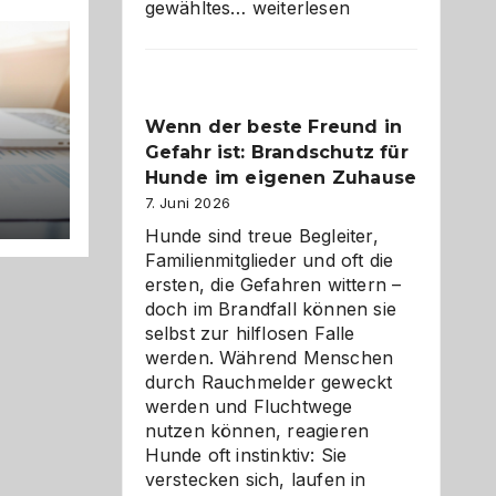
Abschied
gewähltes…
weiterlesen
aus
der
Kita
bewusst
Wenn der beste Freund in
und
Gefahr ist: Brandschutz für
herzlich
gestalten
Hunde im eigenen Zuhause
7. Juni 2026
Hunde sind treue Begleiter,
cht
Familienmitglieder und oft die
ersten, die Gefahren wittern –
doch im Brandfall können sie
selbst zur hilflosen Falle
werden. Während Menschen
durch Rauchmelder geweckt
werden und Fluchtwege
nutzen können, reagieren
Hunde oft instinktiv: Sie
verstecken sich, laufen in