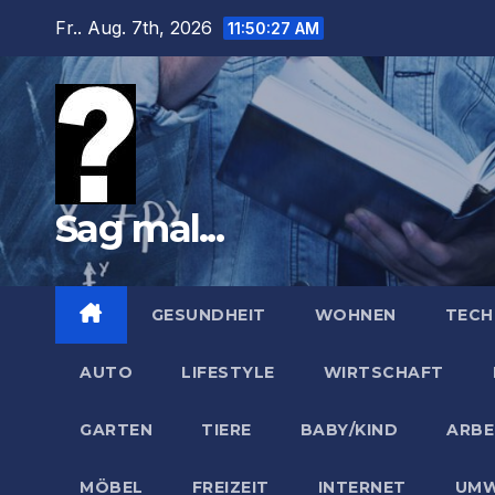
Zum
Fr.. Aug. 7th, 2026
11:50:28 AM
Inhalt
springen
Sag mal...
GESUNDHEIT
WOHNEN
TECH
AUTO
LIFESTYLE
WIRTSCHAFT
GARTEN
TIERE
BABY/KIND
ARBE
MÖBEL
FREIZEIT
INTERNET
UMW