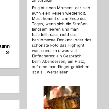
26. Juli 2026
Es gibt einen Moment, der sich
auf vielen Reisen wiederholt.
Meist kommt er am Ende des
Tages, wenn sich die Straßen
langsam leeren und man
feststellt, dass nicht das
berühmteste Denkmal oder das
schönste Foto das Highlight
 kann
war, sondern etwas viel
Einfacheres: ein Gespräch
beim Abendessen, ein Platz,
auf dem man länger geblieben
Als
ist als…
weiterlesen
Paar
reisen
–
die
Gelegenheit,
neue