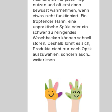
nutzen und oft erst dann
bewusst wahrnehmen, wenn
etwas nicht funktioniert. Ein
tropfender Hahn, eine
unpraktische Spüle oder ein
schwer zu reinigendes
Waschbecken können schnell
stören. Deshalb lohnt es sich,
Produkte nicht nur nach Optik
Bad
auszuwählen, sondern auch…
und
weiterlesen
Küche
einfach
besser
verstehe