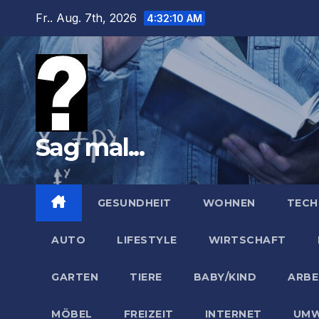
Zum
Fr.. Aug. 7th, 2026
4:32:11 AM
Inhalt
springen
Sag mal...
GESUNDHEIT
WOHNEN
TECH
AUTO
LIFESTYLE
WIRTSCHAFT
GARTEN
TIERE
BABY/KIND
ARBE
MÖBEL
FREIZEIT
INTERNET
UMW