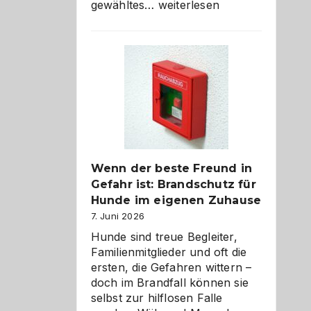
Abschied
gewähltes…
weiterlesen
aus
der
Kita
bewusst
und
herzlich
gestalten
Wenn der beste Freund in
Gefahr ist: Brandschutz für
Hunde im eigenen Zuhause
7. Juni 2026
Hunde sind treue Begleiter,
Familienmitglieder und oft die
ersten, die Gefahren wittern –
doch im Brandfall können sie
selbst zur hilflosen Falle