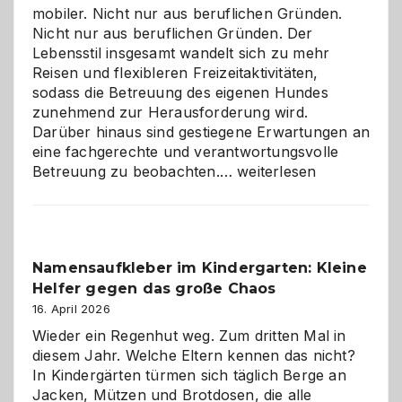
mobiler. Nicht nur aus beruflichen Gründen.
Nicht nur aus beruflichen Gründen. Der
Lebensstil insgesamt wandelt sich zu mehr
Reisen und flexibleren Freizeitaktivitäten,
sodass die Betreuung des eigenen Hundes
zunehmend zur Herausforderung wird.
Darüber hinaus sind gestiegene Erwartungen an
eine fachgerechte und verantwortungsvolle
Betreuung
Betreuung zu beobachten.…
weiterlesen
mit
Verantwortung
–
wann
Namensaufkleber im Kindergarten: Kleine
ist
Helfer gegen das große Chaos
eine
Hundepension
16. April 2026
die
Wieder ein Regenhut weg. Zum dritten Mal in
richtige
diesem Jahr. Welche Eltern kennen das nicht?
Wahl?
In Kindergärten türmen sich täglich Berge an
Jacken, Mützen und Brotdosen, die alle