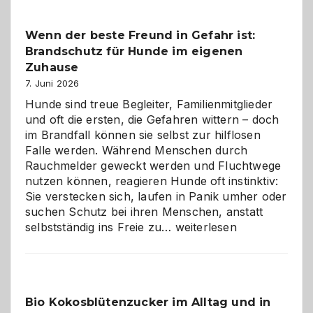
Kita
bewusst
Wenn der beste Freund in Gefahr ist:
und
Brandschutz für Hunde im eigenen
herzlich
gestalten
Zuhause
7. Juni 2026
Hunde sind treue Begleiter, Familienmitglieder
und oft die ersten, die Gefahren wittern – doch
im Brandfall können sie selbst zur hilflosen
Falle werden. Während Menschen durch
Rauchmelder geweckt werden und Fluchtwege
nutzen können, reagieren Hunde oft instinktiv:
Sie verstecken sich, laufen in Panik umher oder
suchen Schutz bei ihren Menschen, anstatt
Wenn
selbstständig ins Freie zu…
weiterlesen
der
beste
Freund
in
Bio Kokosblütenzucker im Alltag und in
Gefahr