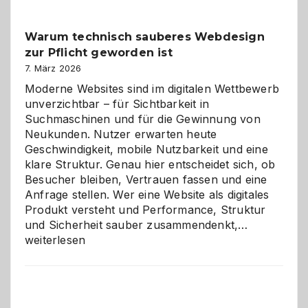
Klassiker
unter
Warum technisch sauberes Webdesign
den
zur Pflicht geworden ist
Logikrätseln
7. März 2026
Moderne Websites sind im digitalen Wettbewerb
unverzichtbar – für Sichtbarkeit in
Suchmaschinen und für die Gewinnung von
Neukunden. Nutzer erwarten heute
Geschwindigkeit, mobile Nutzbarkeit und eine
klare Struktur. Genau hier entscheidet sich, ob
Besucher bleiben, Vertrauen fassen und eine
Anfrage stellen. Wer eine Website als digitales
Produkt versteht und Performance, Struktur
Warum
und Sicherheit sauber zusammendenkt,…
technisch
weiterlesen
sauberes
Webdesig
zur
Pflicht