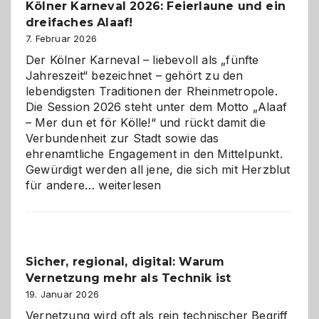
Kölner Karneval 2026: Feierlaune und ein
geworden
dreifaches Alaaf!
ist
7. Februar 2026
Der Kölner Karneval – liebevoll als „fünfte
Jahreszeit“ bezeichnet – gehört zu den
lebendigsten Traditionen der Rheinmetropole.
Die Session 2026 steht unter dem Motto „Alaaf
– Mer dun et för Kölle!“ und rückt damit die
Verbundenheit zur Stadt sowie das
ehrenamtliche Engagement in den Mittelpunkt.
Gewürdigt werden all jene, die sich mit Herzblut
Kölner
für andere…
weiterlesen
Karneval
2026:
Feierlaune
und
Sicher, regional, digital: Warum
ein
Vernetzung mehr als Technik ist
dreifaches
Alaaf!
19. Januar 2026
Vernetzung wird oft als rein technischer Begriff