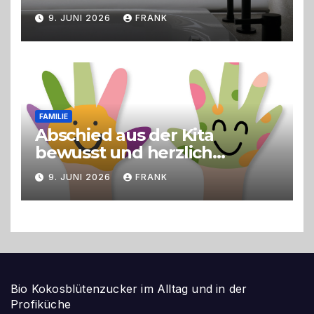
9. JUNI 2026
FRANK
FAMILIE
Abschied aus der Kita
bewusst und herzlich
gestalten
9. JUNI 2026
FRANK
Bio Kokosblütenzucker im Alltag und in der
Profiküche