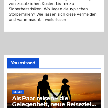
von zusätzlichen Kosten bis hin zu
Sicherheitsrisiken. Wo liegen die typischen
Stolperfallen? Wie lassen sich diese vermeiden
Selber
und wann macht…
weiterlesen
machen
oder
Profi
holen?
So
triffst
du
die
You missed
richtige
Entscheidung
REISEN
Als Paar reisen – die
Gelegenheit, neue Reiseziele