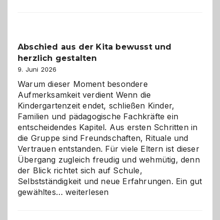
und
Küche
einfach
besser
Abschied aus der Kita bewusst und
verstehen
herzlich gestalten
9. Juni 2026
Warum dieser Moment besondere
Aufmerksamkeit verdient Wenn die
Kindergartenzeit endet, schließen Kinder,
Familien und pädagogische Fachkräfte ein
entscheidendes Kapitel. Aus ersten Schritten in
die Gruppe sind Freundschaften, Rituale und
Vertrauen entstanden. Für viele Eltern ist dieser
Übergang zugleich freudig und wehmütig, denn
der Blick richtet sich auf Schule,
Selbstständigkeit und neue Erfahrungen. Ein gut
Abschied
gewähltes…
weiterlesen
aus
der