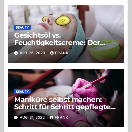
BEAUTY
Gesichtsöl vs.
Feuchtigkeitscreme: Der
ultimative Vergleich für
APR. 26, 2023
FRANK
optimale Hautpflege
BEAUTY
Maniküre selbst machen:
Schritt für Schritt gepflegte
Hände
AUG. 31, 2022
FRANK