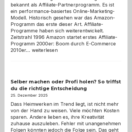
bekannt als Affiliate-Partnerprogramm. Es ist
ein performance-basiertes Online-Marketing-
Modell. Historisch gesehen war das Amazon-
Programm das erste dieser Art. Affiliate-
Programme haben sich weiterentwickelt.
Zeitstrahl 1996 Amazon startet erstes Affiliate-
Programm 2000er: Boom durch E-Commerce
Affiliate-
2010er…
weiterlesen
Programm
im
Überblick:
Chancen,
Selber machen oder Profi holen? So triffst
Herausforderungen
du die richtige Entscheidung
und
Zukunft
25. Dezember 2025
Dass Heimwerken im Trend liegt, ist nicht mehr
von der Hand zu weisen. Viele möchten Kosten
sparen. Andere lieben es, ihre Kreativität
zuhause auszuleben. Fehler mit unangenehmen
Folgen könnten jedoch die Folge sein. Das geht