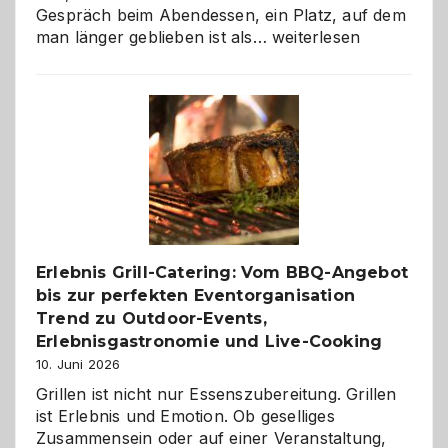
Gespräch beim Abendessen, ein Platz, auf dem
Als
man länger geblieben ist als…
weiterlesen
Paar
reisen
–
die
Gelegenheit,
neue
Reiseziele
zu
entdecken
Erlebnis Grill-Catering: Vom BBQ-Angebot
bis zur perfekten Eventorganisation
Trend zu Outdoor-Events,
Erlebnisgastronomie und Live-Cooking
10. Juni 2026
Grillen ist nicht nur Essenszubereitung. Grillen
ist Erlebnis und Emotion. Ob geselliges
Zusammensein oder auf einer Veranstaltung,