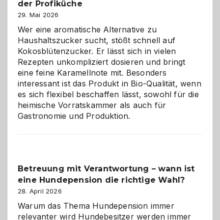
der Profiküche
ist:
Brandschutz
29. Mai 2026
für
Wer eine aromatische Alternative zu
Hunde
Haushaltszucker sucht, stößt schnell auf
im
Kokosblütenzucker. Er lässt sich in vielen
eigenen
Rezepten unkompliziert dosieren und bringt
Zuhause
eine feine Karamellnote mit. Besonders
interessant ist das Produkt in Bio-Qualität, wenn
es sich flexibel beschaffen lässt, sowohl für die
heimische Vorratskammer als auch für
Gastronomie und Produktion.
Betreuung mit Verantwortung – wann ist
eine Hundepension die richtige Wahl?
28. April 2026
Warum das Thema Hundepension immer
relevanter wird Hundebesitzer werden immer