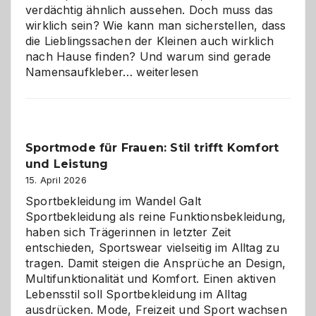
verdächtig ähnlich aussehen. Doch muss das
wirklich sein? Wie kann man sicherstellen, dass
die Lieblingssachen der Kleinen auch wirklich
nach Hause finden? Und warum sind gerade
Namensaufkleber
Namensaufkleber…
weiterlesen
im
Kindergarten:
Kleine
Helfer
Sportmode für Frauen: Stil trifft Komfort
gegen
und Leistung
das
große
15. April 2026
Chaos
Sportbekleidung im Wandel Galt
Sportbekleidung als reine Funktionsbekleidung,
haben sich Trägerinnen in letzter Zeit
entschieden, Sportswear vielseitig im Alltag zu
tragen. Damit steigen die Ansprüche an Design,
Multifunktionalität und Komfort. Einen aktiven
Lebensstil soll Sportbekleidung im Alltag
ausdrücken. Mode, Freizeit und Sport wachsen